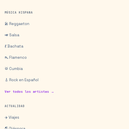
MÚSICA HISPANA
🎤 Reggaeton
🎺 Salsa
💃 Bachata
👠 Flamenco
🥁 Cumbia
🎸 Rock en Español
Ver todos los artistas →
ACTUALIDAD
✈️ Viajes
🌎 Diáspora