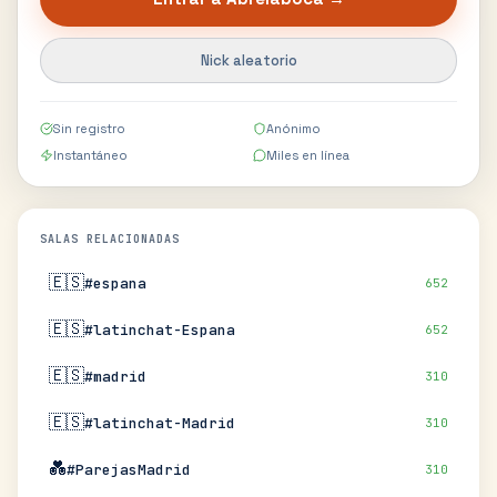
Nick aleatorio
Sin registro
Anónimo
Instantáneo
Miles en línea
SALAS RELACIONADAS
🇪🇸
#espana
652
🇪🇸
#latinchat-Espana
652
🇪🇸
#madrid
310
🇪🇸
#latinchat-Madrid
310
💑
#ParejasMadrid
310