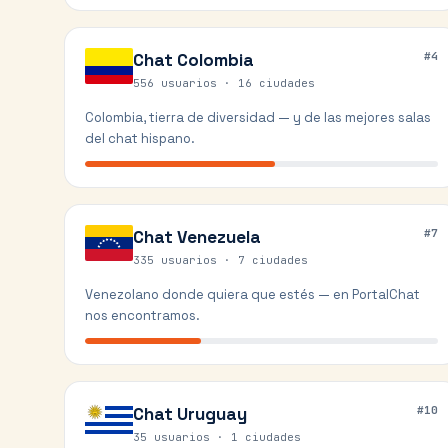
Chat
Colombia
#
4
556 usuarios ·
16
ciudades
Colombia, tierra de diversidad — y de las mejores salas
del chat hispano.
Chat
Venezuela
#
7
335 usuarios ·
7
ciudades
Venezolano donde quiera que estés — en PortalChat
nos encontramos.
Chat
Uruguay
#
10
35 usuarios ·
1
ciudades