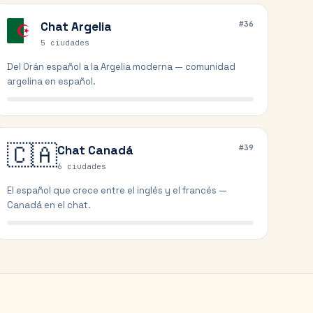
Chat
Argelia
#
36
5
ciudades
Del Orán español a la Argelia moderna — comunidad
argelina en español.
🇨🇦
Chat
Canadá
#
39
6
ciudades
El español que crece entre el inglés y el francés —
Canadá en el chat.