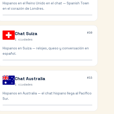
Hispanos en el Reino Unido en el chat — Spanish Town
en el corazón de Londres.
Chat
Suiza
#
30
1
ciudades
Hispanos en Suiza — relojes, queso y conversación en
español.
Chat
Australia
#
33
1
ciudades
Hispanos en Australia — el chat hispano llega al Pacífico
Sur.