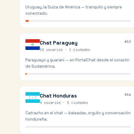
Uruguay, la Suiza de América — tranquilo y siempre
conectado.
Chat
Paraguay
#
13
15 usuarios ·
1
ciudades
Paraguayo y guaraní — en PortalChat desde el corazón
de Sudamérica.
Chat
Honduras
#
16
4 usuarios ·
5
ciudades
Catracho en el chat — baleadas, orgullo y conversación
hondureña.