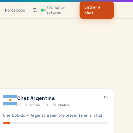
Entrar al
303
salas
Horóscopo
activas
chat
Chat
Argentina
#
3
68 usuarios ·
15
ciudades
Che, boludo — Argentina siempre presente en el chat.