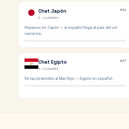
Chat
Japón
#
34
1
ciudades
Hispanos en Japón — el español llega al país del sol
naciente.
Chat
Egipto
#
37
4
ciudades
De las pirámides al Mar Rojo — Egipto en español.