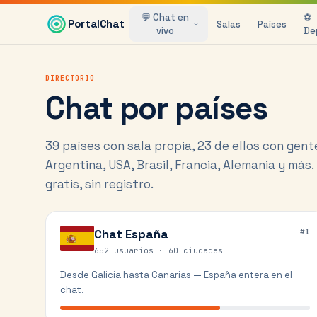
Saltar al contenido principal
💬 Chat en
⚽
PortalChat
Salas
Países
vivo
De
DIRECTORIO
Chat por países
39
países con sala propia,
23
de ellos con gent
Argentina, USA, Brasil, Francia, Alemania y más.
gratis, sin registro.
Chat
España
#
1
652 usuarios ·
60
ciudades
Desde Galicia hasta Canarias — España entera en el
chat.