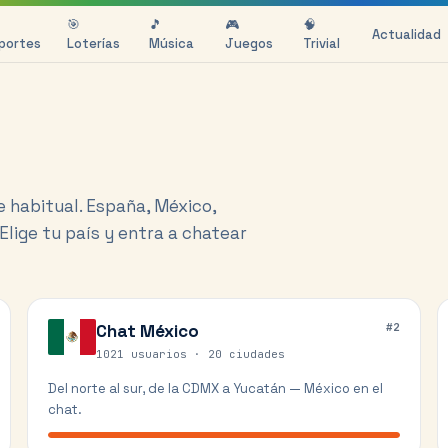
🎯
🎵
🎮
🧠
Actualidad
portes
Loterías
Música
Juegos
Trivial
e habitual. España, México,
 Elige tu país y entra a chatear
Chat
México
#
2
1021 usuarios ·
20
ciudades
Del norte al sur, de la CDMX a Yucatán — México en el
chat.