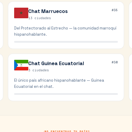
Chat
Marruecos
#
35
13
ciudades
Del Protectorado al Estrecho — la comunidad marroquí
hispanohablante.
Chat
Guinea Ecuatorial
#
38
3
ciudades
El único país africano hispanohablante — Guinea
Ecuatorial en el chat.
¿NO ENCUENTRAS TU PAÍS?