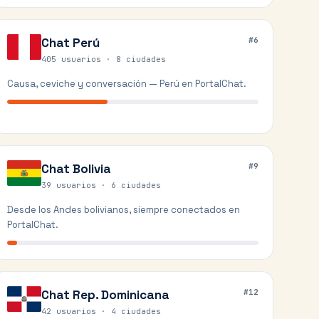
Chat
Perú
#
6
405 usuarios ·
8
ciudades
Causa, ceviche y conversación — Perú en PortalChat.
Chat
Bolivia
#
9
39 usuarios ·
6
ciudades
Desde los Andes bolivianos, siempre conectados en
PortalChat.
Chat
Rep. Dominicana
#
12
42 usuarios ·
4
ciudades