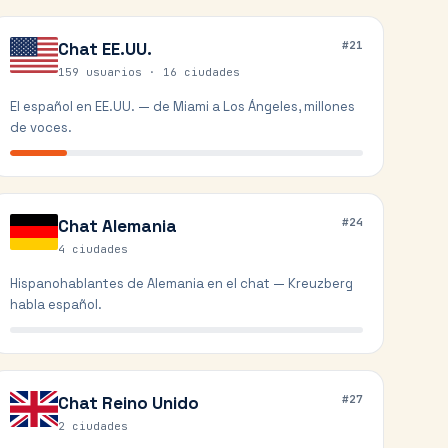
Chat
EE.UU.
#
21
159 usuarios ·
16
ciudades
El español en EE.UU. — de Miami a Los Ángeles, millones
de voces.
Chat
Alemania
#
24
4
ciudades
Hispanohablantes de Alemania en el chat — Kreuzberg
habla español.
Chat
Reino Unido
#
27
2
ciudades