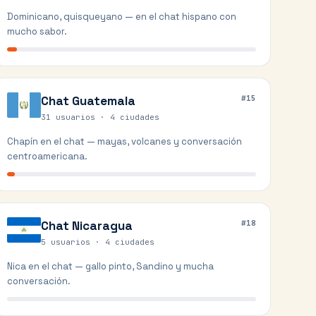
Dominicano, quisqueyano — en el chat hispano con
mucho sabor.
Chat
Guatemala
#
15
31 usuarios ·
4
ciudades
Chapín en el chat — mayas, volcanes y conversación
centroamericana.
Chat
Nicaragua
#
18
5 usuarios ·
4
ciudades
Nica en el chat — gallo pinto, Sandino y mucha
conversación.