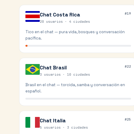
Chat
Costa Rica
#
19
20 usuarios ·
4
ciudades
Tico en el chat — pura vida, bosques y conversación
pacífica.
Chat
Brasil
#
22
3 usuarios ·
10
ciudades
Brasil en el chat — torcida, samba y conversación en
español.
Chat
Italia
#
25
5 usuarios ·
3
ciudades