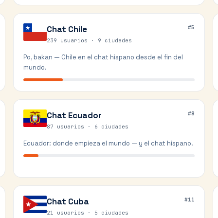
Chat
Chile
#
5
239 usuarios ·
9
ciudades
Po, bakan — Chile en el chat hispano desde el fin del
mundo.
Chat
Ecuador
#
8
87 usuarios ·
6
ciudades
Ecuador: donde empieza el mundo — y el chat hispano.
Chat
Cuba
#
11
21 usuarios ·
5
ciudades