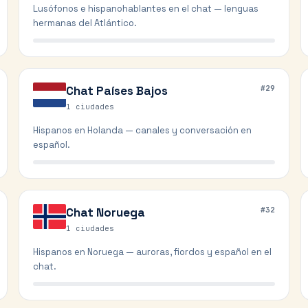
Lusófonos e hispanohablantes en el chat — lenguas
hermanas del Atlántico.
Chat
Países Bajos
#
29
1
ciudades
Hispanos en Holanda — canales y conversación en
español.
Chat
Noruega
#
32
1
ciudades
Hispanos en Noruega — auroras, fiordos y español en el
chat.