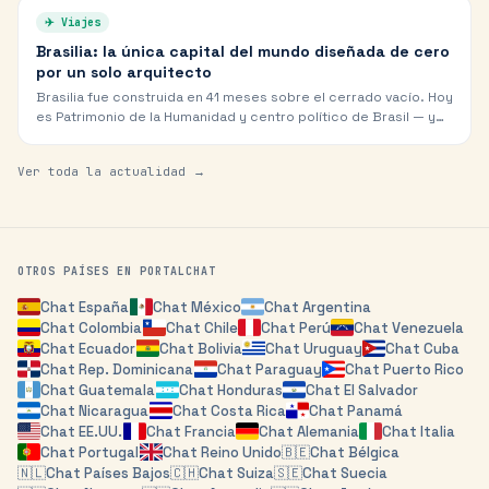
✈️
Viajes
Brasilia: la única capital del mundo diseñada de cero
por un solo arquitecto
Brasilia fue construida en 41 meses sobre el cerrado vacío. Hoy
es Patrimonio de la Humanidad y centro político de Brasil — y
donde los hispanohablantes encuentran a brasileños que ya
hablan español.
Ver toda la actualidad →
OTROS PAÍSES EN PORTALCHAT
Chat
España
Chat
México
Chat
Argentina
Chat
Colombia
Chat
Chile
Chat
Perú
Chat
Venezuela
Chat
Ecuador
Chat
Bolivia
Chat
Uruguay
Chat
Cuba
Chat
Rep. Dominicana
Chat
Paraguay
Chat
Puerto Rico
Chat
Guatemala
Chat
Honduras
Chat
El Salvador
Chat
Nicaragua
Chat
Costa Rica
Chat
Panamá
Chat
EE.UU.
Chat
Francia
Chat
Alemania
Chat
Italia
Chat
Portugal
Chat
Reino Unido
🇧🇪
Chat
Bélgica
🇳🇱
Chat
Países Bajos
🇨🇭
Chat
Suiza
🇸🇪
Chat
Suecia