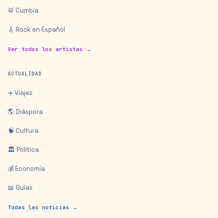
🥁 Cumbia
🎸 Rock en Español
Ver todos los artistas →
ACTUALIDAD
✈️ Viajes
🌎 Diáspora
🧠 Cultura
🏛️ Política
💰 Economía
📖 Guías
Todas las noticias →