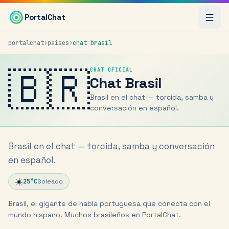
Saltar al contenido principal
PortalChat
portalchat
›
países
›
chat
brasil
🇧🇷
CHAT OFICIAL
Chat
Brasil
Brasil en el chat — torcida, samba y
conversación en español.
Brasil en el chat — torcida, samba y conversación
en español.
☀️
25
°C
Soleado
Brasil, el gigante de habla portuguesa que conecta con el
mundo hispano. Muchos brasileños en PortalChat.