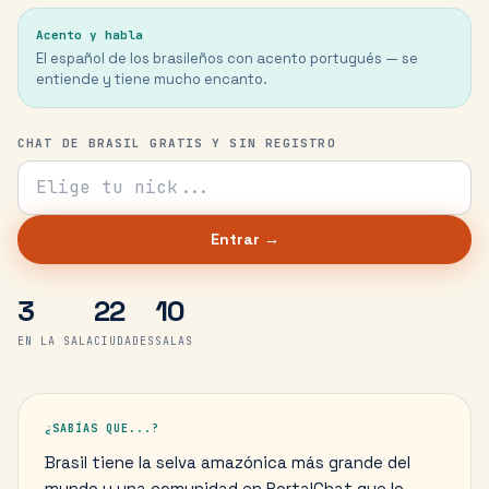
Acento y habla
El español de los brasileños con acento portugués — se
entiende y tiene mucho encanto.
CHAT DE BRASIL GRATIS Y SIN REGISTRO
Tu nick para el chat
Entrar →
3
22
10
EN LA SALA
CIUDADES
SALAS
¿SABÍAS QUE...?
Brasil tiene la selva amazónica más grande del
mundo y una comunidad en PortalChat que lo