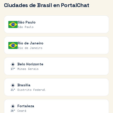
Ciudades de
Brasil
en PortalChat
São Paulo
São Paulo
Río de Janeiro
Río de Janeiro
☀️
Belo Horizonte
Minas Gerais
17
°
☀️
Brasilia
Distrito Federal
21
°
☀️
Fortaleza
Ceará
28
°