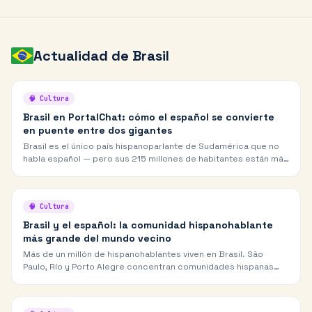
Actualidad de
Brasil
🧠
Cultura
Brasil en PortalChat: cómo el español se convierte
en puente entre dos gigantes
Brasil es el único país hispanoparlante de Sudamérica que no
habla español — pero sus 215 millones de habitantes están más
cerca del español de lo que parece. Muchos brasileños
aprenden español y usan PortalChat para practicarlo.
🧠
Cultura
Brasil y el español: la comunidad hispanohablante
más grande del mundo vecino
Más de un millón de hispanohablantes viven en Brasil. São
Paulo, Río y Porto Alegre concentran comunidades hispanas
que practican el español a diario y buscan conexión en el chat.