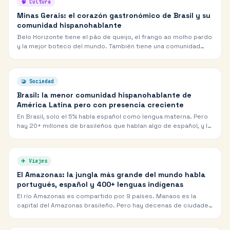
🧠
Cultura
Minas Gerais: el corazón gastronómico de Brasil y su
comunidad hispanohablante
Belo Horizonte tiene el pão de queijo, el frango ao molho pardo
y la mejor boteco del mundo. También tiene una comunidad
hispanohablante creciente — y una conexión histórica con el
español colonial.
🤝
Sociedad
Brasil: la menor comunidad hispanohablante de
América Latina pero con presencia creciente
En Brasil, solo el 5% habla español como lengua materna. Pero
hay 20+ millones de brasileños que hablan algo de español, y la
comunidad hispanohablante crece exponencialmente en São
Paulo y Río.
✈️
Viajes
El Amazonas: la jungla más grande del mundo habla
portugués, español y 400+ lenguas indígenas
El río Amazonas es compartido por 9 países. Manaos es la
capital del Amazonas brasileño. Pero hay decenas de ciudades
amazónicas en Perú, Colombia, Ecuador, Bolivia — todas con
vida propia en el chat.