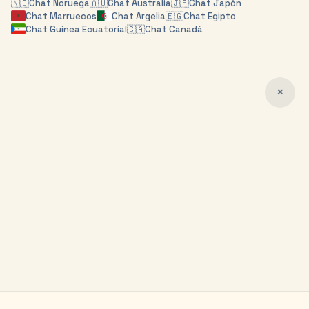
🇳🇴
Chat
Noruega
🇦🇺
Chat
Australia
🇯🇵
Chat
Japón
Chat
Marruecos
Chat
Argelia
🇪🇬
Chat
Egipto
Chat
Guinea Ecuatorial
🇨🇦
Chat
Canadá
✕