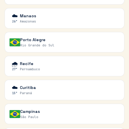
☁️
Manaos
Amazonas
26
°
Porto Alegre
Rio Grande do Sul
🌧️
Recife
Pernambuco
27
°
☁️
Curitiba
Paraná
15
°
Campinas
São Paulo