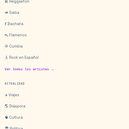
🎤 Reggaeton
🎺 Salsa
💃 Bachata
👠 Flamenco
🥁 Cumbia
🎸 Rock en Español
Ver todos los artistas →
ACTUALIDAD
✈️ Viajes
🌎 Diáspora
🧠 Cultura
🏛️ Política