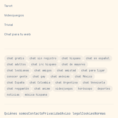
Tarot
Videojuegos
Trivial
Chat para tu web
chat gratis
chat sin registro
chat hispano
chat en español
chat adultos
chat irc hispano
chat de mayores
chat lesbianas
chat amigos
chat amistad
chat para ligar
conocer gente
chat gay
chat anónimo
chat México
chat España
chat Colombia
chat Argentina
chat Venezuela
chat reggaetón
chat anime
videojuegos
horóscopo
deportes
noticias
música hispana
Quiénes somos
Contacto
Privacidad
Aviso legal
Cookies
Normas