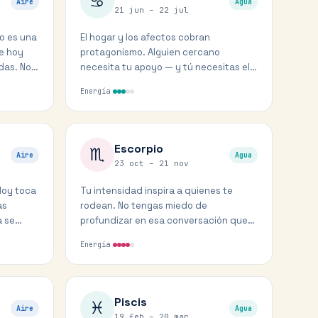
♋
Aire
Agua
21 jun – 22 jul
so es una
El hogar y los afectos cobran
e hoy
protagonismo. Alguien cercano
das. No
necesita tu apoyo — y tú necesitas el
suyo. Es un buen día para reconectar.
Energía
Escorpio
♏
Aire
Agua
23 oct – 21 nov
 Hoy toca
Tu intensidad inspira a quienes te
as
rodean. No tengas miedo de
a se
profundizar en esa conversación que
importa. La verdad te libera.
Energía
Piscis
♓
Aire
Agua
19 feb – 20 mar