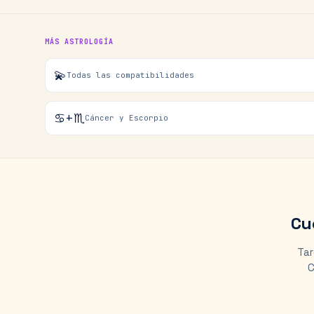
MÁS ASTROLOGÍA
💫
Todas las compatibilidades
♋+♏
Cáncer y Escorpio
Cu
Tar
C