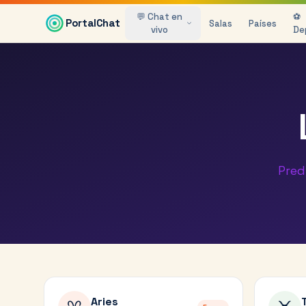
Saltar al contenido principal
💬 Chat en
⚽
PortalChat
Salas
Países
vivo
De
Pred
Aries