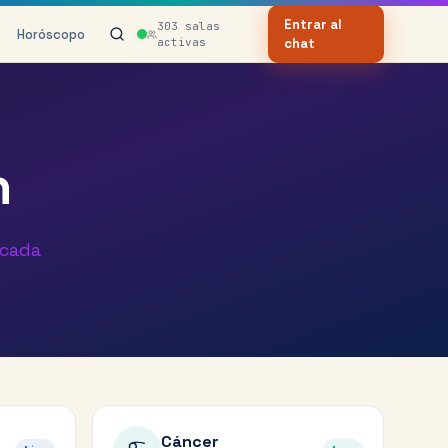
Entrar al
303
salas
Horóscopo
activas
chat
n
 cada
Cáncer