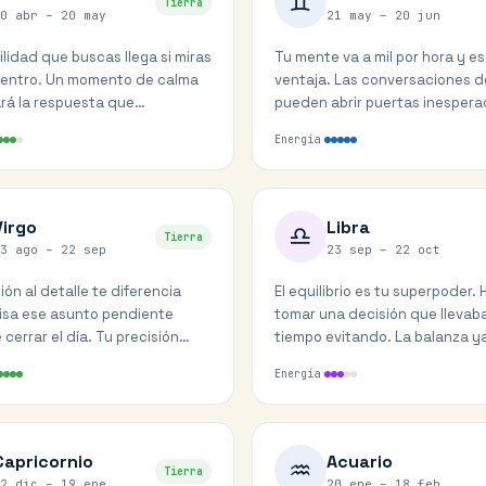
♊
Tierra
0 abr – 20 may
21 may – 20 jun
ilidad que buscas llega si miras
Tu mente va a mil por hora y e
dentro. Un momento de calma
ventaja. Las conversaciones d
ará la respuesta que
pueden abrir puertas inespera
bas. Confía en tu intuición.
tengas miedo de ser directo.
Energía
Virgo
Libra
♎
Tierra
3 ago – 22 sep
23 sep – 22 oct
ión al detalle te diferencia
El equilibrio es tu superpoder.
isa ese asunto pendiente
tomar una decisión que llevab
cerrar el día. Tu precisión
tiempo evitando. La balanza y
á lo que parecía complicado.
inclina hacia un lado.
Energía
Capricornio
Acuario
♒
Tierra
2 dic – 19 ene
20 ene – 18 feb