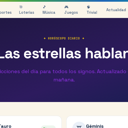
🎯
🎵
🎮
🧠
Actualidad
portes
Loterías
Música
Juegos
Trivial
✦ HORÓSCOPO DIARIO ✦
Las estrellas habla
icciones del día para todos los signos. Actualizado
mañana.
Tauro
Géminis