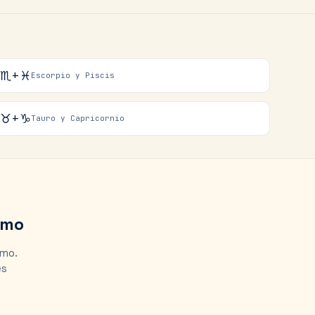
♏+♓
Escorpio y Piscis
♉+♑
Tauro y Capricornio
smo
smo.
es