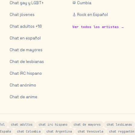
Chat gay y LGBT+
🥁 Cumbia
Chat jóvenes
🎸 Rock en Español
Chat adultos +18
Ver todos los artistas →
Chat en español
Chat de mayores
Chat de lesbianas
Chat IRC hispano
Chat anónimo
Chat de anime
ñol
chat adultos
chat irc hispano
chat de mayores
chat lesbianas
España
chat Colombia
chat Argentina
chat Venezuela
chat reggaetón