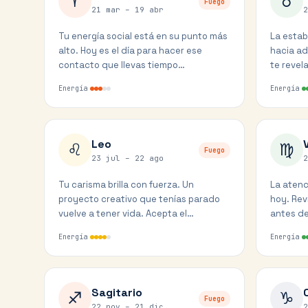
♈
♉
Fuego
21 mar – 19 abr
2
Tu energía social está en su punto más
La estab
alto. Hoy es el día para hacer ese
hacia a
contacto que llevas tiempo
te revel
posponiendo. Venus favorece tus
necesita
Energía
Energía
encuentros.
Leo
♌
♍
Fuego
23 jul – 22 ago
2
Tu carisma brilla con fuerza. Un
La atenc
proyecto creativo que tenías parado
hoy. Rev
vuelve a tener vida. Acepta el
antes de 
reconocimiento que se te presenta.
resolver
Energía
Energía
Sagitario
♐
♑
Fuego
22 nov – 21 dic
2