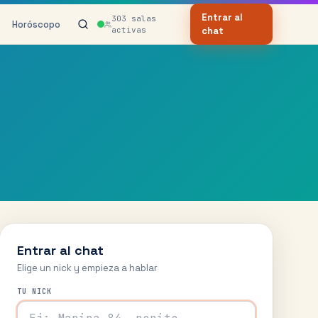
Entrar al
303
salas
Horóscopo
activas
chat
Entrar al chat
Elige un nick y empieza a hablar
TU NICK