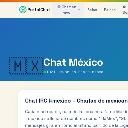
Saltar al contenido principal
💬 Chat en
⚽
PortalChat
Salas
Países
vivo
De
🇲🇽
Chat
México
1021
usuarios ahora mismo
Chat IRC #mexico – Charlas de mexican
Cada madrugada, cuando la zona horaria de Méxic
#mexico se llena de nombres como “TlaMex”, “GDL4
mensajes gira en torno al último partido de la Liga,