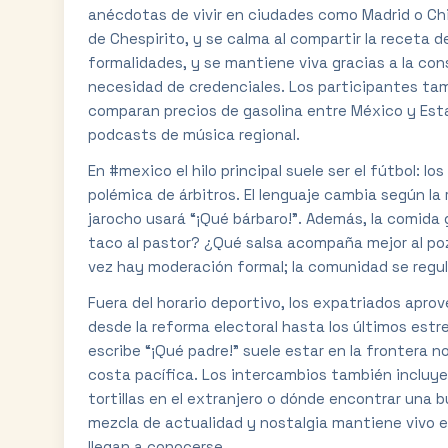
anécdotas de vivir en ciudades como Madrid o Chic
de Chespirito, y se calma al compartir la receta d
formalidades, y se mantiene viva gracias a la con
necesidad de credenciales. Los participantes tamb
comparan precios de gasolina entre México y Est
podcasts de música regional.
En #mexico el hilo principal suele ser el fútbol: los 
polémica de árbitros. El lenguaje cambia según la 
jarocho usará “¡Qué bárbaro!”. Además, la comida
taco al pastor? ¿Qué salsa acompaña mejor al poz
vez hay moderación formal; la comunidad se regula
Fuera del horario deportivo, los expatriados apr
desde la reforma electoral hasta los últimos estr
escribe “¡Qué padre!” suele estar en la frontera 
costa pacífica. Los intercambios también inclu
tortillas en el extranjero o dónde encontrar una
mezcla de actualidad y nostalgia mantiene vivo el
llegan a conocerse.