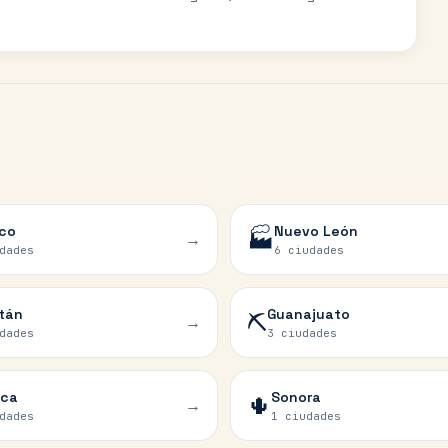
sco
Nuevo León
🏭
→
dades
6 ciudades
tán
Guanajuato
⛏️
→
dades
3 ciudades
ca
Sonora
🌵
→
dades
1 ciudades