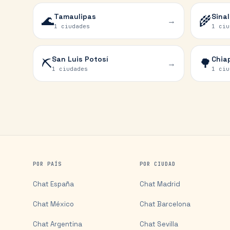
Tamaulipas
Sina
🌊
🌾
→
1 ciudades
1 ciu
San Luis Potosí
Chia
⛏️
🌳
→
1 ciudades
1 ciu
POR PAÍS
POR CIUDAD
Chat
España
Chat
Madrid
Chat
México
Chat
Barcelona
Chat
Argentina
Chat
Sevilla