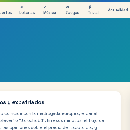
🎯
🎵
🎮
🧠
Actualidad
portes
Loterías
Música
Juegos
Trivial
os y expatriados
o coincide con la madrugada europea, el canal
ever” o “Jarocho84”. En esos minutos, el flujo de
 las opiniones sobre el precio del taco al día, y