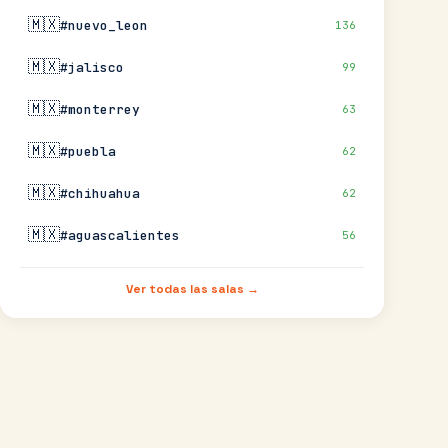
🇲🇽
#nuevo_leon
136
🇲🇽
#jalisco
99
🇲🇽
#monterrey
63
🇲🇽
#puebla
62
🇲🇽
#chihuahua
62
🇲🇽
#aguascalientes
56
Ver todas las salas →