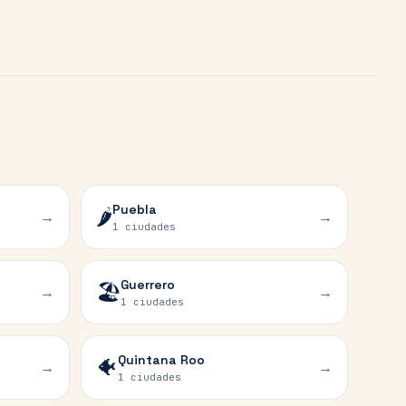
Puebla
🌶️
→
→
1 ciudades
Guerrero
🏖️
→
→
1 ciudades
Quintana Roo
🐠
→
→
1 ciudades