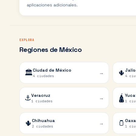
aplicaciones adicionales.
EXPLORA
Regiones de México
Ciudad de México
Jali
🏛️
🌵
→
4 ciudades
4 ciu
Veracruz
Yuca
⚓
🛕
→
1 ciudades
1 ciu
Chihuahua
Oaxa
🌵
🫙
→
2 ciudades
1 ciu