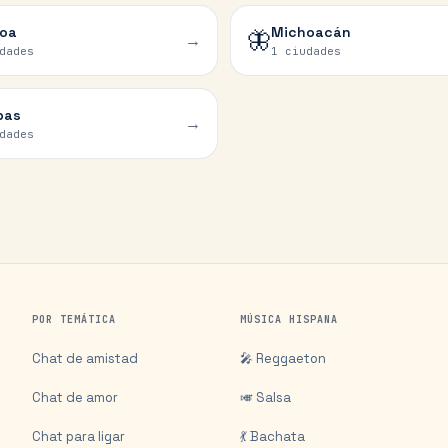
loa
Michoacán
🦋
→
dades
1 ciudades
pas
→
dades
POR TEMÁTICA
MÚSICA HISPANA
Chat de amistad
🎤 Reggaeton
Chat de amor
🎺 Salsa
Chat para ligar
💃 Bachata