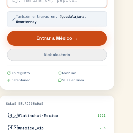
También entrarás en:
#
guadalajara
,
🔗
#
monterrey
Entrar a
México
→
Nick aleatorio
Sin registro
Anónimo
Instantáneo
Miles en línea
SALAS RELACIONADAS
🇲🇽
#latinchat-Mexico
1021
🇲🇽
#mexico_vip
256