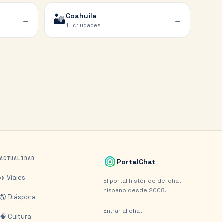
Coahuila
🏜️
→
→
1 ciudades
ACTUALIDAD
PortalChat
✈️ Viajes
El portal histórico del chat
hispano desde 2008.
🌎 Diáspora
Entrar al chat
🧠 Cultura