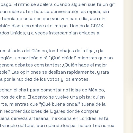
ago. El ritmo se acelera cuando alguien suelta un gif
e un mole auténtico. La conversación es rápida, sin
stancia de usuarios que vuelven cada día, aun sin
ién discuten sobre el clima político en la CDMX,
ados Unidos, y a veces intercambian enlaces a
resultados del Clásico, los fichajes de la liga, y la
región; un norteño dirá “¡Qué chido!” mientras que un
 genera debates constantes: ¿Quién hace el mejor
ole? Las opiniones se deslizan rápidamente, y rara
 por la rapidez de los votos y los emotes.
ovechan el chat para comentar noticias de México,
enos de cine. El acento se vuelve una pista: quien
norte, mientras que “¡Qué buena onda!” suena de la
yen recomendaciones de lugares donde comprar
 buena cerveza artesanal mexicana en Londres. Esta
 vínculo cultural, aun cuando los participantes nunca