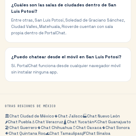
¿Cuáles son las salas de ciudades dentro de San
Luis Potosí?
Entre otras, San Luis Potosí, Soledad de Graciano Sánchez,
Ciudad Valles, Matehuala, Rioverde cuentan con sala
propia dentro de PortalChat.
¿Puedo chatear desde el móvil en San Luis Potosí?
Sí. PortalChat funciona desde cualquier navegador móvil
sin instalar ninguna app.
OTRAS REGIONES DE
MÉXICO
🏛️
Chat
Ciudad de México
🌵
Chat
Jalisco
🏭
Chat
Nuevo León
🌶️
Chat
Puebla
⚓
Chat
Veracruz
🛕
Chat
Yucatán
⛏️
Chat
Guanajuato
🏖️
Chat
Guerrero
🌵
Chat
Chihuahua
🫙
Chat
Oaxaca
🌵
Chat
Sonora
🐠
Chat
Quintana Roo
🌊
Chat
Tamaulipas
🌾
Chat
Sinaloa