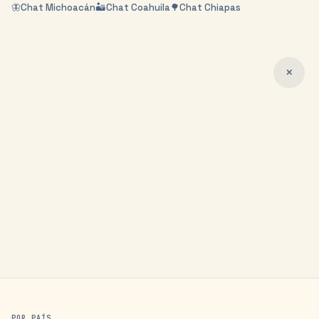
🦋
Chat
Michoacán
🏜️
Chat
Coahuila
🌳
Chat
Chiapas
✕
POR PAÍS