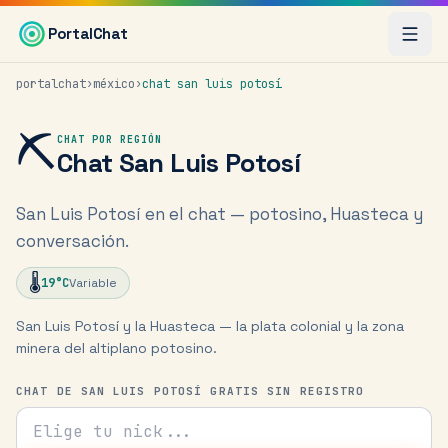
Saltar al contenido principal
PortalChat
portalchat
›
méxico
›
chat
san luis potosí
⛏️
CHAT POR REGIÓN
Chat
San Luis Potosí
San Luis Potosí en el chat — potosino, Huasteca y
conversación.
🌡️
19
°C
Variable
San Luis Potosí y la Huasteca — la plata colonial y la zona
minera del altiplano potosino.
CHAT DE SAN LUIS POTOSÍ GRATIS SIN REGISTRO
Tu nick para el chat