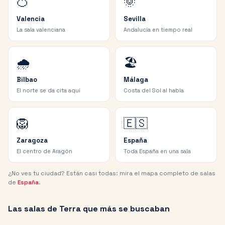
🍊
🌞
Valencia
Sevilla
La sala valenciana
Andalucía en tiempo real
🌧️
🏖️
Bilbao
Málaga
El norte se da cita aquí
Costa del Sol al habla
🦁
🇪🇸
Zaragoza
España
El centro de Aragón
Toda España en una sala
¿No ves tu ciudad? Están casi todas: mira el mapa completo de salas
de
España
.
Las salas de Terra que más se buscaban