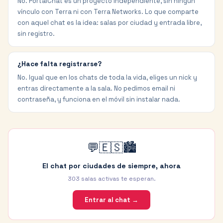
No. PortalChat es un proyecto independiente, sin ningún
vínculo con Terra ni con Terra Networks. Lo que comparte
con aquel chat es la idea: salas por ciudad y entrada libre,
sin registro.
¿Hace falta registrarse?
No. Igual que en los chats de toda la vida, eliges un nick y
entras directamente a la sala. No pedimos email ni
contraseña, y funciona en el móvil sin instalar nada.
💬🇪🇸🏙️
El chat por ciudades de siempre, ahora
303
salas activas te esperan.
Entrar al chat →