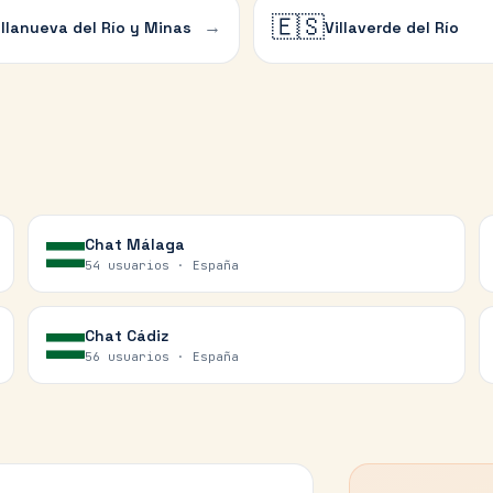
🇪🇸
→
illanueva del Río y Minas
Villaverde del Río
Chat
Málaga
54 usuarios ·
España
Chat
Cádiz
56 usuarios ·
España