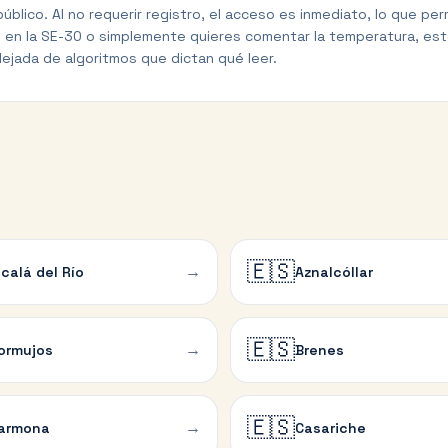
 público. Al no requerir registro, el acceso es inmediato, lo que 
ico en la SE-30 o simplemente quieres comentar la temperatura, es
lejada de algoritmos que dictan qué leer.
🇪🇸
→
lcalá del Río
Aznalcóllar
🇪🇸
→
ormujos
Brenes
🇪🇸
→
armona
Casariche