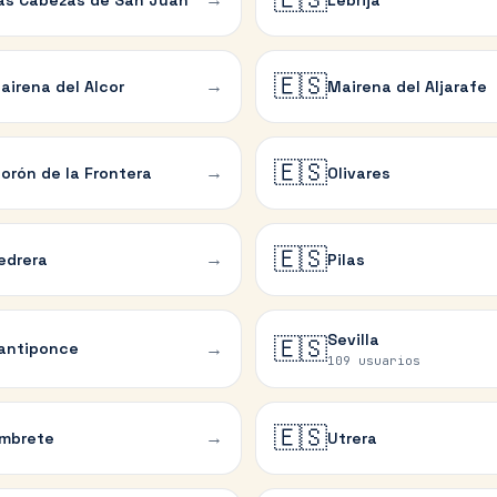
🇪🇸
→
airena del Alcor
Mairena del Aljarafe
🇪🇸
→
orón de la Frontera
Olivares
🇪🇸
→
edrera
Pilas
Sevilla
🇪🇸
→
antiponce
109 usuarios
🇪🇸
→
mbrete
Utrera