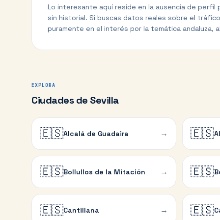
Lo interesante aquí reside en la ausencia de perfil
sin historial. Si buscas datos reales sobre el tráf
puramente en el interés por la temática andaluza, a
EXPLORA
Ciudades de Sevilla
🇪🇸
🇪🇸
→
Alcalá de Guadaira
A
🇪🇸
🇪🇸
→
Bollullos de la Mitación
B
🇪🇸
🇪🇸
→
Cantillana
C