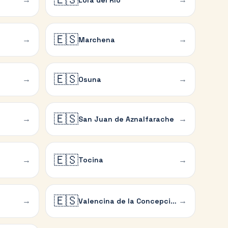
🇪🇸
→
→
Marchena
🇪🇸
→
→
Osuna
🇪🇸
→
→
San Juan de Aznalfarache
🇪🇸
→
→
Tocina
🇪🇸
→
→
Valencina de la Concepción