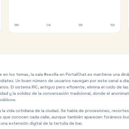
08h
14h
20h
02h
 en los temas, la sala #sevilla en PortalChat.es mantiene una dinám
mediatez. Un buen número de usuarios navegan por este canal a diar
rios. El sistema IRC, antiguo pero eficiente, elimina el ruido de l
idad y la solidez de la conversación tradicional, donde el anonima
públicos.
la vida cotidiana de la ciudad. Se habla de procesiones, recortes
inos que conocen cada calle, aunque también aparecen foráneos
 una extensión digital de la tertulia de bar.