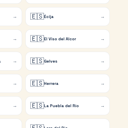
🇪🇸
→
→
Écija
🇪🇸
→
→
El Viso del Alcor
🇪🇸
→
→
a
Gelves
🇪🇸
→
→
Herrera
🇪🇸
→
→
La Puebla del Río
🇪🇸
→
→
Lora del Río