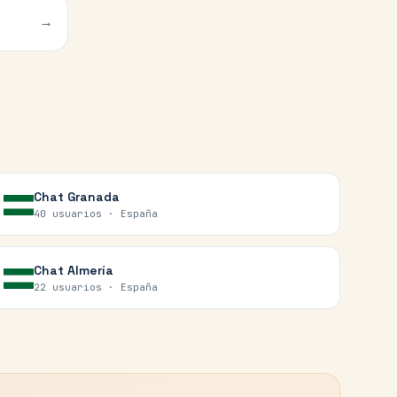
→
Chat
Granada
40 usuarios ·
España
Chat
Almería
22 usuarios ·
España