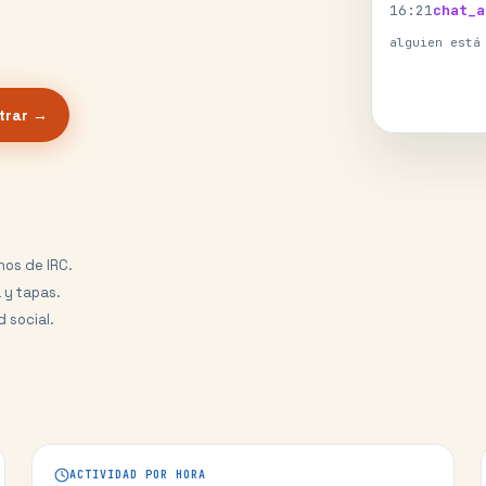
16
:
21
chat_a
alguien está
trar →
nos de IRC.
 y tapas.
d social.
.
ACTIVIDAD POR HORA