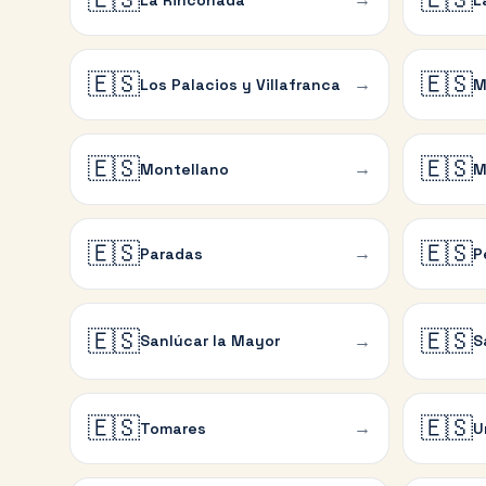
🇪🇸
🇪🇸
→
Los Palacios y Villafranca
M
🇪🇸
🇪🇸
→
Montellano
M
🇪🇸
🇪🇸
→
Paradas
P
🇪🇸
🇪🇸
→
Sanlúcar la Mayor
S
🇪🇸
🇪🇸
→
Tomares
U