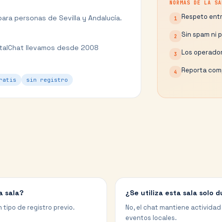
NORMAS DE LA SA
Respeto entr
 para personas de
Sevilla
y
Andalucía
.
1
Sin spam ni 
2
talChat llevamos desde 2008
Los operador
3
Reporta comp
4
ratis
sin registro
a sala?
¿Se utiliza esta sala solo d
 tipo de registro previo.
No, el chat mantiene actividad
eventos locales.