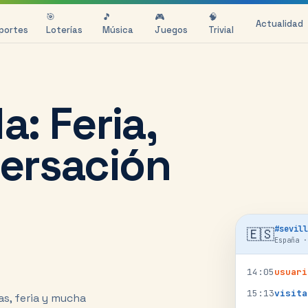
🎯
🎵
🎮
🧠
Actualidad
portes
Loterías
Música
Juegos
Trivial
a: Feria,
ersación
#
sevill
🇪🇸
España
14
:
05
usuari
15
:
13
visita
s, feria y mucha