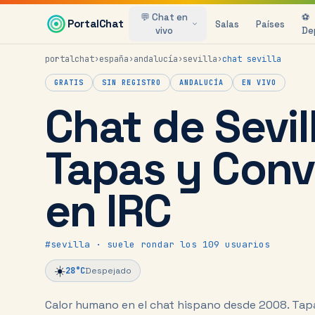
Saltar al contenido principal
💬 Chat en
⚽
PortalChat
Salas
Países
vivo
De
portalchat
›
españa
›
andalucía
›
sevilla
›
chat
sevilla
GRATIS
SIN REGISTRO
ANDALUCÍA
EN VIVO
Chat de Sevill
Tapas y Conv
en IRC
#
sevilla
· suele rondar los 109 usuarios
☀️
28
°C
Despejado
Calor humano en el chat hispano desde 2008.
Tapa