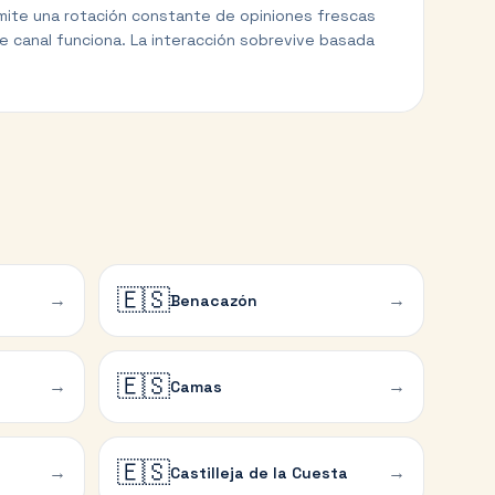
permite una rotación constante de opiniones frescas
te canal funciona. La interacción sobrevive basada
🇪🇸
→
→
Benacazón
🇪🇸
→
→
Camas
🇪🇸
→
→
Castilleja de la Cuesta