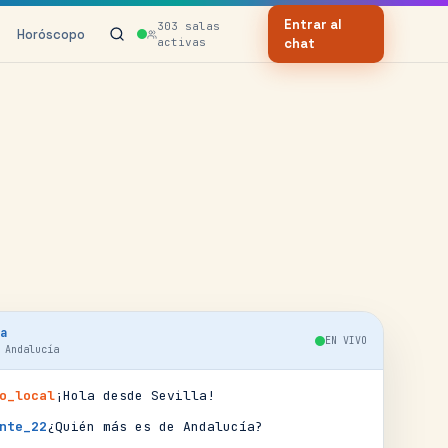
Entrar al
303
salas
Horóscopo
activas
chat
a
EN VIVO
·
Andalucía
o_local
¡Hola desde Sevilla!
nte_22
¿Quién más es de Andalucía?