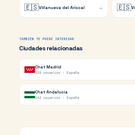
🇪🇸
🇪🇸
→
Villanueva del Ariscal
V
TAMBIÉN TE PUEDE INTERESAR
Ciudades relacionadas
Chat
Madrid
310 usuarios ·
España
Chat
Andalucía
242 usuarios ·
España