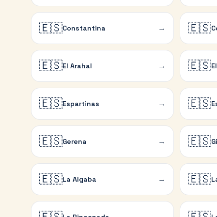
🇪🇸
🇪🇸
→
Constantina
C
🇪🇸
🇪🇸
→
El Arahal
E
🇪🇸
🇪🇸
→
Espartinas
E
🇪🇸
🇪🇸
→
Gerena
G
🇪🇸
🇪🇸
→
La Algaba
L
🇪🇸
🇪🇸
→
La Rinconada
L