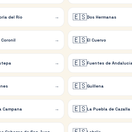
🇪🇸
→
oria del Río
Dos Hermanas
🇪🇸
→
l Coronil
El Cuervo
🇪🇸
→
stepa
Fuentes de Andalucí
🇪🇸
→
ines
Guillena
🇪🇸
→
a Campana
La Puebla de Cazalla
🇪🇸
→
as Cabezas de San Juan
Lebrija