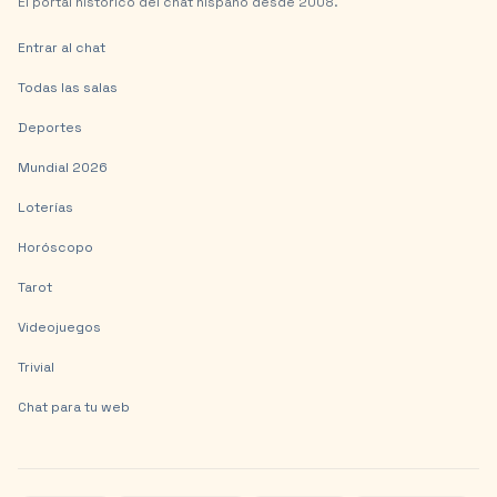
El portal histórico del chat hispano desde 2008.
Entrar al chat
Todas las salas
Deportes
Mundial 2026
Loterías
Horóscopo
Tarot
Videojuegos
Trivial
Chat para tu web