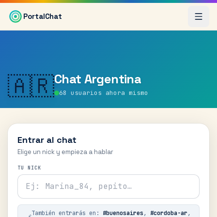
Saltar al contenido principal
PortalChat
Chat
Argentina
🇦🇷
68
usuarios ahora mismo
Entrar al chat
Elige un nick y empieza a hablar
TU NICK
También entrarás en:
#
buenosaires
,
#
cordoba-ar
,