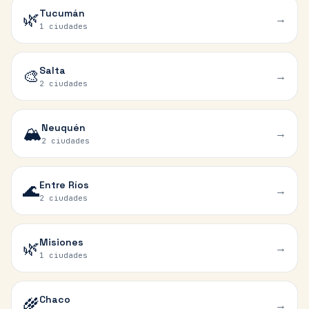
Tucumán
🌿
→
1 ciudades
Salta
🎨
→
2 ciudades
Neuquén
🏔️
→
2 ciudades
Entre Ríos
🌊
→
2 ciudades
Misiones
🌿
→
1 ciudades
Chaco
🌾
→