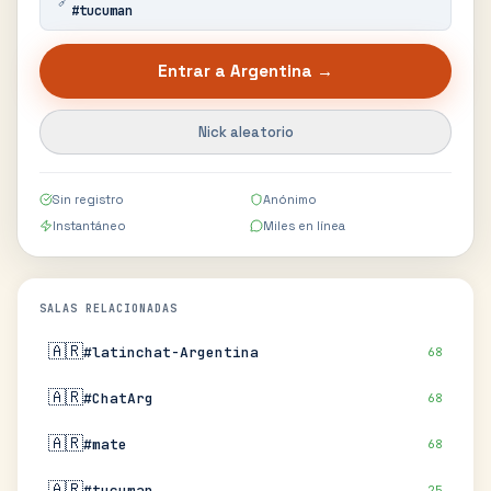
🔗
#
tucuman
Entrar a
Argentina
→
Nick aleatorio
Sin registro
Anónimo
Instantáneo
Miles en línea
SALAS RELACIONADAS
🇦🇷
#latinchat-Argentina
68
🇦🇷
#ChatArg
68
🇦🇷
#mate
68
🇦🇷
#tucuman
25