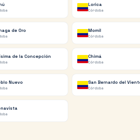
nú
Lorica
doba
Córdoba
naga de Oro
Momil
doba
Córdoba
ísima de la Concepción
Chimá
doba
Córdoba
blo Nuevo
San Bernardo del Vient
doba
Córdoba
navista
doba