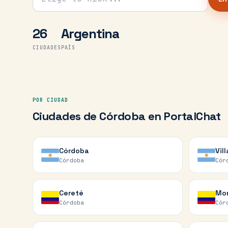
26
Argentina
CIUDADES
PAÍS
POR CIUDAD
Ciudades de
Córdoba
en PortalChat
Córdoba
Vil
Córdoba
Cór
Cereté
Mon
Córdoba
Cór