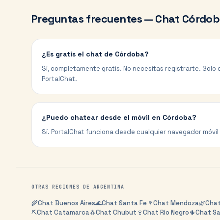
Preguntas frecuentes — Chat
Córdob
¿Es gratis el chat de Córdoba?
Sí, completamente gratis. No necesitas registrarte. Solo e
PortalChat.
¿Puedo chatear desde el móvil en Córdoba?
Sí. PortalChat funciona desde cualquier navegador móvil 
OTRAS REGIONES DE
ARGENTINA
🌾
Chat
Buenos Aires
🌊
Chat
Santa Fe
🍷
Chat
Mendoza
🌿
Cha
⛏️
Chat
Catamarca
🐧
Chat
Chubut
🍷
Chat
Río Negro
🌵
Chat
Sa