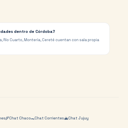
iudades dentro de Córdoba?
ía, Río Cuarto, Montería, Cereté cuentan con sala propia
nes
🌾
Chat
Chaco
🐊
Chat
Corrientes
🏔️
Chat
Jujuy