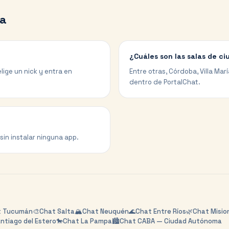
a
¿Cuáles son las salas de c
lige un nick y entra en
Entre otras, Córdoba, Villa Mar
dentro de PortalChat.
sin instalar ninguna app.
t
Tucumán
🎨
Chat
Salta
🏔️
Chat
Neuquén
🌊
Chat
Entre Ríos
🌿
Chat
Misio
ntiago del Estero
🐎
Chat
La Pampa
🏙️
Chat
CABA — Ciudad Autónoma