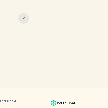
✕
ACTUALIDAD
PortalChat