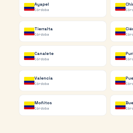
Ayapel
Chi
Córdoba
Cór
Tierralta
Cié
Córdoba
Cór
Canalete
Pur
Córdoba
Cór
Valencia
Pue
Córdoba
Cór
Moñitos
Bue
Córdoba
Cór