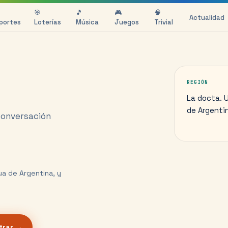
🎯
🎵
🎮
🧠
Actualidad
portes
Loterías
Música
Juegos
Trivial
REGIÓN
La docta. 
de Argentin
conversación
ua de Argentina, y
trar →