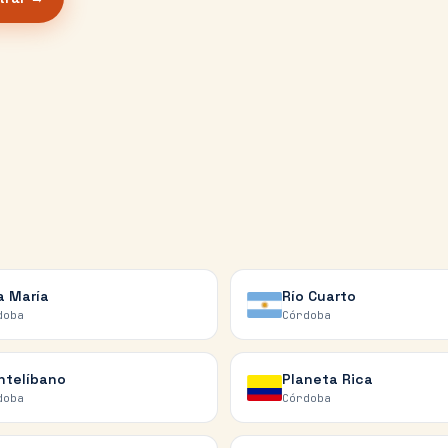
la María
Río Cuarto
doba
Córdoba
telíbano
Planeta Rica
doba
Córdoba