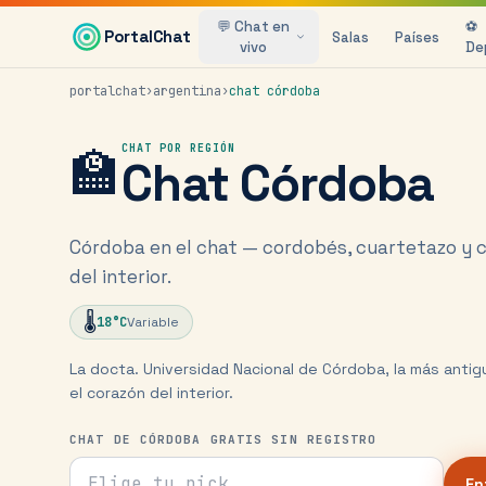
Saltar al contenido principal
💬 Chat en
⚽
PortalChat
Salas
Países
vivo
De
portalchat
›
argentina
›
chat
córdoba
🏫
CHAT POR REGIÓN
Chat
Córdoba
Córdoba en el chat — cordobés, cuartetazo y 
del interior.
🌡️
18
°C
Variable
La docta. Universidad Nacional de Córdoba, la más antig
el corazón del interior.
CHAT DE CÓRDOBA GRATIS SIN REGISTRO
Tu nick para el chat
En