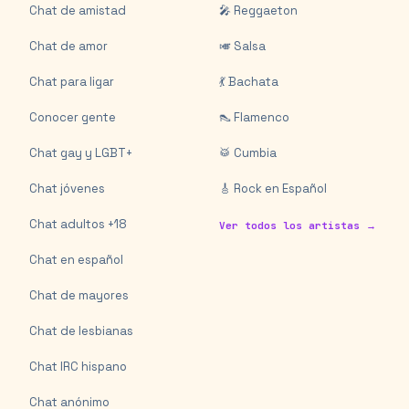
Chat de amistad
🎤 Reggaeton
Chat de amor
🎺 Salsa
Chat para ligar
💃 Bachata
Conocer gente
👠 Flamenco
Chat gay y LGBT+
🥁 Cumbia
Chat jóvenes
🎸 Rock en Español
Chat adultos +18
Ver todos los artistas →
Chat en español
Chat de mayores
Chat de lesbianas
Chat IRC hispano
Chat anónimo