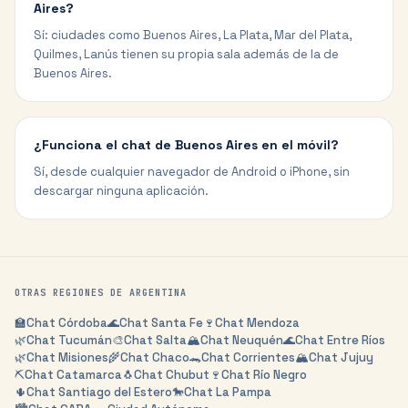
Aires?
Sí: ciudades como Buenos Aires, La Plata, Mar del Plata,
Quilmes, Lanús tienen su propia sala además de la de
Buenos Aires.
¿Funciona el chat de Buenos Aires en el móvil?
Sí, desde cualquier navegador de Android o iPhone, sin
descargar ninguna aplicación.
OTRAS REGIONES DE
ARGENTINA
🏫
Chat
Córdoba
🌊
Chat
Santa Fe
🍷
Chat
Mendoza
🌿
Chat
Tucumán
🎨
Chat
Salta
🏔️
Chat
Neuquén
🌊
Chat
Entre Ríos
🌿
Chat
Misiones
🌾
Chat
Chaco
🐊
Chat
Corrientes
🏔️
Chat
Jujuy
⛏️
Chat
Catamarca
🐧
Chat
Chubut
🍷
Chat
Río Negro
🌵
Chat
Santiago del Estero
🐎
Chat
La Pampa