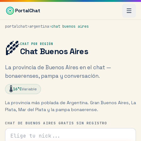
Saltar al contenido principal
PortalChat
portalchat
›
argentina
›
chat
buenos aires
🌾
CHAT POR REGIÓN
Chat
Buenos Aires
La provincia de Buenos Aires en el chat —
bonaerenses, pampa y conversación.
🌡️
16
°C
Variable
La provincia más poblada de Argentina. Gran Buenos Aires, La
Plata, Mar del Plata y la pampa bonaerense.
CHAT DE BUENOS AIRES GRATIS SIN REGISTRO
Tu nick para el chat