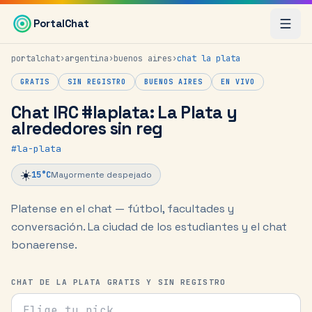
Saltar al contenido principal
PortalChat
portalchat
›
argentina
›
buenos aires
›
chat
la plata
GRATIS
SIN REGISTRO
BUENOS AIRES
EN VIVO
Chat IRC #laplata: La Plata y
alrededores sin reg
#
la-plata
☀️
15
°C
Mayormente despejado
Platense en el chat — fútbol, facultades y
conversación.
La ciudad de los estudiantes y el chat
bonaerense.
CHAT DE LA PLATA GRATIS Y SIN REGISTRO
Tu nick para el chat