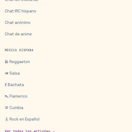
Chat IRC hispano
Chat anónimo
Chat de anime
MÚSICA HISPANA
🎤 Reggaeton
🎺 Salsa
💃 Bachata
👠 Flamenco
🥁 Cumbia
🎸 Rock en Español
Ver todos los artistas →