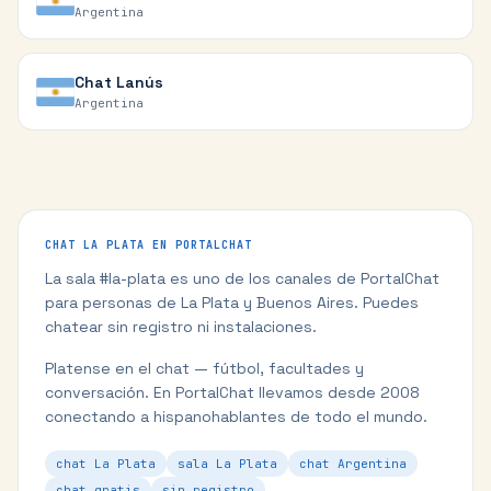
Argentina
Chat
Lanús
Argentina
CHAT
LA PLATA
EN PORTALCHAT
La sala #
la-plata
es uno de los canales de PortalChat
para personas de
La Plata
y
Buenos Aires
. Puedes
chatear sin registro ni instalaciones.
Platense en el chat — fútbol, facultades y
conversación.
En PortalChat llevamos desde 2008
conectando a hispanohablantes de todo el mundo.
chat La Plata
sala La Plata
chat Argentina
chat gratis
sin registro