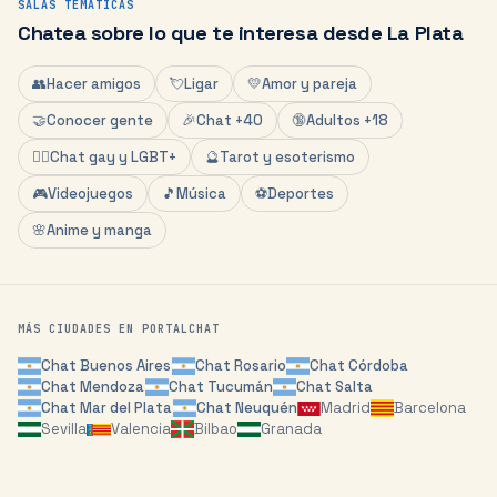
SALAS TEMÁTICAS
Chatea sobre lo que te interesa desde
La Plata
👥
Hacer amigos
💘
Ligar
💛
Amor y pareja
🤝
Conocer gente
🎉
Chat +40
🔞
Adultos +18
🏳️‍🌈
Chat gay y LGBT+
🔮
Tarot y esoterismo
🎮
Videojuegos
🎵
Música
⚽
Deportes
🌸
Anime y manga
MÁS CIUDADES EN PORTALCHAT
Chat
Buenos Aires
Chat
Rosario
Chat
Córdoba
Chat
Mendoza
Chat
Tucumán
Chat
Salta
Chat
Mar del Plata
Chat
Neuquén
Madrid
Barcelona
Sevilla
Valencia
Bilbao
Granada