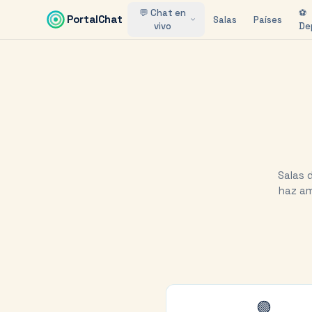
Saltar al contenido principal
💬 Chat en
⚽
PortalChat
Salas
Países
vivo
De
Salas 
haz am
🟢