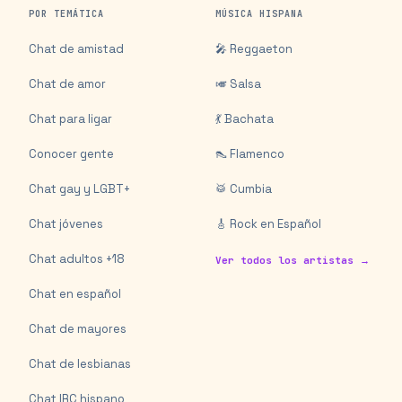
POR TEMÁTICA
MÚSICA HISPANA
Chat de amistad
🎤 Reggaeton
Chat de amor
🎺 Salsa
Chat para ligar
💃 Bachata
Conocer gente
👠 Flamenco
Chat gay y LGBT+
🥁 Cumbia
Chat jóvenes
🎸 Rock en Español
Chat adultos +18
Ver todos los artistas →
Chat en español
Chat de mayores
Chat de lesbianas
Chat IRC hispano