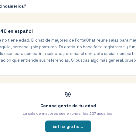
tinoamérica?
 40 en español
 no tiene edad. El chat de mayores de PortalChat reúne salas para ma
uila, cercana y sin postureo. Es gratis, no hace falta registrarse y fu
 usan para combatir la soledad, retomar el contacto social, compartir
ación que entiende sus referencias. Si buscas algo más general, prueb
🎯
Conoce gente de tu edad
La sala de mayores suele rondar los
227
usuarios.
Entrar gratis →