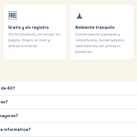
🆓
🧘
Gratis y sin registro
Ambiente tranquilo
Sin formularios, sin email, sin
Conversación pausada y
pagos. Eliges un nick y
respetuosa, moderada por
entras a charlar.
operadores, sin prisas ni
postureo.
 de 40?
res?
 mayores?
e informática?