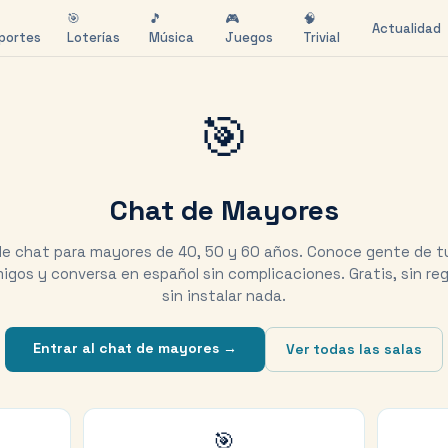
🎯
🎵
🎮
🧠
Actualidad
portes
Loterías
Música
Juegos
Trivial
🎯
Chat de Mayores
de chat para mayores de 40, 50 y 60 años. Conoce gente de t
igos y conversa en español sin complicaciones. Gratis, sin reg
sin instalar nada.
Entrar al chat de mayores →
Ver todas las salas
🎯