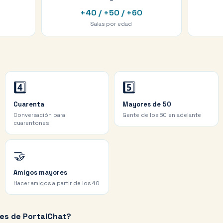
+40 / +50 / +60
Salas por edad
4️⃣
5️⃣
Cuarenta
Mayores de 50
Conversación para
Gente de los 50 en adelante
cuarentones
🤝
Amigos mayores
Hacer amigos a partir de los 40
res de PortalChat?