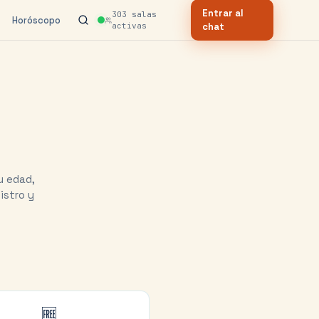
Entrar al
303
salas
Horóscopo
activas
chat
u edad,
istro y
🆓