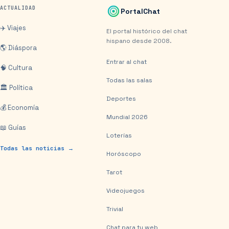
ACTUALIDAD
PortalChat
✈️ Viajes
El portal histórico del chat
hispano desde 2008.
🌎 Diáspora
Entrar al chat
🧠 Cultura
Todas las salas
🏛️ Política
Deportes
💰 Economía
Mundial 2026
📖 Guías
Loterías
Todas las noticias →
Horóscopo
Tarot
Videojuegos
Trivial
Chat para tu web