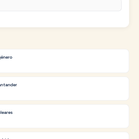
género
antander
cleares