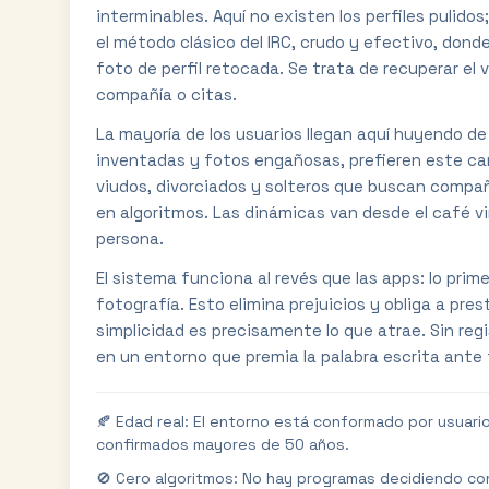
interminables. Aquí no existen los perfiles pulido
el método clásico del IRC, crudo y efectivo, donde
foto de perfil retocada. Se trata de recuperar el 
compañía o citas.
La mayoría de los usuarios llegan aquí huyendo d
inventadas y fotos engañosas, prefieren este cana
viudos, divorciados y solteros que buscan compañ
en algoritmos. Las dinámicas van desde el café v
persona.
El sistema funciona al revés que las apps: lo prim
fotografía. Esto elimina prejuicios y obliga a pre
simplicidad es precisamente lo que atrae. Sin regist
en un entorno que premia la palabra escrita ante
🍂 Edad real: El entorno está conformado por usuari
confirmados mayores de 50 años.
🚫 Cero algoritmos: No hay programas decidiendo co