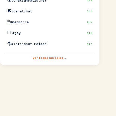
🌍
#chateagratis.net
648
💬
#canalchat
606
⛓️
#mazmorra
459
🏳️‍🌈
#gay
418
🌎
#latinchat-Paises
417
Ver todas las salas →