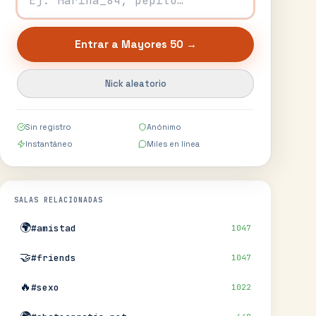
Entrar a
Mayores 50
→
Nick aleatorio
Sin registro
Anónimo
Instantáneo
Miles en línea
SALAS RELACIONADAS
🌍
#amistad
1047
🤝
#friends
1047
🔥
#sexo
1022