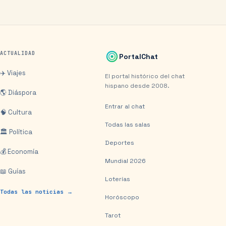
ACTUALIDAD
PortalChat
✈️ Viajes
El portal histórico del chat
hispano desde 2008.
🌎 Diáspora
Entrar al chat
🧠 Cultura
Todas las salas
🏛️ Política
Deportes
💰 Economía
Mundial 2026
📖 Guías
Loterías
Todas las noticias →
Horóscopo
Tarot