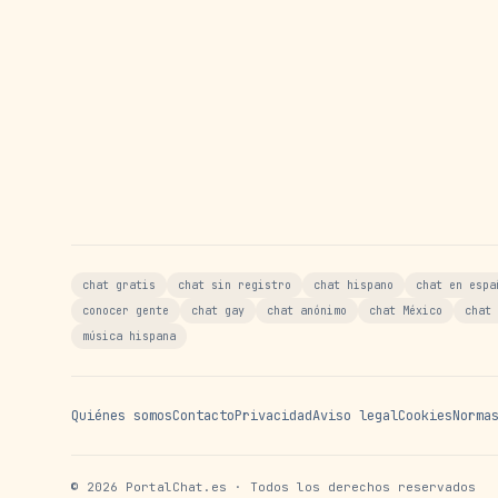
chat gratis
chat sin registro
chat hispano
chat en espa
conocer gente
chat gay
chat anónimo
chat México
chat 
música hispana
Quiénes somos
Contacto
Privacidad
Aviso legal
Cookies
Norma
©
2026
PortalChat.es · Todos los derechos reservados