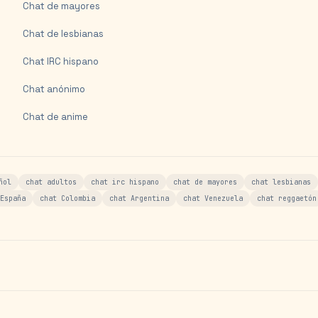
Chat de mayores
Chat de lesbianas
Chat IRC hispano
Chat anónimo
Chat de anime
ñol
chat adultos
chat irc hispano
chat de mayores
chat lesbianas
España
chat Colombia
chat Argentina
chat Venezuela
chat reggaetón
s