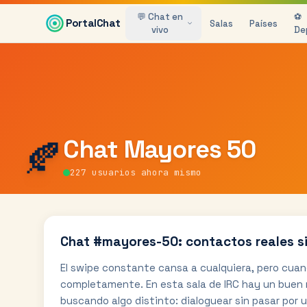
Saltar al contenido principal
💬 Chat en
⚽
PortalChat
Salas
Países
vivo
De
🍂
Chat
Mayores 50
227
usuarios ahora mismo
Chat #mayores-50: contactos reales sin
El swipe constante cansa a cualquiera, pero cuand
completamente. En esta sala de IRC hay un bue
buscando algo distinto: dialoguear sin pasar por un