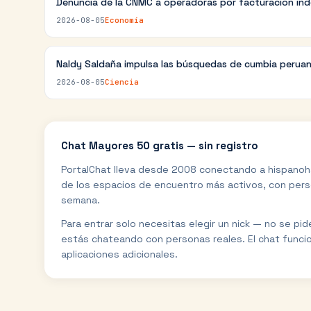
Denuncia de la CNMC a operadoras por facturación in
2026-08-05
Economía
Naldy Saldaña impulsa las búsquedas de cumbia perua
2026-08-05
Ciencia
Chat
Mayores 50
gratis — sin registro
PortalChat lleva desde 2008 conectando a hispanoh
de los espacios de encuentro más activos, con perso
semana.
Para entrar solo necesitas elegir un nick — no se pi
estás chateando con personas reales. El chat funci
aplicaciones adicionales.