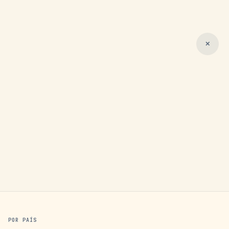
✕
POR PAÍS