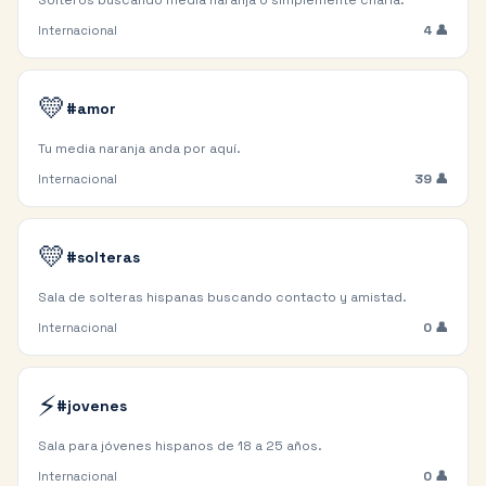
Solteros buscando media naranja o simplemente charla.
4
👤
Internacional
💛
#amor
Tu media naranja anda por aquí.
39
👤
Internacional
💛
#solteras
Sala de solteras hispanas buscando contacto y amistad.
0
👤
Internacional
⚡
#jovenes
Sala para jóvenes hispanos de 18 a 25 años.
0
👤
Internacional