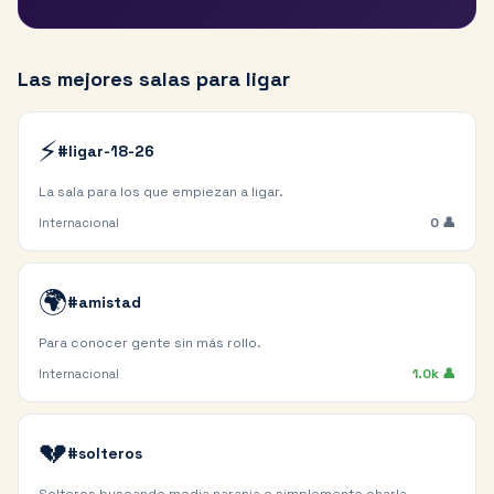
Las mejores salas para ligar
⚡
#ligar-18-26
La sala para los que empiezan a ligar.
0
👤
Internacional
🌍
#amistad
Para conocer gente sin más rollo.
1.0k
👤
Internacional
💔
#solteros