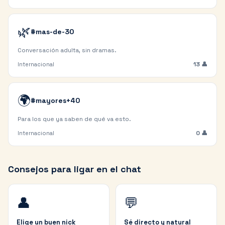
🌿
#mas-de-30
Conversación adulta, sin dramas.
13
👤
Internacional
🌍
#mayores+40
Para los que ya saben de qué va esto.
0
👤
Internacional
Consejos para ligar en el chat
👤
💬
Elige un buen nick
Sé directo y natural