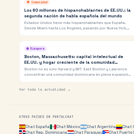
💬
Comunidad
Los 60 millones de hispanohablantes de EE.UU.: la
segunda nación de habla española del mundo
Estados Unidos tiene más hispanohablantes que España.
Desde Miami hasta Los Ángeles, pasando por Nueva York,
Chicago y Houston, la comunidad latina usa PortalChat para
mantener su lengua viva.
🌐
Diáspora
Boston, Massachusetts: capital intelectual de
EE.UU. y hogar creciente de la comunidad
dominicana
Boston no es solo Harvard y MIT. East Boston y Lawrence
concentran una comunidad dominicana en plena expansión
que está cambiando el rostro hispano de Nueva Inglaterra.
Ver toda la actualidad →
OTROS PAÍSES EN PORTALCHAT
Chat
España
Chat
México
Chat
Argentina
Chat
Chat
Rep. Dominicana
Chat
Paraguay
Chat
Puerto 