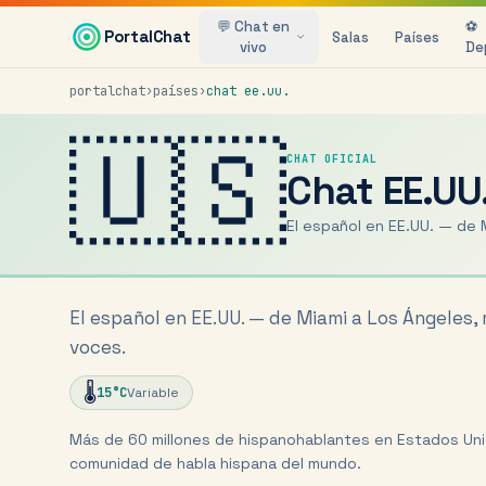
Saltar al contenido principal
💬 Chat en
⚽
PortalChat
Salas
Países
vivo
De
portalchat
›
países
›
chat
ee.uu.
🇺🇸
CHAT OFICIAL
Chat
EE.UU
El español en EE.UU. — de 
El español en EE.UU. — de Miami a Los Ángeles, 
voces.
🌡️
15
°C
Variable
Más de 60 millones de hispanohablantes en Estados Uni
comunidad de habla hispana del mundo.