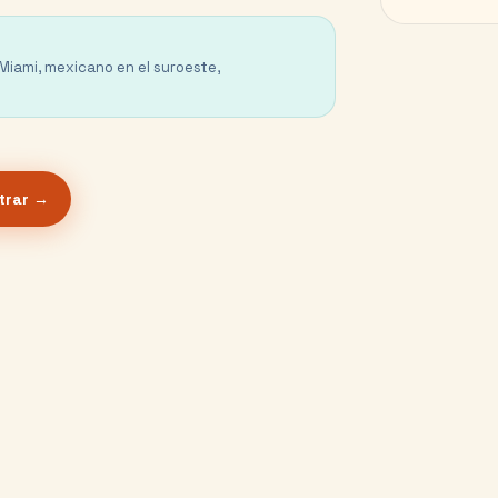
 Miami, mexicano en el suroeste,
trar →