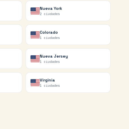
Nueva York
2
ciudades
Colorado
1
ciudades
Nueva Jersey
1
ciudades
Virginia
1
ciudades