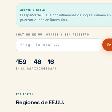
Acento y habla
El español de EE.UU. con influencias del inglés: cubano en
puertorriqueño en Nueva York.
CHAT DE EE.UU. GRATIS Y SIN REGISTRO
Tu nick para el chat
En
159
46
16
EN LA SALA
CIUDADES
SALAS
POR REGIÓN
Regiones
de
EE.UU.