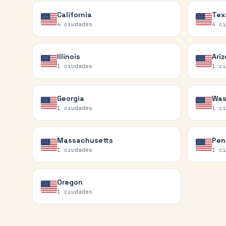
California
Tex
4
ciudades
4
ci
Illinois
Ari
1
ciudades
1
ci
Georgia
Was
1
ciudades
1
ci
Massachusetts
Pen
1
ciudades
1
ci
Oregon
1
ciudades