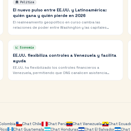
🏛️
Política
El nuevo pulso entre EE.UU. y Latinoamérica:
quién gana y quién pierde en 2026
El realineamiento geopolítico en curso cambia las
relaciones de poder entre Washington y las capitales
latinoamericanas. Un análisis de los equilibrios que están
shifting.
📈
Economía
EE.UU. flexibiliza controles a Venezuela y facilita
ayuda
EE.UU. ha flexibilizado los controles financieros a
Venezuela, permitiendo que ONG canalicen asistencia
humanitaria durante los próximos meses.
Colombia
Chat
Chile
Chat
Perú
Chat
Venezuela
Chat
Ecuad
Rico
Chat
Guatemala
Chat
Honduras
Chat
El Salvador
Cha