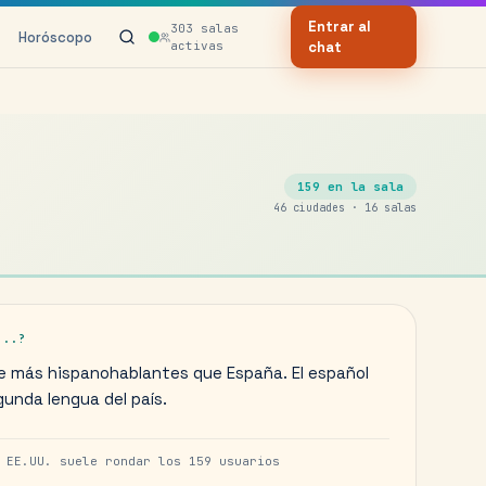
Entrar al
303
salas
Horóscopo
activas
chat
159
en la sala
46
ciudades ·
16
salas
...?
ne más hispanohablantes que España. El español
gunda lengua del país.
e
EE.UU.
suele rondar los
159
usuarios