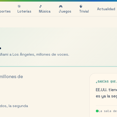
🎯
🎵
🎮
🧠
Actualidad
portes
Loterías
Música
Juegos
Trivial
.
Miami a Los Ángeles, millones de voces.
millones de
¿SABÍAS QUE
EE.UU. tie
es ya la se
dos, la segunda
La sala d