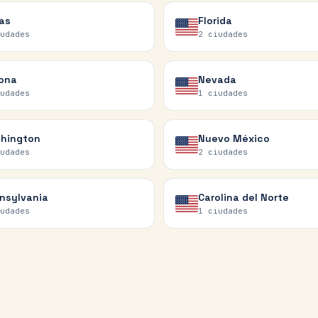
as
Florida
udades
2
ciudades
zona
Nevada
udades
1
ciudades
hington
Nuevo México
udades
2
ciudades
nsylvania
Carolina del Norte
udades
1
ciudades