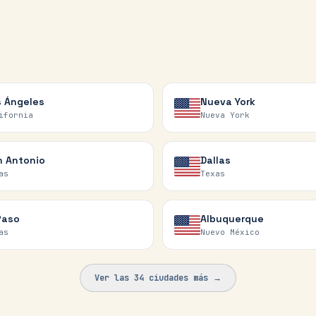
s Ángeles
Nueva York
ifornia
Nueva York
n Antonio
Dallas
as
Texas
Paso
Albuquerque
as
Nuevo México
Ver las
34
ciudades más →