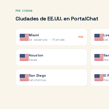
POR CIUDAD
Ciudades de
EE.UU.
en PortalChat
Miami
Lo
PEAK
16 usuarios ·
Florida
Cal
Houston
Sa
Texas
Tex
San Diego
El 
California
Tex