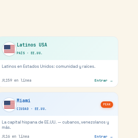
Latinos USA
PAÍS
·
EE.UU.
Latinos en Estados Unidos: comunidad y raíces.
159
en línea
Entrar →
Miami
PEAK
CIUDAD
·
EE.UU.
La capital hispana de EE.UU. — cubanos, venezolanos y
más.
16
en línea
Entrar →