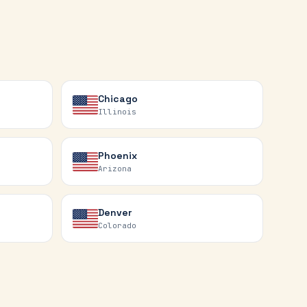
Chicago
Illinois
Phoenix
Arizona
Denver
Colorado