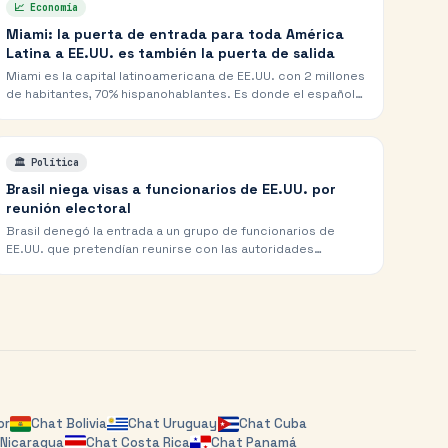
📈
Economía
Miami: la puerta de entrada para toda América
Latina a EE.UU. es también la puerta de salida
Miami es la capital latinoamericana de EE.UU. con 2 millones
de habitantes, 70% hispanohablantes. Es donde el español
conquistó a una ciudad americana para construir una
metrópoli sin igual en el hemisferio.
🏛️
Política
Brasil niega visas a funcionarios de EE.UU. por
reunión electoral
Brasil denegó la entrada a un grupo de funcionarios de
EE.UU. que pretendían reunirse con las autoridades
electorales del país. La decisión tensa la relación…
or
Chat
Bolivia
Chat
Uruguay
Chat
Cuba
t
Nicaragua
Chat
Costa Rica
Chat
Panamá