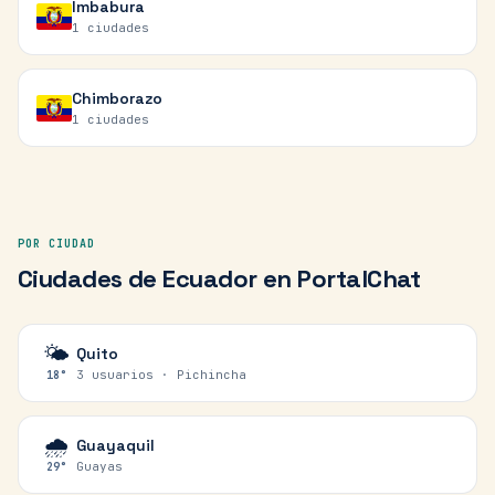
Imbabura
1
ciudades
Chimborazo
1
ciudades
POR CIUDAD
Ciudades de
Ecuador
en PortalChat
🌤️
Quito
3 usuarios ·
Pichincha
18
°
🌧️
Guayaquil
Guayas
29
°