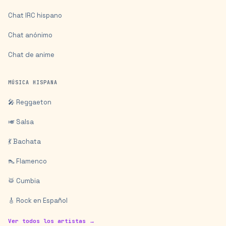
Chat IRC hispano
Chat anónimo
Chat de anime
MÚSICA HISPANA
🎤 Reggaeton
🎺 Salsa
💃 Bachata
👠 Flamenco
🥁 Cumbia
🎸 Rock en Español
Ver todos los artistas →