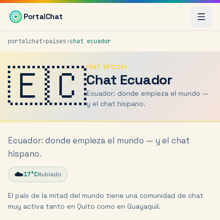
Saltar al contenido principal
PortalChat
portalchat
›
países
›
chat
ecuador
🇪🇨
CHAT OFICIAL
Chat
Ecuador
Ecuador: donde empieza el mundo —
y el chat hispano.
Ecuador: donde empieza el mundo — y el chat
hispano.
☁️
17
°C
Nublado
El país de la mitad del mundo tiene una comunidad de chat
muy activa tanto en Quito como en Guayaquil.