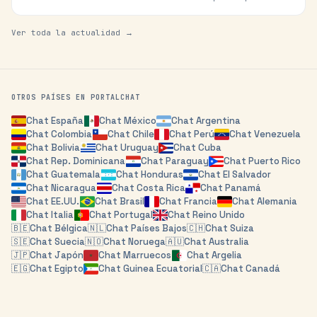
los comicios que redefinirán el mapa político de la región.
Ver toda la actualidad →
OTROS PAÍSES EN PORTALCHAT
Chat
España
Chat
México
Chat
Argentina
Chat
Colombia
Chat
Chile
Chat
Perú
Chat
Venezuela
Chat
Bolivia
Chat
Uruguay
Chat
Cuba
Chat
Rep. Dominicana
Chat
Paraguay
Chat
Puerto Rico
Chat
Guatemala
Chat
Honduras
Chat
El Salvador
Chat
Nicaragua
Chat
Costa Rica
Chat
Panamá
Chat
EE.UU.
Chat
Brasil
Chat
Francia
Chat
Alemania
Chat
Italia
Chat
Portugal
Chat
Reino Unido
🇧🇪
Chat
Bélgica
🇳🇱
Chat
Países Bajos
🇨🇭
Chat
Suiza
🇸🇪
Chat
Suecia
🇳🇴
Chat
Noruega
🇦🇺
Chat
Australia
🇯🇵
Chat
Japón
Chat
Marruecos
Chat
Argelia
🇪🇬
Chat
Egipto
Chat
Guinea Ecuatorial
🇨🇦
Chat
Canadá