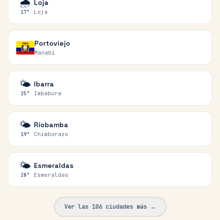
🌧️
Loja
Loja
17
°
Portoviejo
Manabí
🌤️
Ibarra
Imbabura
25
°
🌤️
Riobamba
Chimborazo
19
°
🌤️
Esmeraldas
Esmeraldas
28
°
Ver las
106
ciudades más →