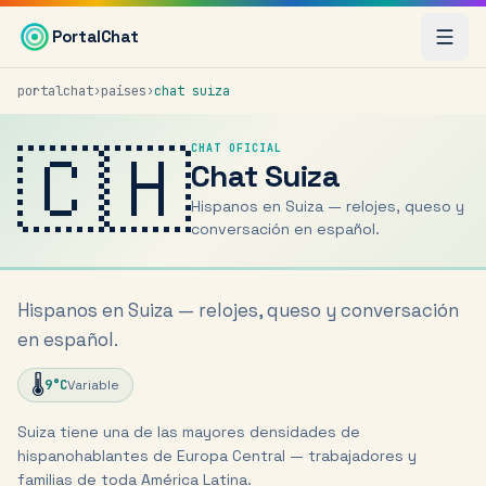
Saltar al contenido principal
PortalChat
portalchat
›
países
›
chat
suiza
🇨🇭
CHAT OFICIAL
Chat
Suiza
Hispanos en Suiza — relojes, queso y
conversación en español.
Hispanos en Suiza — relojes, queso y conversación
en español.
🌡️
9
°C
Variable
Suiza tiene una de las mayores densidades de
hispanohablantes de Europa Central — trabajadores y
familias de toda América Latina.