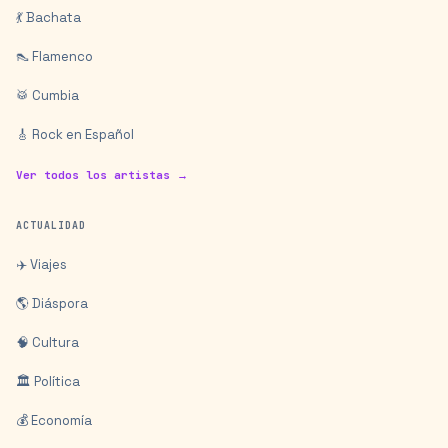
💃 Bachata
👠 Flamenco
🥁 Cumbia
🎸 Rock en Español
Ver todos los artistas →
ACTUALIDAD
✈️ Viajes
🌎 Diáspora
🧠 Cultura
🏛️ Política
💰 Economía