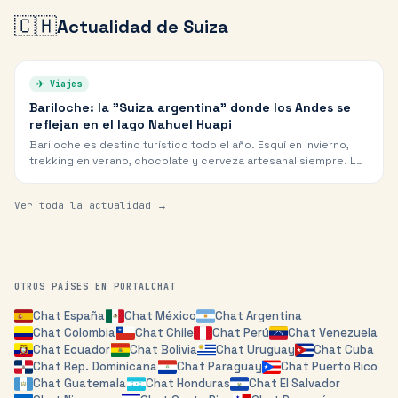
🇨🇭
Actualidad de
Suiza
✈️
Viajes
Bariloche: la "Suiza argentina" donde los Andes se
reflejan en el lago Nahuel Huapi
Bariloche es destino turístico todo el año. Esquí en invierno,
trekking en verano, chocolate y cerveza artesanal siempre. La
capital patagónica del turismo argentino.
Ver toda la actualidad →
OTROS PAÍSES EN PORTALCHAT
Chat
España
Chat
México
Chat
Argentina
Chat
Colombia
Chat
Chile
Chat
Perú
Chat
Venezuela
Chat
Ecuador
Chat
Bolivia
Chat
Uruguay
Chat
Cuba
Chat
Rep. Dominicana
Chat
Paraguay
Chat
Puerto Rico
Chat
Guatemala
Chat
Honduras
Chat
El Salvador