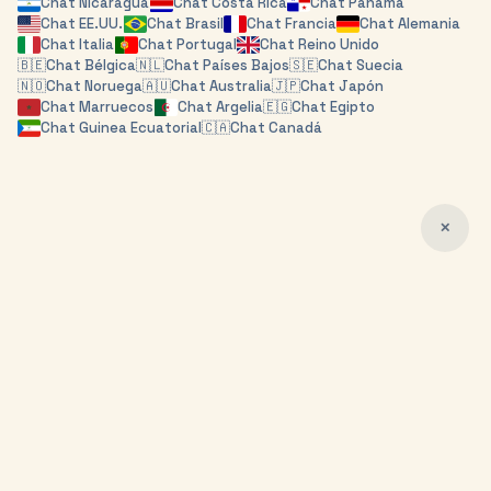
Chat
Nicaragua
Chat
Costa Rica
Chat
Panamá
Chat
EE.UU.
Chat
Brasil
Chat
Francia
Chat
Alemania
Chat
Italia
Chat
Portugal
Chat
Reino Unido
🇧🇪
Chat
Bélgica
🇳🇱
Chat
Países Bajos
🇸🇪
Chat
Suecia
🇳🇴
Chat
Noruega
🇦🇺
Chat
Australia
🇯🇵
Chat
Japón
Chat
Marruecos
Chat
Argelia
🇪🇬
Chat
Egipto
Chat
Guinea Ecuatorial
🇨🇦
Chat
Canadá
✕