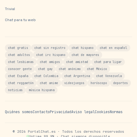
Trivial
Chat para tu web
chat gratis
chat sin registro
chat hispano
chat en español
chat adultos
chat irc hispano
chat de mayores
chat lesbianas
chat amigos
chat amistad
chat para ligar
conocer gente
chat gay
chat anónimo
chat México
chat España
chat Colombia
chat Argentina
chat Venezuela
chat reggaetón
chat anime
videojuegos
horóscopo
deportes
noticias
música hispana
Quiénes somos
Contacto
Privacidad
Aviso legal
Cookies
Normas
©
2026
PortalChat.es · Todos los derechos reservados
Uptime 99.9% · Chat siempre disponible