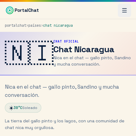
Saltar al contenido principal
PortalChat
portalchat
›
países
›
chat
nicaragua
🇳🇮
CHAT OFICIAL
Chat
Nicaragua
Nica en el chat — gallo pinto, Sandino
y mucha conversación.
Nica en el chat — gallo pinto, Sandino y mucha
conversación.
☀️
30
°C
Soleado
La tierra del gallo pinto y los lagos, con una comunidad de
chat nica muy orgullosa.