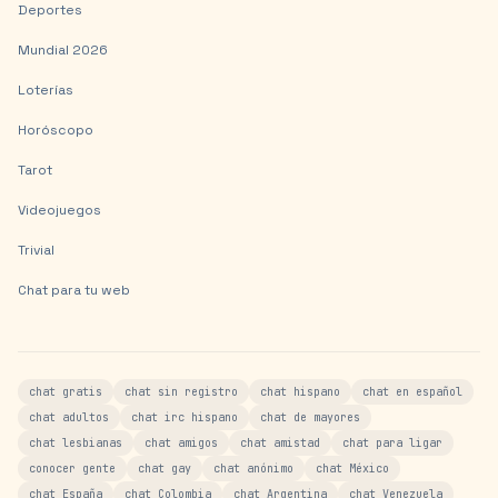
Deportes
Mundial 2026
Loterías
Horóscopo
Tarot
Videojuegos
Trivial
Chat para tu web
chat gratis
chat sin registro
chat hispano
chat en español
chat adultos
chat irc hispano
chat de mayores
chat lesbianas
chat amigos
chat amistad
chat para ligar
conocer gente
chat gay
chat anónimo
chat México
chat España
chat Colombia
chat Argentina
chat Venezuela