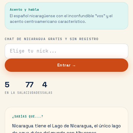
Acento y habla
El español nicaragüense con el inconfundible "vos" y el
acento centroamericano característico.
CHAT DE NICARAGUA GRATIS Y SIN REGISTRO
Tu nick para el chat
Entrar →
5
77
4
EN LA SALA
CIUDADES
SALAS
¿SABÍAS QUE...?
Nicaragua tiene el Lago de Nicaragua, el único lago
de agua dulce del mundo con tiburones.