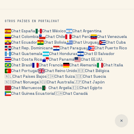
OTROS PAÍSES EN PORTALCHAT
Chat
España
Chat
México
Chat
Argentina
Chat
Colombia
Chat
Chile
Chat
Perú
Chat
Venezuela
Chat
Ecuador
Chat
Bolivia
Chat
Uruguay
Chat
Cuba
Chat
Rep. Dominicana
Chat
Paraguay
Chat
Puerto Rico
Chat
Guatemala
Chat
Honduras
Chat
El Salvador
Chat
Costa Rica
Chat
Panamá
Chat
EE.UU.
Chat
Brasil
Chat
Francia
Chat
Alemania
Chat
Italia
Chat
Portugal
Chat
Reino Unido
🇧🇪
Chat
Bélgica
🇳🇱
Chat
Países Bajos
🇨🇭
Chat
Suiza
🇸🇪
Chat
Suecia
🇳🇴
Chat
Noruega
🇦🇺
Chat
Australia
🇯🇵
Chat
Japón
Chat
Marruecos
Chat
Argelia
🇪🇬
Chat
Egipto
Chat
Guinea Ecuatorial
🇨🇦
Chat
Canadá
✕