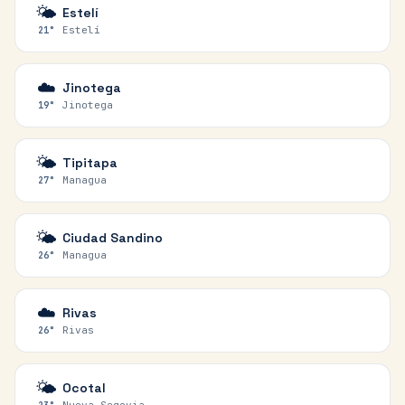
🌤️
Estelí
Estelí
21
°
☁️
Jinotega
Jinotega
19
°
🌤️
Tipitapa
Managua
27
°
🌤️
Ciudad Sandino
Managua
26
°
☁️
Rivas
Rivas
26
°
🌤️
Ocotal