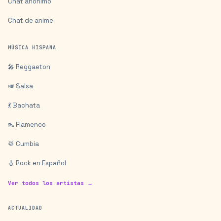
Chat anónimo
Chat de anime
MÚSICA HISPANA
🎤 Reggaeton
🎺 Salsa
💃 Bachata
👠 Flamenco
🥁 Cumbia
🎸 Rock en Español
Ver todos los artistas →
ACTUALIDAD