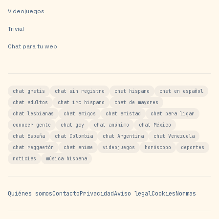
Videojuegos
Trivial
Chat para tu web
chat gratis
chat sin registro
chat hispano
chat en español
chat adultos
chat irc hispano
chat de mayores
chat lesbianas
chat amigos
chat amistad
chat para ligar
conocer gente
chat gay
chat anónimo
chat México
chat España
chat Colombia
chat Argentina
chat Venezuela
chat reggaetón
chat anime
videojuegos
horóscopo
deportes
noticias
música hispana
Quiénes somos
Contacto
Privacidad
Aviso legal
Cookies
Normas