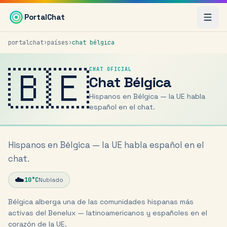
Saltar al contenido principal
PortalChat
portalchat
›
países
›
chat
bélgica
🇧🇪
CHAT OFICIAL
Chat
Bélgica
Hispanos en Bélgica — la UE habla
español en el chat.
Hispanos en Bélgica — la UE habla español en el
chat.
☁️
10
°C
Nublado
Bélgica alberga una de las comunidades hispanas más
activas del Benelux — latinoamericanos y españoles en el
corazón de la UE.