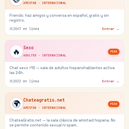
AMISTAD
·
INTERNACIONAL
Friends: haz amigos y conversa en español, gratis y sin
registro.
1047
en línea
Entrar →
Sexo
🔥
PEAK
ADULTOS
·
INTERNACIONAL
Chat sexo +18 — sala de adultos hispanohablantes activa
las 24h.
1022
en línea
Entrar →
Chateagratis.net
🌍
PEAK
AMISTAD
·
INTERNACIONAL
ChateaGratis.net — la sala clásica de amistad hispana. No
se permite contenido sexual ni spam.