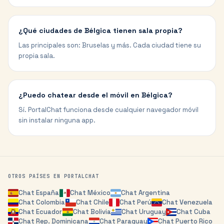
¿Qué ciudades de Bélgica tienen sala propia?
Las principales son: Bruselas y más. Cada ciudad tiene su
propia sala.
¿Puedo chatear desde el móvil en Bélgica?
Sí. PortalChat funciona desde cualquier navegador móvil
sin instalar ninguna app.
OTROS PAÍSES EN PORTALCHAT
Chat
España
Chat
México
Chat
Argentina
Chat
Colombia
Chat
Chile
Chat
Perú
Chat
Venezuela
Chat
Ecuador
Chat
Bolivia
Chat
Uruguay
Chat
Cuba
Chat
Rep. Dominicana
Chat
Paraguay
Chat
Puerto Rico