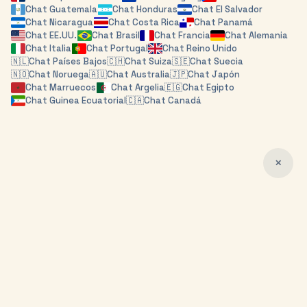
Chat
Guatemala
Chat
Honduras
Chat
El Salvador
Chat
Nicaragua
Chat
Costa Rica
Chat
Panamá
Chat
EE.UU.
Chat
Brasil
Chat
Francia
Chat
Alemania
Chat
Italia
Chat
Portugal
Chat
Reino Unido
🇳🇱
Chat
Países Bajos
🇨🇭
Chat
Suiza
🇸🇪
Chat
Suecia
🇳🇴
Chat
Noruega
🇦🇺
Chat
Australia
🇯🇵
Chat
Japón
Chat
Marruecos
Chat
Argelia
🇪🇬
Chat
Egipto
Chat
Guinea Ecuatorial
🇨🇦
Chat
Canadá
✕