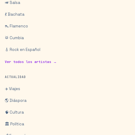
🎺 Salsa
💃 Bachata
👠 Flamenco
🥁 Cumbia
🎸 Rock en Español
Ver todos los artistas →
ACTUALIDAD
✈️ Viajes
🌎 Diáspora
🧠 Cultura
🏛️ Política