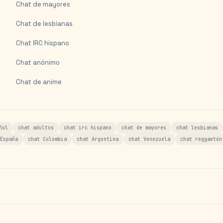
Chat de mayores
Chat de lesbianas
Chat IRC hispano
Chat anónimo
Chat de anime
ñol
chat adultos
chat irc hispano
chat de mayores
chat lesbianas
España
chat Colombia
chat Argentina
chat Venezuela
chat reggaetón
s