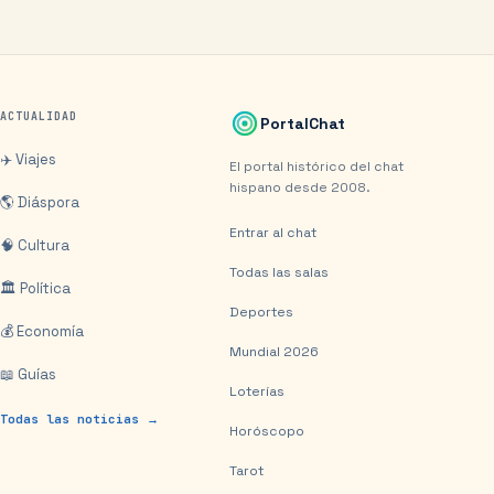
ACTUALIDAD
PortalChat
✈️ Viajes
El portal histórico del chat
hispano desde 2008.
🌎 Diáspora
Entrar al chat
🧠 Cultura
Todas las salas
🏛️ Política
Deportes
💰 Economía
Mundial 2026
📖 Guías
Loterías
Todas las noticias →
Horóscopo
Tarot