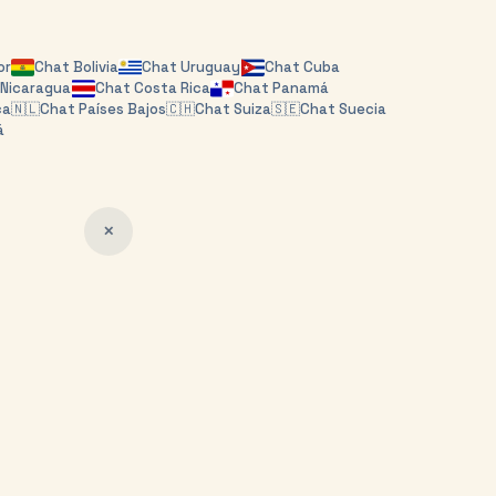
or
Chat
Bolivia
Chat
Uruguay
Chat
Cuba
t
Nicaragua
Chat
Costa Rica
Chat
Panamá
ca
🇳🇱
Chat
Países Bajos
🇨🇭
Chat
Suiza
🇸🇪
Chat
Suecia
á
✕