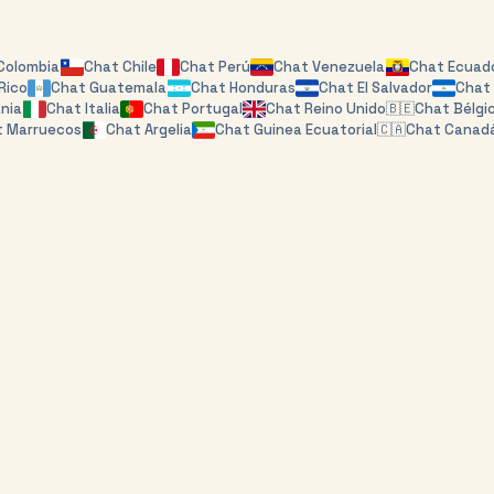
Colombia
Chat
Chile
Chat
Perú
Chat
Venezuela
Chat
Ecuad
Rico
Chat
Guatemala
Chat
Honduras
Chat
El Salvador
Cha
nia
Chat
Italia
Chat
Portugal
Chat
Reino Unido
🇧🇪
Chat
Bélgi
t
Marruecos
Chat
Argelia
Chat
Guinea Ecuatorial
🇨🇦
Chat
Canad