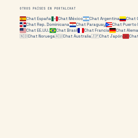
OTROS PAÍSES EN PORTALCHAT
Chat
España
Chat
México
Chat
Argentina
Chat
Chat
Rep. Dominicana
Chat
Paraguay
Chat
Puerto 
Chat
EE.UU.
Chat
Brasil
Chat
Francia
Chat
Alema
🇳🇴
Chat
Noruega
🇦🇺
Chat
Australia
🇯🇵
Chat
Japón
Cha