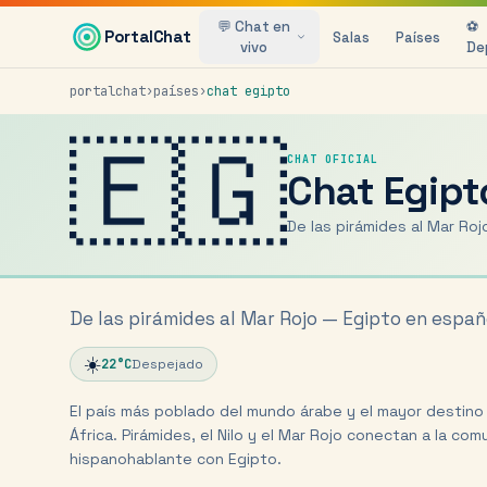
Saltar al contenido principal
💬 Chat en
⚽
PortalChat
Salas
Países
vivo
De
portalchat
›
países
›
chat
egipto
🇪🇬
CHAT OFICIAL
Chat
Egipt
De las pirámides al Mar Ro
De las pirámides al Mar Rojo — Egipto en españ
☀️
22
°C
Despejado
El país más poblado del mundo árabe y el mayor destino 
África. Pirámides, el Nilo y el Mar Rojo conectan a la co
hispanohablante con Egipto.