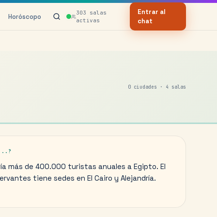
Entrar al
303
salas
Horóscopo
activas
chat
0
ciudades ·
4
salas
...?
ía más de 400.000 turistas anuales a Egipto. El
ervantes tiene sedes en El Cairo y Alejandría.