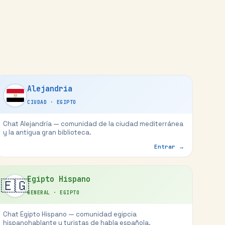
Alejandria
CIUDAD
·
EGIPTO
Chat Alejandría — comunidad de la ciudad mediterránea
y la antigua gran biblioteca.
Entrar →
Egipto Hispano
🇪🇬
GENERAL
·
EGIPTO
Chat Egipto Hispano — comunidad egipcia
hispanohablante y turistas de habla española.