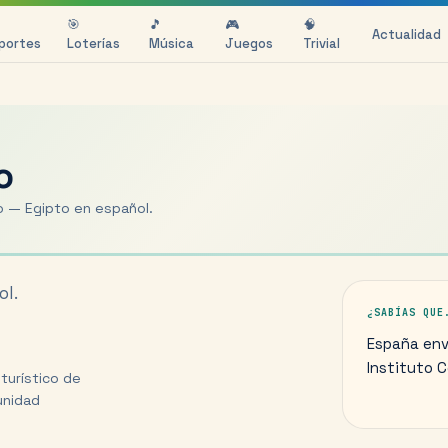
🎯
🎵
🎮
🧠
Actualidad
portes
Loterías
Música
Juegos
Trivial
o
jo — Egipto en español.
ol.
¿SABÍAS QUE
España env
Instituto C
turístico de
munidad