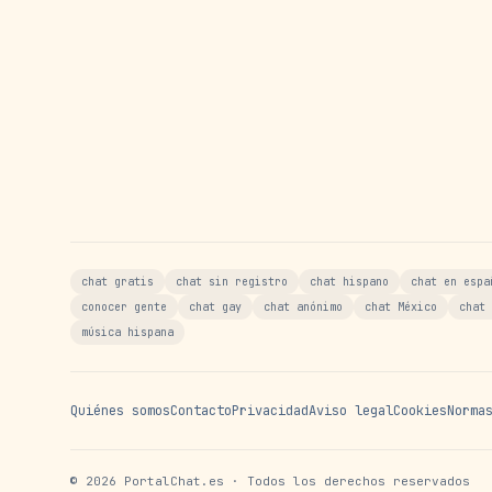
chat gratis
chat sin registro
chat hispano
chat en espa
conocer gente
chat gay
chat anónimo
chat México
chat 
música hispana
Quiénes somos
Contacto
Privacidad
Aviso legal
Cookies
Norma
©
2026
PortalChat.es · Todos los derechos reservados