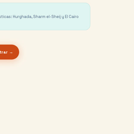
sticas: Hurghada, Sharm el-Sheij y El Cairo
trar →