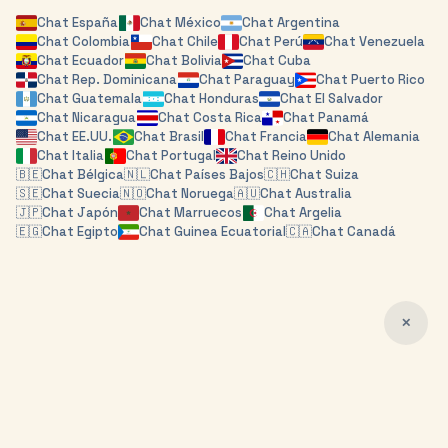
Chat
España
Chat
México
Chat
Argentina
Chat
Colombia
Chat
Chile
Chat
Perú
Chat
Venezuela
Chat
Ecuador
Chat
Bolivia
Chat
Cuba
Chat
Rep. Dominicana
Chat
Paraguay
Chat
Puerto Rico
Chat
Guatemala
Chat
Honduras
Chat
El Salvador
Chat
Nicaragua
Chat
Costa Rica
Chat
Panamá
Chat
EE.UU.
Chat
Brasil
Chat
Francia
Chat
Alemania
Chat
Italia
Chat
Portugal
Chat
Reino Unido
🇧🇪
Chat
Bélgica
🇳🇱
Chat
Países Bajos
🇨🇭
Chat
Suiza
🇸🇪
Chat
Suecia
🇳🇴
Chat
Noruega
🇦🇺
Chat
Australia
🇯🇵
Chat
Japón
Chat
Marruecos
Chat
Argelia
🇪🇬
Chat
Egipto
Chat
Guinea Ecuatorial
🇨🇦
Chat
Canadá
✕