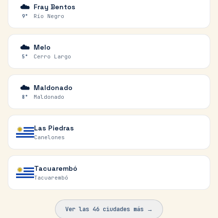
☁️
Fray Bentos
Río Negro
9
°
☁️
Melo
Cerro Largo
5
°
☁️
Maldonado
Maldonado
8
°
Las Piedras
Canelones
Tacuarembó
Tacuarembó
Ver las
46
ciudades más →