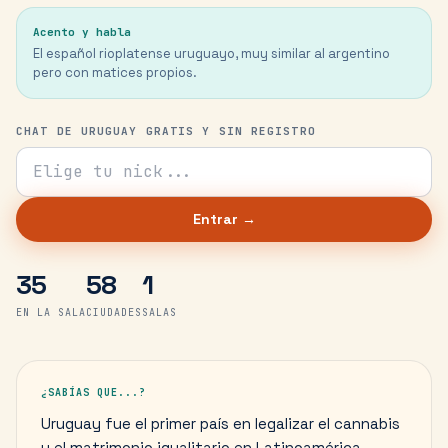
Acento y habla
El español rioplatense uruguayo, muy similar al argentino
pero con matices propios.
CHAT DE URUGUAY GRATIS Y SIN REGISTRO
Tu nick para el chat
Entrar →
35
58
1
EN LA SALA
CIUDADES
SALAS
¿SABÍAS QUE...?
Uruguay fue el primer país en legalizar el cannabis
y el matrimonio igualitario en Latinoamérica.