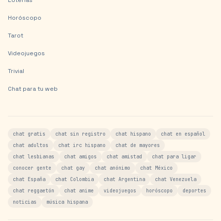
Loterías
Horóscopo
Tarot
Videojuegos
Trivial
Chat para tu web
chat gratis
chat sin registro
chat hispano
chat en español
chat adultos
chat irc hispano
chat de mayores
chat lesbianas
chat amigos
chat amistad
chat para ligar
conocer gente
chat gay
chat anónimo
chat México
chat España
chat Colombia
chat Argentina
chat Venezuela
chat reggaetón
chat anime
videojuegos
horóscopo
deportes
noticias
música hispana