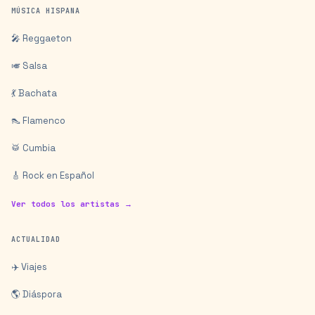
MÚSICA HISPANA
🎤 Reggaeton
🎺 Salsa
💃 Bachata
👠 Flamenco
🥁 Cumbia
🎸 Rock en Español
Ver todos los artistas →
ACTUALIDAD
✈️ Viajes
🌎 Diáspora