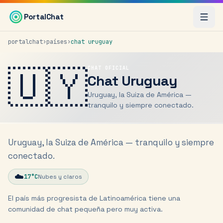
Saltar al contenido principal
PortalChat
portalchat
›
países
›
chat
uruguay
🇺🇾
CHAT OFICIAL
Chat
Uruguay
Uruguay, la Suiza de América —
tranquilo y siempre conectado.
Uruguay, la Suiza de América — tranquilo y siempre
conectado.
☁️
17
°C
Nubes y claros
El país más progresista de Latinoamérica tiene una
comunidad de chat pequeña pero muy activa.