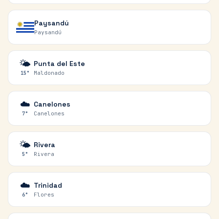
Paysandú
Paysandú
🌤️
Punta del Este
Maldonado
15
°
☁️
Canelones
Canelones
7
°
🌤️
Rivera
Rivera
5
°
☁️
Trinidad
Flores
6
°