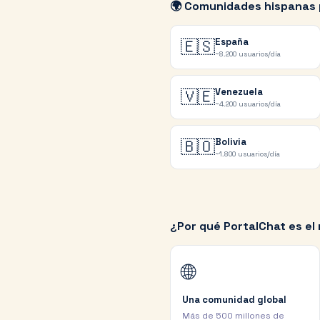
🌍 Comunidades hispanas 
🇪🇸
España
~8.200
usuarios/día
🇻🇪
Venezuela
~4.200
usuarios/día
🇧🇴
Bolivia
~1.800
usuarios/día
¿Por qué PortalChat es el
🌐
Una comunidad global
Más de 500 millones de