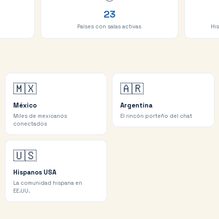
23
Países con salas activas
Hi
🇲🇽
🇦🇷
México
Argentina
Miles de mexicanos
El rincón porteño del chat
conectados
🇺🇸
Hispanos USA
La comunidad hispana en
EE.UU.