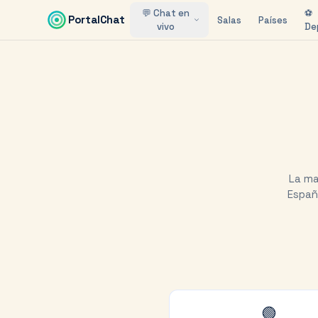
Saltar al contenido principal
💬 Chat en
⚽
PortalChat
Salas
Países
vivo
De
La ma
Españ
🟢