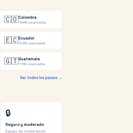
🇨🇴
Colombia
~5.800
usuarios/día
🇪🇨
Ecuador
~2.100
usuarios/día
🇬🇹
Guatemala
~1.100
usuarios/día
Ver todos los países →
🔒
Seguro y moderado
Equipo de moderación