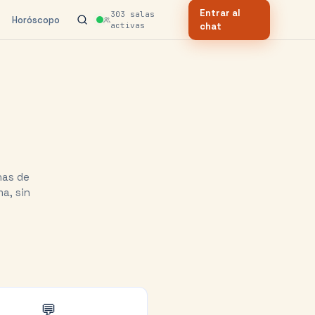
Entrar al
303
salas
Horóscopo
activas
chat
nas de
a, sin
💬