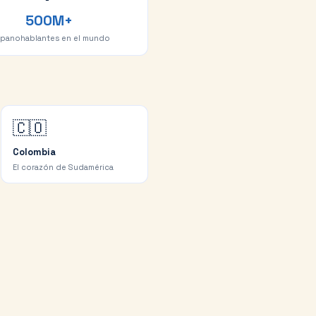
500M+
spanohablantes en el mundo
🇨🇴
Colombia
El corazón de Sudamérica