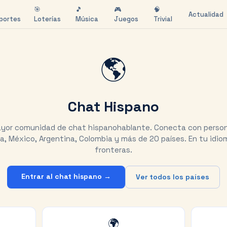
🎯
🎵
🎮
🧠
Actualidad
portes
Loterías
Música
Juegos
Trivial
🌎
Chat Hispano
yor comunidad de chat hispanohablante. Conecta con perso
a, México, Argentina, Colombia y más de 20 países. En tu idiom
fronteras.
Entrar al chat hispano →
Ver todos los países
🌍