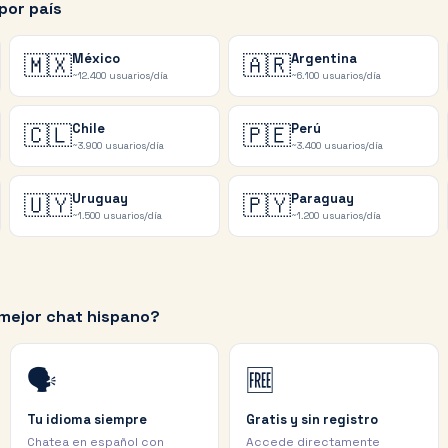
por país
🇲🇽
México
🇦🇷
Argentina
~12.400
usuarios/día
~6.100
usuarios/día
🇨🇱
Chile
🇵🇪
Perú
~3.900
usuarios/día
~3.400
usuarios/día
🇺🇾
Uruguay
🇵🇾
Paraguay
~1.500
usuarios/día
~1.200
usuarios/día
 mejor chat hispano?
🗣️
🆓
Tu idioma siempre
Gratis y sin registro
Chatea en español con
Accede directamente