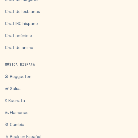
Chat de lesbianas
Chat IRC hispano
Chat anónimo
Chat de anime
MÚSICA HISPANA
🎤 Reggaeton
🎺 Salsa
💃 Bachata
👠 Flamenco
🥁 Cumbia
🎸 Rock en Español