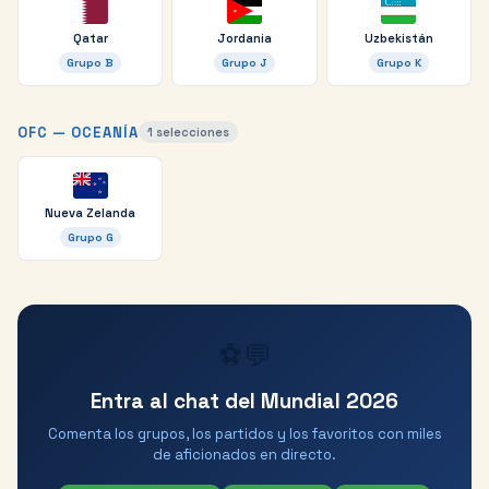
Qatar
Jordania
Uzbekistán
Grupo
B
Grupo
J
Grupo
K
OFC — OCEANÍA
1
selecciones
Nueva Zelanda
Grupo
G
⚽💬
Entra al chat del Mundial 2026
Comenta los grupos, los partidos y los favoritos con miles
de aficionados en directo.