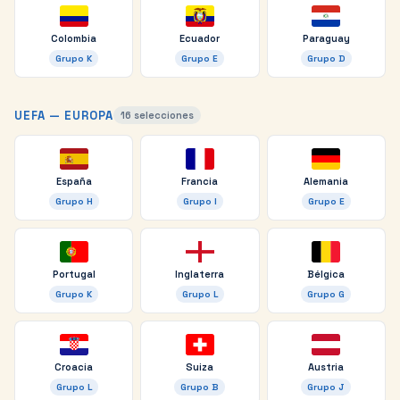
Colombia
Ecuador
Paraguay
Grupo
K
Grupo
E
Grupo
D
UEFA — EUROPA
16
selecciones
España
Francia
Alemania
Grupo
H
Grupo
I
Grupo
E
Portugal
Inglaterra
Bélgica
Grupo
K
Grupo
L
Grupo
G
Croacia
Suiza
Austria
Grupo
L
Grupo
B
Grupo
J