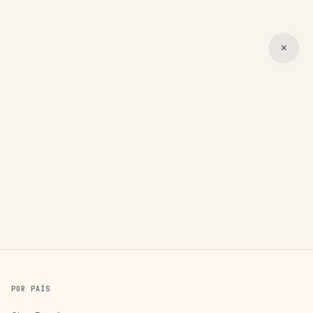
✕
POR PAÍS