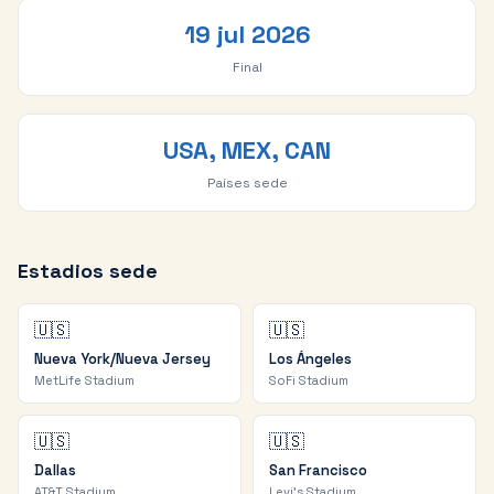
19 jul 2026
Final
USA, MEX, CAN
Países sede
Estadios sede
🇺🇸
🇺🇸
Nueva York/Nueva Jersey
Los Ángeles
MetLife Stadium
SoFi Stadium
🇺🇸
🇺🇸
Dallas
San Francisco
AT&T Stadium
Levi's Stadium