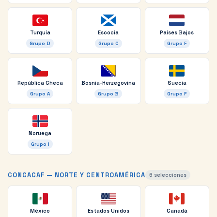
Turquía
Escocia
Países Bajos
Grupo
D
Grupo
C
Grupo
F
República Checa
Bosnia-Herzegovina
Suecia
Grupo
A
Grupo
B
Grupo
F
Noruega
Grupo
I
CONCACAF — NORTE Y CENTROAMÉRICA
6
selecciones
México
Estados Unidos
Canadá