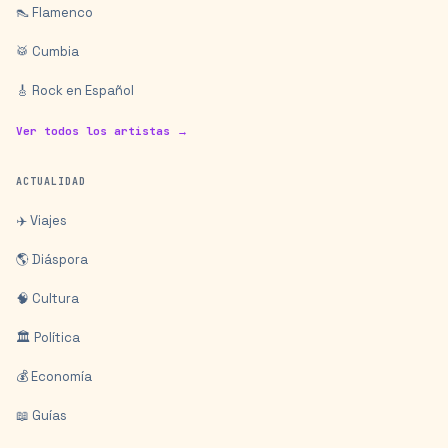
👠 Flamenco
🥁 Cumbia
🎸 Rock en Español
Ver todos los artistas →
ACTUALIDAD
✈️ Viajes
🌎 Diáspora
🧠 Cultura
🏛️ Política
💰 Economía
📖 Guías