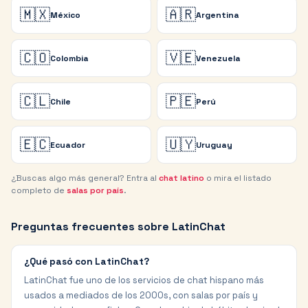
🇲🇽
🇦🇷
México
Argentina
🇨🇴
🇻🇪
Colombia
Venezuela
🇨🇱
🇵🇪
Chile
Perú
🇪🇨
🇺🇾
Ecuador
Uruguay
¿Buscas algo más general? Entra al
chat latino
o mira el listado
completo de
salas por país
.
Preguntas frecuentes sobre LatinChat
¿Qué pasó con LatinChat?
LatinChat fue uno de los servicios de chat hispano más
usados a mediados de los 2000s, con salas por país y