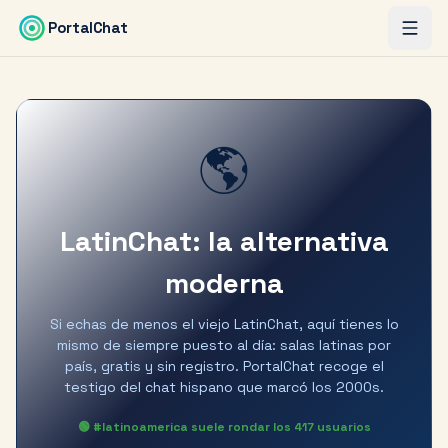
Saltar al contenido principal
PortalChat
🌎
LatinChat: la alternativa
moderna
Si echas de menos el viejo LatinChat, aquí tienes lo
mismo de siempre puesto al día: salas latinas por
país, gratis y sin registro. PortalChat recoge el
testigo del chat hispano que marcó los 2000s.
🟢 #latinoamerica suele rondar los
417
usuarios