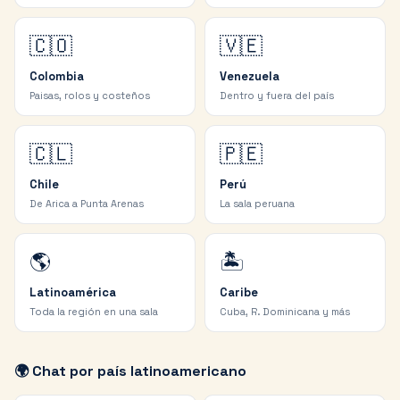
🇨🇴
🇻🇪
Colombia
Venezuela
Paisas, rolos y costeños
Dentro y fuera del país
🇨🇱
🇵🇪
Chile
Perú
De Arica a Punta Arenas
La sala peruana
🌎
🏝️
Latinoamérica
Caribe
Toda la región en una sala
Cuba, R. Dominicana y más
🌍 Chat por país latinoamericano