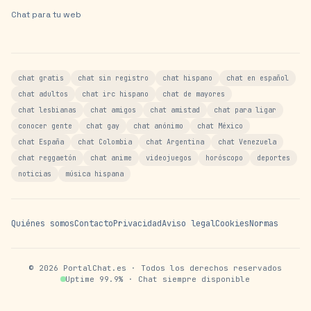
Chat para tu web
chat gratis
chat sin registro
chat hispano
chat en español
chat adultos
chat irc hispano
chat de mayores
chat lesbianas
chat amigos
chat amistad
chat para ligar
conocer gente
chat gay
chat anónimo
chat México
chat España
chat Colombia
chat Argentina
chat Venezuela
chat reggaetón
chat anime
videojuegos
horóscopo
deportes
noticias
música hispana
Quiénes somos
Contacto
Privacidad
Aviso legal
Cookies
Normas
©
2026
PortalChat.es · Todos los derechos reservados
Uptime 99.9% · Chat siempre disponible