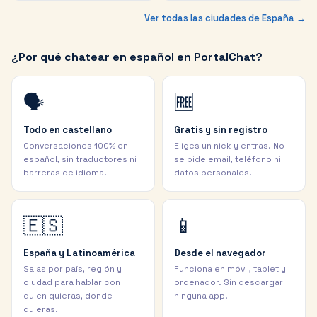
Ver todas las ciudades de España →
¿Por qué chatear en español en PortalChat?
🗣️
🆓
Todo en castellano
Gratis y sin registro
Conversaciones 100% en
Eliges un nick y entras. No
español, sin traductores ni
se pide email, teléfono ni
barreras de idioma.
datos personales.
🇪🇸
📱
España y Latinoamérica
Desde el navegador
Salas por país, región y
Funciona en móvil, tablet y
ciudad para hablar con
ordenador. Sin descargar
quien quieras, donde
ninguna app.
quieras.