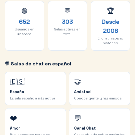
🟢
💬
🏆
652
303
Desde
2008
Usuarios en
Salas activas en
#españa
total
El chat hispano
histórico
💬 Salas de chat en español
🇪🇸
🤝
España
Amistad
La sala española más activa
Conoce gente y haz amigos
❤️
💬
Amor
Canal Chat
Para encontrar pareja en
Charla abierta sobre cualquier