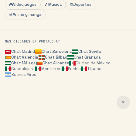
🎮
Videojuegos
🎵
Música
⚽
Deportes
🌸
Anime y manga
MÁS CIUDADES EN PORTALCHAT
Chat
Madrid
Chat
Barcelona
Chat
Sevilla
Chat
Valencia
Chat
Bilbao
Chat
Granada
Chat
Málaga
Chat
Alicante
Ciudad de México
Guadalajara
Monterrey
Puebla
Tijuana
Buenos Aires
✕