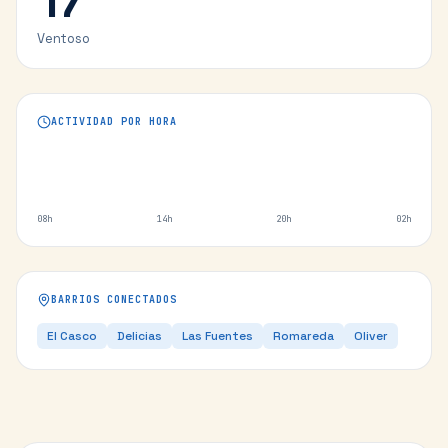
17
°
Ventoso
ACTIVIDAD POR HORA
08h
14h
20h
02h
BARRIOS CONECTADOS
El Casco
Delicias
Las Fuentes
Romareda
Oliver