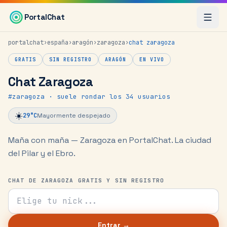
Saltar al contenido principal
PortalChat
portalchat
›
españa
›
aragón
›
zaragoza
›
chat
zaragoza
GRATIS
SIN REGISTRO
ARAGÓN
EN VIVO
Chat Zaragoza
#
zaragoza
· suele rondar los 34 usuarios
☀️
29
°C
Mayormente despejado
Maña con maña — Zaragoza en PortalChat.
La ciudad
del Pilar y el Ebro.
CHAT DE ZARAGOZA GRATIS Y SIN REGISTRO
Tu nick para el chat
Entrar →