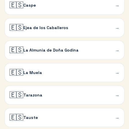
🇪🇸
→
Caspe
🇪🇸
→
Ejea de los Caballeros
🇪🇸
→
La Almunia de Doña Godina
🇪🇸
→
La Muela
🇪🇸
→
Tarazona
🇪🇸
→
Tauste