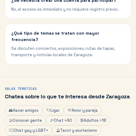
¿Se necesita crear una cuenta para participar?
No, el acceso es inmediato y no requiere registro previo.
¿Qué tipo de temas se tratan con mayor
frecuencia?
Se discuten conciertos, exposiciones, rutas de tapas,
transporte y noticias locales de Zaragoza.
SALAS TEMÁTICAS
Chatea sobre lo que te interesa desde
Zaragoza
👥
Hacer amigos
💘
Ligar
💛
Amor y pareja
🤝
Conocer gente
🎉
Chat +40
🔞
Adultos +18
🏳️‍🌈
Chat gay y LGBT+
🔮
Tarot y esoterismo