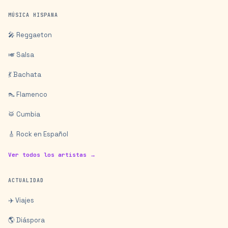
MÚSICA HISPANA
🎤 Reggaeton
🎺 Salsa
💃 Bachata
👠 Flamenco
🥁 Cumbia
🎸 Rock en Español
Ver todos los artistas →
ACTUALIDAD
✈️ Viajes
🌎 Diáspora