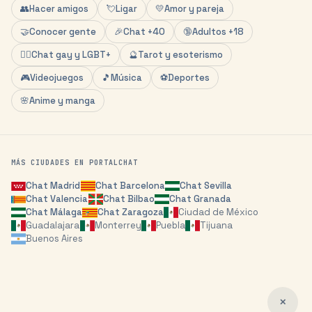
👥
Hacer amigos
💘
Ligar
💛
Amor y pareja
🤝
Conocer gente
🎉
Chat +40
🔞
Adultos +18
🏳️‍🌈
Chat gay y LGBT+
🔮
Tarot y esoterismo
🎮
Videojuegos
🎵
Música
⚽
Deportes
🌸
Anime y manga
MÁS CIUDADES EN PORTALCHAT
Chat
Madrid
Chat
Barcelona
Chat
Sevilla
Chat
Valencia
Chat
Bilbao
Chat
Granada
Chat
Málaga
Chat
Zaragoza
Ciudad de México
Guadalajara
Monterrey
Puebla
Tijuana
Buenos Aires
✕