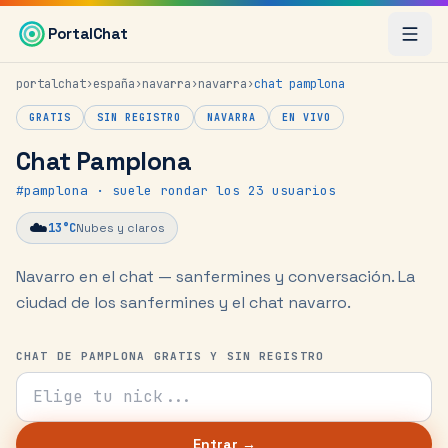
Saltar al contenido principal
PortalChat
portalchat
›
españa
›
navarra
›
navarra
›
chat
pamplona
GRATIS
SIN REGISTRO
NAVARRA
EN VIVO
Chat Pamplona
#
pamplona
· suele rondar los 23 usuarios
☁️
13
°C
Nubes y claros
Navarro en el chat — sanfermines y conversación.
La
ciudad de los sanfermines y el chat navarro.
CHAT DE PAMPLONA GRATIS Y SIN REGISTRO
Tu nick para el chat
Entrar →