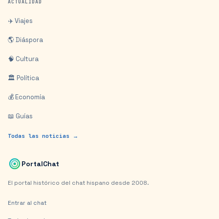
ACTUALIDAD
✈️ Viajes
🌎 Diáspora
🧠 Cultura
🏛️ Política
💰 Economía
📖 Guías
Todas las noticias →
PortalChat
El portal histórico del chat hispano desde 2008.
Entrar al chat