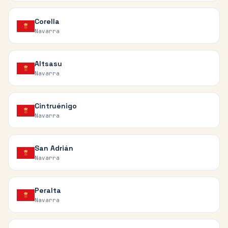
Corella
Navarra
Altsasu
Navarra
Cintruénigo
Navarra
San Adrián
Navarra
Peralta
Navarra