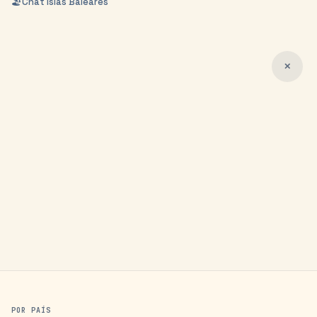
🏖️
Chat
Islas Baleares
✕
POR PAÍS