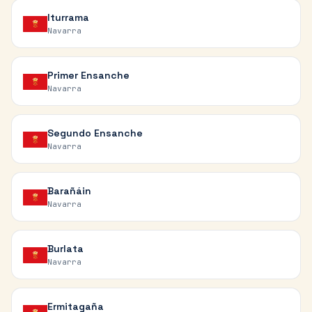
Iturrama
Navarra
Primer Ensanche
Navarra
Segundo Ensanche
Navarra
Barañáin
Navarra
Burlata
Navarra
Ermitagaña