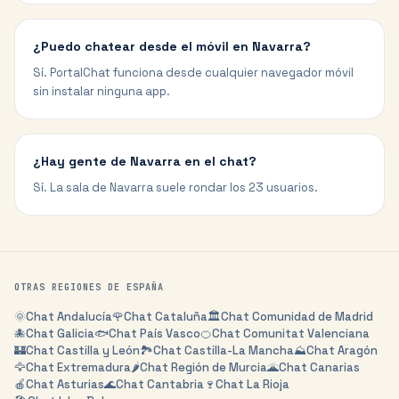
¿Puedo chatear desde el móvil en Navarra?
Sí. PortalChat funciona desde cualquier navegador móvil
sin instalar ninguna app.
¿Hay gente de Navarra en el chat?
Sí. La sala de Navarra suele rondar los 23 usuarios.
OTRAS REGIONES DE
ESPAÑA
🌞
Chat
Andalucía
🌹
Chat
Cataluña
🏛️
Chat
Comunidad de Madrid
🐙
Chat
Galicia
🐟
Chat
País Vasco
🍊
Chat
Comunitat Valenciana
🏰
Chat
Castilla y León
🏞️
Chat
Castilla-La Mancha
⛰️
Chat
Aragón
🦅
Chat
Extremadura
🌶️
Chat
Región de Murcia
🌋
Chat
Canarias
🍎
Chat
Asturias
🌊
Chat
Cantabria
🍷
Chat
La Rioja