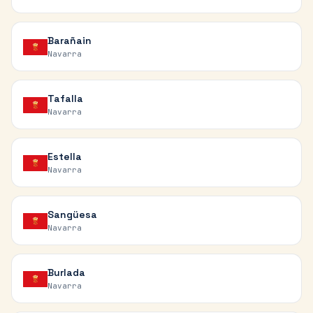
Barañain
Navarra
Tafalla
Navarra
Estella
Navarra
Sangüesa
Navarra
Burlada
Navarra