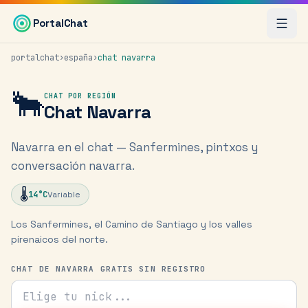
Saltar al contenido principal
PortalChat
portalchat
›
españa
›
chat
navarra
🐂
CHAT POR REGIÓN
Chat
Navarra
Navarra en el chat — Sanfermines, pintxos y
conversación navarra.
🌡️
14
°C
Variable
Los Sanfermines, el Camino de Santiago y los valles
pirenaicos del norte.
CHAT DE NAVARRA GRATIS SIN REGISTRO
Tu nick para el chat