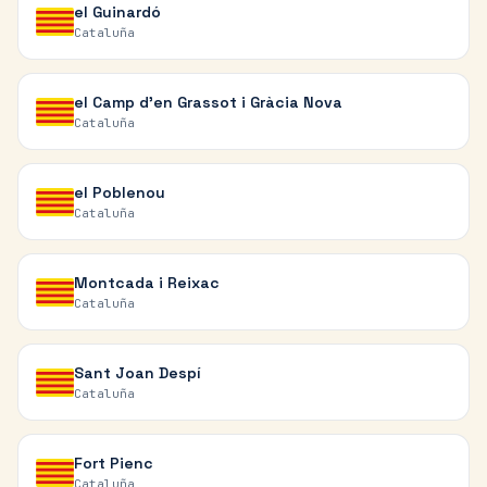
el Guinardó
Cataluña
el Camp d'en Grassot i Gràcia Nova
Cataluña
el Poblenou
Cataluña
Montcada i Reixac
Cataluña
Sant Joan Despí
Cataluña
Fort Pienc
Cataluña