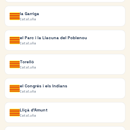
la Garriga
Cataluña
el Parc i la Llacuna del Poblenou
Cataluña
Torelló
Cataluña
el Congrés i els Indians
Cataluña
Lliçà d'Amunt
Cataluña