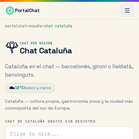
Saltar al contenido principal
PortalChat
portalchat
›
españa
›
chat
cataluña
🌹
CHAT POR REGIÓN
Chat
Cataluña
Cataluña en el chat — barcelonés, gironí o lleidatà,
benvinguts.
☁️
18
°C
Nubes y claros
Cataluña — cultura propia, gastronomía única y la ciudad más
cosmopolita del sur de Europa.
CHAT DE CATALUÑA GRATIS SIN REGISTRO
Tu nick para el chat