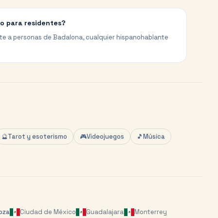
lo para residentes?
te a personas de Badalona, cualquier hispanohablante
🔮
Tarot y esoterismo
🎮
Videojuegos
🎵
Música
oza
Ciudad de México
Guadalajara
Monterrey