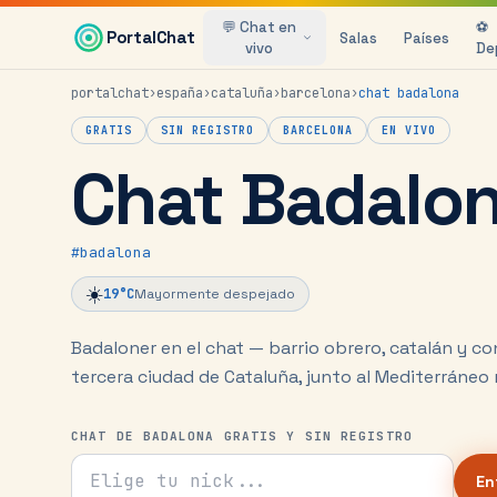
Saltar al contenido principal
💬 Chat en
⚽
PortalChat
Salas
Países
vivo
De
portalchat
›
españa
›
cataluña
›
barcelona
›
chat
badalona
GRATIS
SIN REGISTRO
BARCELONA
EN VIVO
Chat Badalo
#
badalona
☀️
19
°C
Mayormente despejado
Badaloner en el chat — barrio obrero, catalán y co
tercera ciudad de Cataluña, junto al Mediterráneo 
CHAT DE BADALONA GRATIS Y SIN REGISTRO
Tu nick para el chat
En