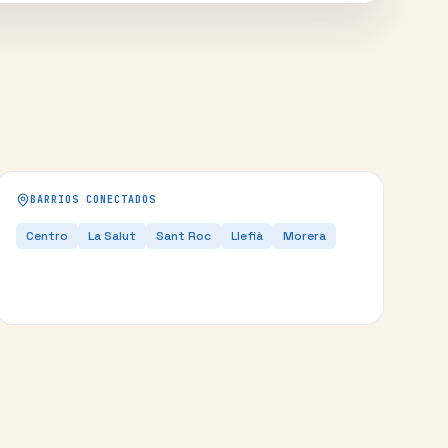
BARRIOS CONECTADOS
Centro
La Salut
Sant Roc
Llefià
Morera