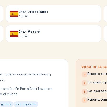
Chat
L'Hospitalet
España
Chat
Mataró
España
NORMAS DE LA SA
Respeto entr
hat para personas de
Badalona
y
1
es.
Sin spam ni 
2
ersación.
En PortalChat llevamos
Los operador
3
o el mundo.
Reporta comp
4
 gratis
sin registro