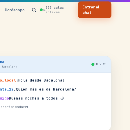
Entrar al
303
salas
Horóscopo
activas
chat
na
EN VIVO
·
Barcelona
o_local
¡Hola desde Badalona!
nte_22
¿Quién más es de Barcelona?
migo
Buenas noches a todos 🌙
 escribiendo