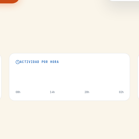
ACTIVIDAD POR HORA
08h
14h
20h
02h