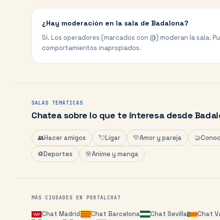
¿Hay moderación en la sala de Badalona?
Sí. Los operadores (marcados con @) moderan la sala. P
comportamientos inapropiados.
SALAS TEMÁTICAS
Chatea sobre lo que te interesa desde
Badal
👥
Hacer amigos
💘
Ligar
💛
Amor y pareja
🤝
Conoc
⚽
Deportes
🌸
Anime y manga
MÁS CIUDADES EN PORTALCHAT
Chat
Madrid
Chat
Barcelona
Chat
Sevilla
Chat
V