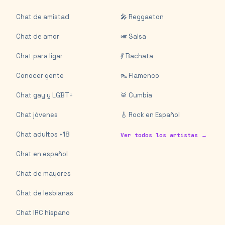
Chat de amistad
🎤 Reggaeton
Chat de amor
🎺 Salsa
Chat para ligar
💃 Bachata
Conocer gente
👠 Flamenco
Chat gay y LGBT+
🥁 Cumbia
Chat jóvenes
🎸 Rock en Español
Chat adultos +18
Ver todos los artistas →
Chat en español
Chat de mayores
Chat de lesbianas
Chat IRC hispano