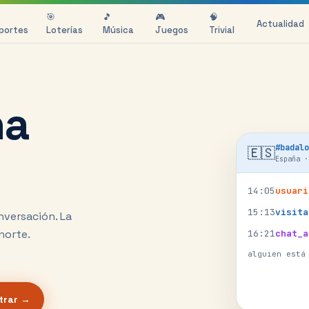
🎯
🎵
🎮
🧠
Actualidad
portes
Loterías
Música
Juegos
Trivial
na
#
badalo
🇪🇸
España
14
:
05
usuari
15
:
13
visita
nversación.
La
norte.
16
:
21
chat_a
alguien está
trar →