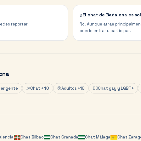
¿El chat de Badalona es so
uedes reportar
No. Aunque atrae principalmen
puede entrar y participar.
ona
er gente
🎉
Chat +40
🔞
Adultos +18
🏳️‍🌈
Chat gay y LGBT+
alencia
Chat
Bilbao
Chat
Granada
Chat
Málaga
Chat
Zarag