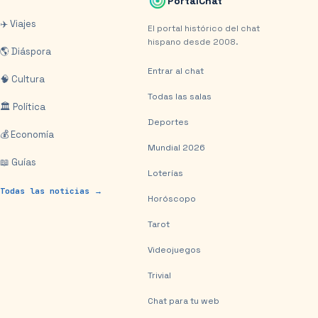
PortalChat
✈️ Viajes
El portal histórico del chat
hispano desde 2008.
🌎 Diáspora
Entrar al chat
🧠 Cultura
Todas las salas
🏛️ Política
Deportes
💰 Economía
Mundial 2026
📖 Guías
Loterías
Todas las noticias →
Horóscopo
Tarot
Videojuegos
Trivial
Chat para tu web