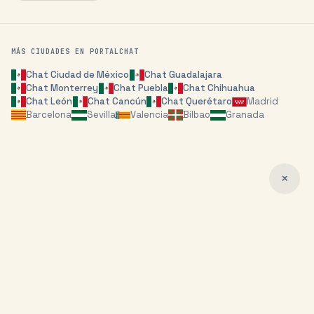
MÁS CIUDADES EN PORTALCHAT
Chat
Ciudad de México
Chat
Guadalajara
Chat
Monterrey
Chat
Puebla
Chat
Chihuahua
Chat
León
Chat
Cancún
Chat
Querétaro
Madrid
Barcelona
Sevilla
Valencia
Bilbao
Granada
✕