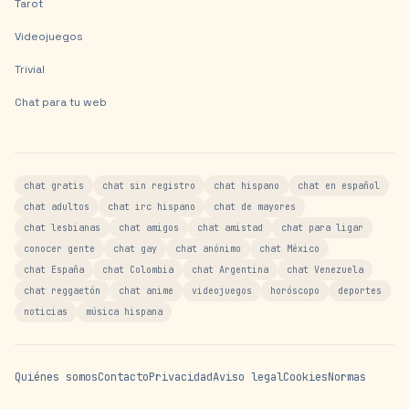
Tarot
Videojuegos
Trivial
Chat para tu web
chat gratis
chat sin registro
chat hispano
chat en español
chat adultos
chat irc hispano
chat de mayores
chat lesbianas
chat amigos
chat amistad
chat para ligar
conocer gente
chat gay
chat anónimo
chat México
chat España
chat Colombia
chat Argentina
chat Venezuela
chat reggaetón
chat anime
videojuegos
horóscopo
deportes
noticias
música hispana
Quiénes somos
Contacto
Privacidad
Aviso legal
Cookies
Normas