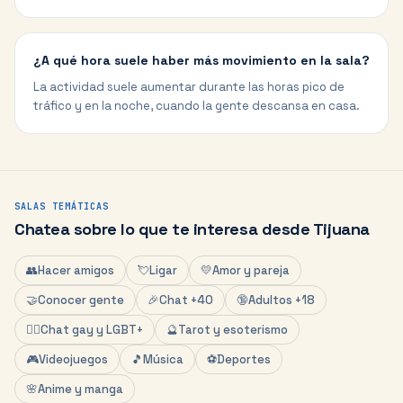
¿A qué hora suele haber más movimiento en la sala?
La actividad suele aumentar durante las horas pico de
tráfico y en la noche, cuando la gente descansa en casa.
SALAS TEMÁTICAS
Chatea sobre lo que te interesa desde
Tijuana
👥
Hacer amigos
💘
Ligar
💛
Amor y pareja
🤝
Conocer gente
🎉
Chat +40
🔞
Adultos +18
🏳️‍🌈
Chat gay y LGBT+
🔮
Tarot y esoterismo
🎮
Videojuegos
🎵
Música
⚽
Deportes
🌸
Anime y manga