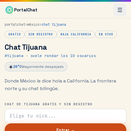
Saltar al contenido principal
PortalChat
portalchat
›
méxico
›
chat
tijuana
GRATIS
SIN REGISTRO
BAJA CALIFORNIA
EN VIVO
Chat Tijuana
#
tijuana
· suele rondar los 10 usuarios
☀️
20
°C
Mayormente despejado
Donde México le dice hola a California.
La frontera
norte y su chat bilingüe.
CHAT DE TIJUANA GRATIS Y SIN REGISTRO
Tu nick para el chat
Entrar →