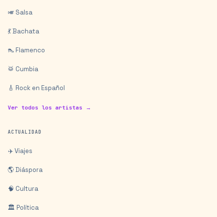
🎺 Salsa
💃 Bachata
👠 Flamenco
🥁 Cumbia
🎸 Rock en Español
Ver todos los artistas →
ACTUALIDAD
✈️ Viajes
🌎 Diáspora
🧠 Cultura
🏛️ Política