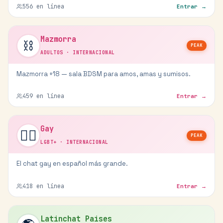
556
en línea
Entrar →
Mazmorra
⛓️
PEAK
ADULTOS
·
INTERNACIONAL
Mazmorra +18 — sala BDSM para amos, amas y sumisos.
459
en línea
Entrar →
Gay
🏳️‍🌈
PEAK
LGBT+
·
INTERNACIONAL
El chat gay en español más grande.
418
en línea
Entrar →
Latinchat Paises