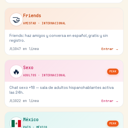
Friends
🤝
AMISTAD
·
INTERNACIONAL
Friends: haz amigos y conversa en español, gratis y sin
registro.
1047
en línea
Entrar →
Sexo
🔥
PEAK
ADULTOS
·
INTERNACIONAL
Chat sexo +18 — sala de adultos hispanohablantes activa
las 24h.
1022
en línea
Entrar →
México
PEAK
PAÍS
·
MÉXICO