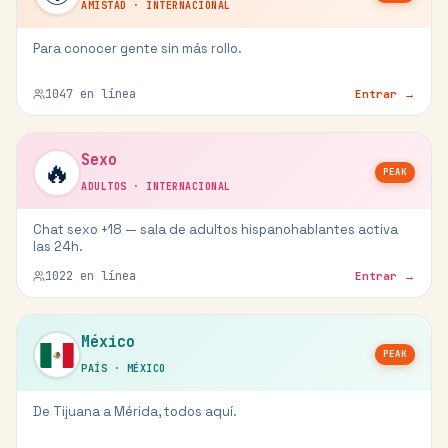
AMISTAD
·
INTERNACIONAL
Para conocer gente sin más rollo.
1047
en línea
Entrar →
Sexo
🔥
PEAK
ADULTOS
·
INTERNACIONAL
Chat sexo +18 — sala de adultos hispanohablantes activa
las 24h.
1022
en línea
Entrar →
México
PEAK
PAÍS
·
MÉXICO
De Tijuana a Mérida, todos aquí.