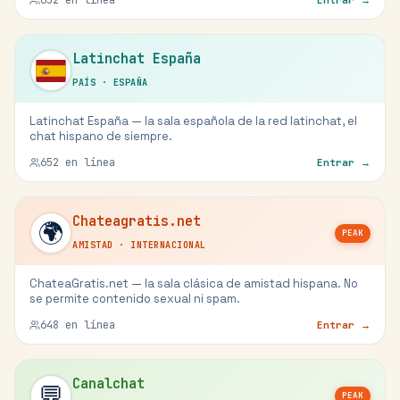
652
en línea
Entrar →
Latinchat España
PAÍS
·
ESPAÑA
Latinchat España — la sala española de la red latinchat, el
chat hispano de siempre.
652
en línea
Entrar →
Chateagratis.net
🌍
PEAK
AMISTAD
·
INTERNACIONAL
ChateaGratis.net — la sala clásica de amistad hispana. No
se permite contenido sexual ni spam.
648
en línea
Entrar →
Canalchat
💬
PEAK