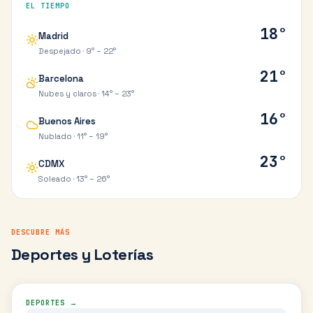
EL TIEMPO
18
°
Madrid
Despejado
·
9
° –
22
°
21
°
Barcelona
Nubes y claros
·
14
° –
23
°
16
°
Buenos Aires
Nublado
·
11
° –
19
°
23
°
CDMX
Soleado
·
13
° –
26
°
DESCUBRE MÁS
Deportes y Loterías
DEPORTES →