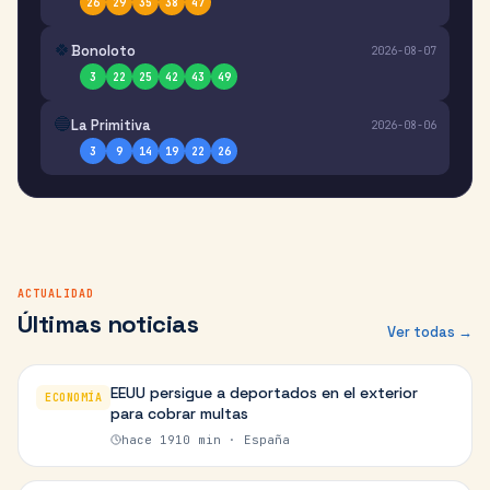
26
29
35
38
47
🍀
Bonoloto
2026-08-07
3
22
25
42
43
49
🔵
La Primitiva
2026-08-06
3
9
14
19
22
26
ACTUALIDAD
Últimas noticias
Ver todas →
EEUU persigue a deportados en el exterior
ECONOMÍA
para cobrar multas
hace
1910
min ·
España