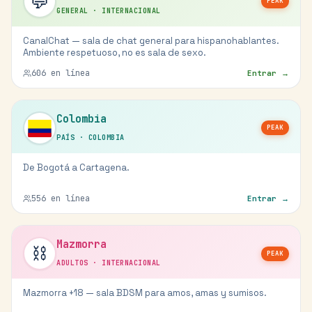
💬
PEAK
GENERAL
·
INTERNACIONAL
CanalChat — sala de chat general para hispanohablantes.
Ambiente respetuoso, no es sala de sexo.
606
en línea
Entrar →
Colombia
PEAK
PAÍS
·
COLOMBIA
De Bogotá a Cartagena.
556
en línea
Entrar →
Mazmorra
⛓️
PEAK
ADULTOS
·
INTERNACIONAL
Mazmorra +18 — sala BDSM para amos, amas y sumisos.