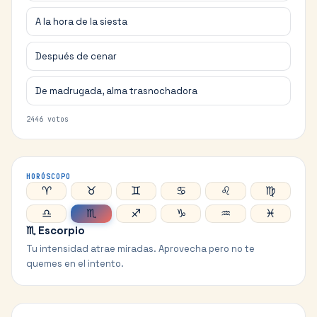
A la hora de la siesta
Después de cenar
De madrugada, alma trasnochadora
2446
votos
HORÓSCOPO
♈
♉
♊
♋
♌
♍
♎
♏
♐
♑
♒
♓
♏
Escorpio
Tu intensidad atrae miradas. Aprovecha pero no te
quemes en el intento.