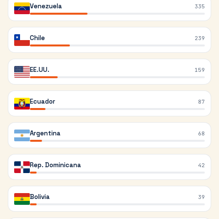
Venezuela
335
Chile
239
EE.UU.
159
Ecuador
87
Argentina
68
Rep. Dominicana
42
Bolivia
39