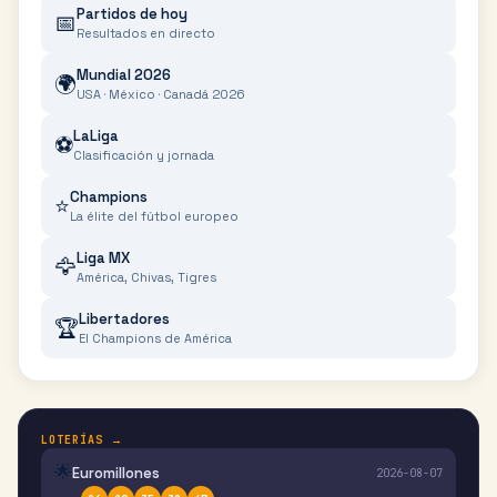
Partidos de hoy
📅
Resultados en directo
Mundial 2026
🌍
USA · México · Canadá 2026
LaLiga
⚽
Clasificación y jornada
Champions
⭐
La élite del fútbol europeo
Liga MX
🦅
América, Chivas, Tigres
Libertadores
🏆
El Champions de América
LOTERÍAS →
🌟
Euromillones
2026-08-07