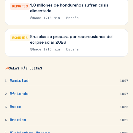
1,8 millones de hondureños sufren crisis
DEPORTES
alimentaria
hace
1910
min ·
España
Bruselas se prepara por repercusiones del
ECONOMÍA
eclipse solar 2026
hace
1910
min ·
España
SALAS MÁS LLENAS
#amistad
1
1047
#friends
2
1047
#sexo
3
1022
#mexico
4
1021
#latinchat-Mexico
5
1021