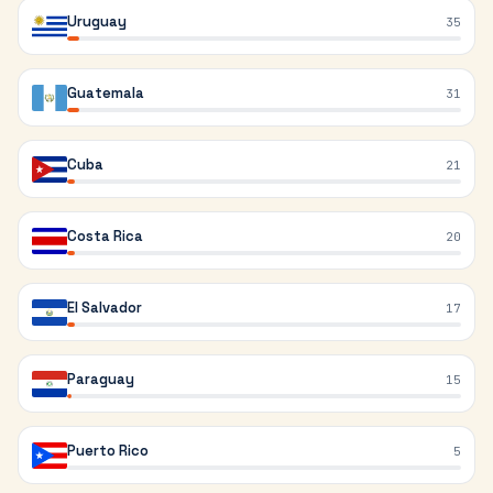
Uruguay
35
Guatemala
31
Cuba
21
Costa Rica
20
El Salvador
17
Paraguay
15
Puerto Rico
5