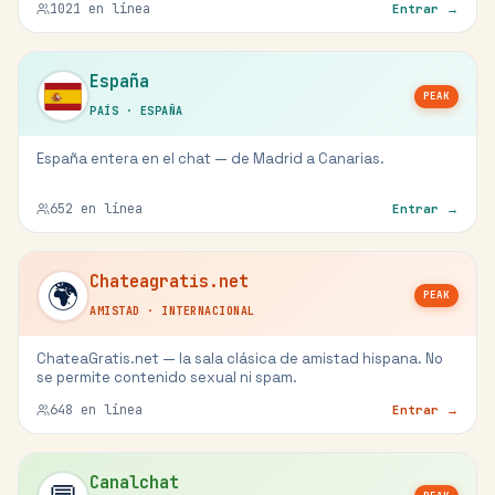
1021
en línea
Entrar →
España
PEAK
PAÍS
·
ESPAÑA
España entera en el chat — de Madrid a Canarias.
652
en línea
Entrar →
Chateagratis.net
🌍
PEAK
AMISTAD
·
INTERNACIONAL
ChateaGratis.net — la sala clásica de amistad hispana. No
se permite contenido sexual ni spam.
648
en línea
Entrar →
Canalchat