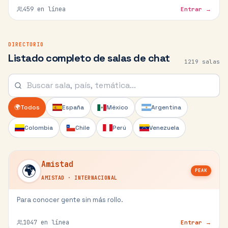
459
en línea
Entrar →
DIRECTORIO
Listado completo de salas de chat
1219
salas
🌍
Todos
España
México
Argentina
Colombia
Chile
Perú
Venezuela
Amistad
🌍
PEAK
AMISTAD
·
INTERNACIONAL
Para conocer gente sin más rollo.
1047
en línea
Entrar →