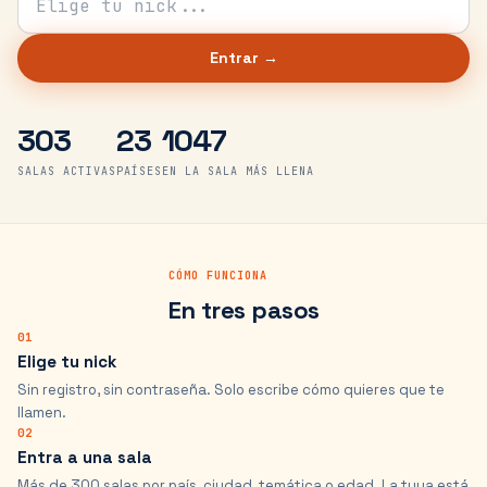
Entrar →
303
23
1047
SALAS ACTIVAS
PAÍSES
EN LA SALA MÁS LLENA
CÓMO FUNCIONA
En tres pasos
01
Elige tu nick
Sin registro, sin contraseña. Solo escribe cómo quieres que te
llamen.
02
Entra a una sala
Más de 300 salas por país, ciudad, temática o edad. La tuya está