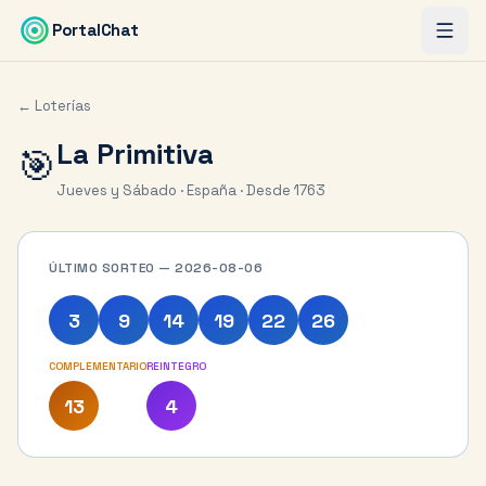
Saltar al contenido principal
PortalChat
← Loterías
La Primitiva
🎯
Jueves y Sábado · España · Desde 1763
ÚLTIMO SORTEO — 2026-08-06
3
9
14
19
22
26
COMPLEMENTARIO
REINTEGRO
13
4