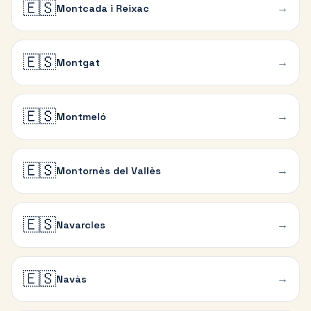
🇪🇸
→
Montcada i Reixac
🇪🇸
→
Montgat
🇪🇸
→
Montmeló
🇪🇸
→
Montornès del Vallès
🇪🇸
→
Navarcles
🇪🇸
→
Navàs