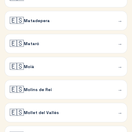
🇪🇸
→
Matadepera
🇪🇸
→
Mataró
🇪🇸
→
Moià
🇪🇸
→
Molins de Rei
🇪🇸
→
Mollet del Vallès