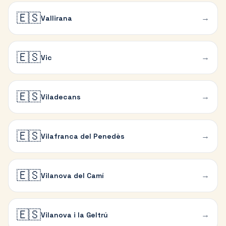
🇪🇸
→
Vallirana
🇪🇸
→
Vic
🇪🇸
→
Viladecans
🇪🇸
→
Vilafranca del Penedès
🇪🇸
→
Vilanova del Camí
🇪🇸
→
Vilanova i la Geltrú