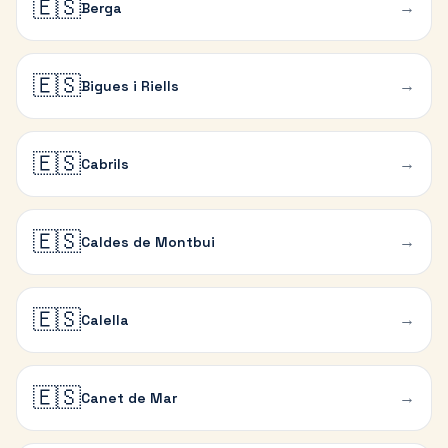
🇪🇸
→
Berga
🇪🇸
→
Bigues i Riells
🇪🇸
→
Cabrils
🇪🇸
→
Caldes de Montbui
🇪🇸
→
Calella
🇪🇸
→
Canet de Mar