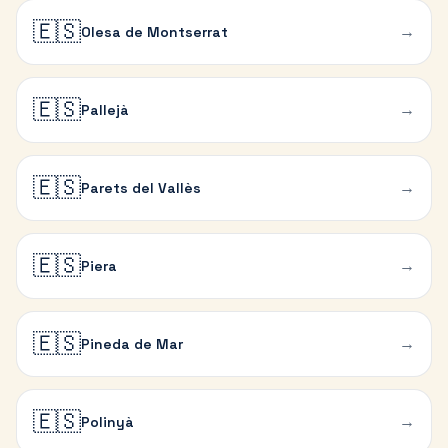
🇪🇸
→
Olesa de Montserrat
🇪🇸
→
Pallejà
🇪🇸
→
Parets del Vallès
🇪🇸
→
Piera
🇪🇸
→
Pineda de Mar
🇪🇸
→
Polinyà