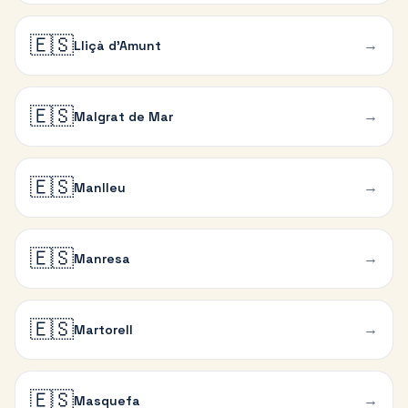
🇪🇸
→
Lliçà d'Amunt
🇪🇸
→
Malgrat de Mar
🇪🇸
→
Manlleu
🇪🇸
→
Manresa
🇪🇸
→
Martorell
🇪🇸
→
Masquefa