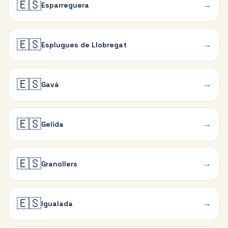
🇪🇸
→
Esparreguera
🇪🇸
→
Esplugues de Llobregat
🇪🇸
→
Gavà
🇪🇸
→
Gelida
🇪🇸
→
Granollers
🇪🇸
→
Igualada