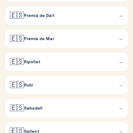
🇪🇸
→
Premià de Dalt
🇪🇸
→
Premià de Mar
🇪🇸
→
Ripollet
🇪🇸
→
Rubí
🇪🇸
→
Sabadell
🇪🇸
→
Sallent