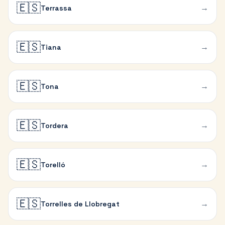
🇪🇸
→
Terrassa
🇪🇸
→
Tiana
🇪🇸
→
Tona
🇪🇸
→
Tordera
🇪🇸
→
Torelló
🇪🇸
→
Torrelles de Llobregat