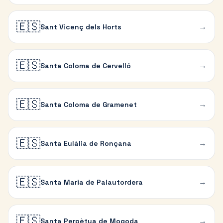
🇪🇸
→
Sant Vicenç dels Horts
🇪🇸
→
Santa Coloma de Cervelló
🇪🇸
→
Santa Coloma de Gramenet
🇪🇸
→
Santa Eulàlia de Ronçana
🇪🇸
→
Santa Maria de Palautordera
🇪🇸
→
Santa Perpètua de Mogoda