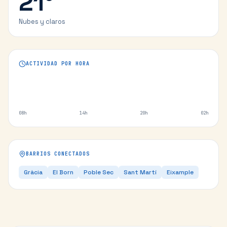
21
°
Nubes y claros
ACTIVIDAD POR HORA
08h
14h
20h
02h
BARRIOS CONECTADOS
Gràcia
El Born
Poble Sec
Sant Martí
Eixample