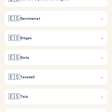
🇪🇸
→
Sentmenat
🇪🇸
→
Sitges
🇪🇸
→
Súria
🇪🇸
→
Taradell
🇪🇸
→
Teià