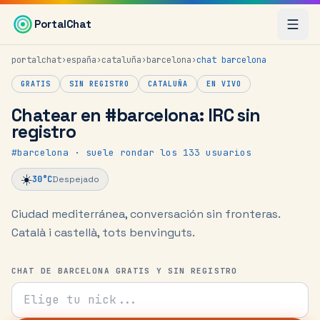
Saltar al contenido principal
PortalChat
portalchat
›
españa
›
cataluña
›
barcelona
›
chat
barcelona
GRATIS
SIN REGISTRO
CATALUÑA
EN VIVO
Chatear en #barcelona: IRC sin
registro
#
barcelona
· suele rondar los 133 usuarios
☀️
30
°C
Despejado
Ciudad mediterránea, conversación sin fronteras.
Català i castellà, tots benvinguts.
CHAT DE BARCELONA GRATIS Y SIN REGISTRO
Tu nick para el chat