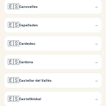
🇪🇸
→
Canovelles
🇪🇸
→
Capellades
🇪🇸
→
Cardedeu
🇪🇸
→
Cardona
🇪🇸
→
Castellar del Vallès
🇪🇸
→
Castellbisbal