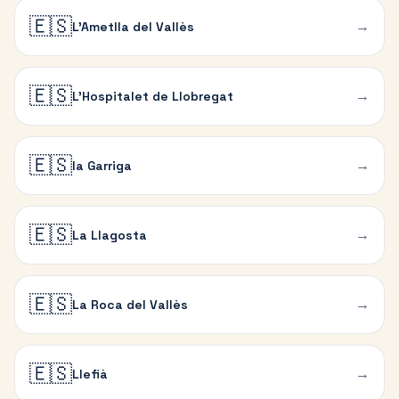
🇪🇸
→
L'Ametlla del Vallès
🇪🇸
→
L'Hospitalet de Llobregat
🇪🇸
→
la Garriga
🇪🇸
→
La Llagosta
🇪🇸
→
La Roca del Vallès
🇪🇸
→
Llefià