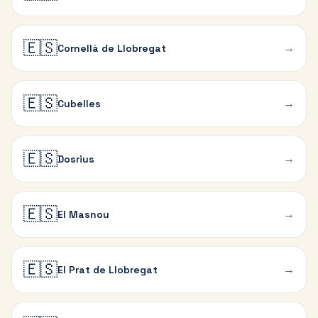
🇪🇸
→
Cornellà de Llobregat
🇪🇸
→
Cubelles
🇪🇸
→
Dosrius
🇪🇸
→
El Masnou
🇪🇸
→
El Prat de Llobregat