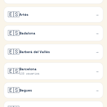
🇪🇸
→
Artés
🇪🇸
→
Badalona
🇪🇸
→
Barberà del Vallès
Barcelona
🇪🇸
→
133 usuarios
🇪🇸
→
Begues