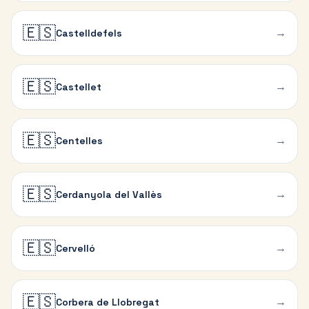
🇪🇸
→
Castelldefels
🇪🇸
→
Castellet
🇪🇸
→
Centelles
🇪🇸
→
Cerdanyola del Vallès
🇪🇸
→
Cervelló
🇪🇸
→
Corbera de Llobregat