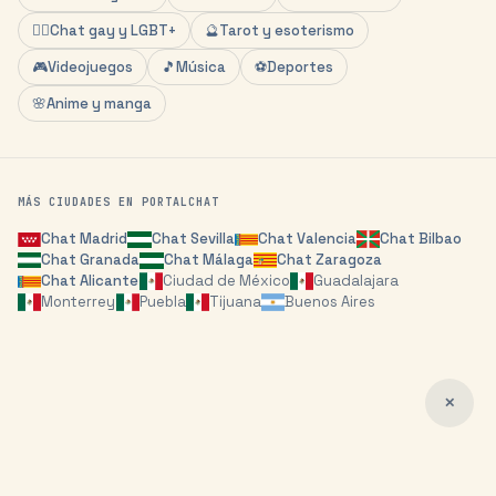
🏳️‍🌈
Chat gay y LGBT+
🔮
Tarot y esoterismo
🎮
Videojuegos
🎵
Música
⚽
Deportes
🌸
Anime y manga
MÁS CIUDADES EN PORTALCHAT
Chat
Madrid
Chat
Sevilla
Chat
Valencia
Chat
Bilbao
Chat
Granada
Chat
Málaga
Chat
Zaragoza
Chat
Alicante
Ciudad de México
Guadalajara
Monterrey
Puebla
Tijuana
Buenos Aires
✕