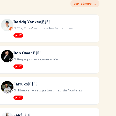
Ver género →
🇵🇷
Daddy Yankee
El "Big Boss" — uno de los fundadores
3
▶ YT
🇵🇷
Don Omar
El Rey — primera generación
6
▶ YT
🇵🇷
Farruko
El Hitmaker — reggaeton y trap sin fronteras
9
▶ YT
🇨🇴
Feid