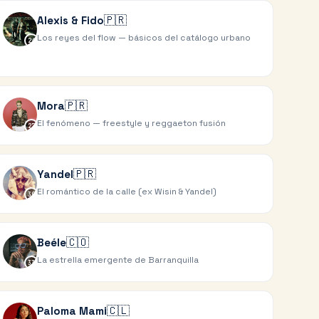
🇵🇷
Alexis & Fido
Los reyes del flow — básicos del catálogo urbano
24
🇵🇷
Mora
El fenómeno — freestyle y reggaeton fusión
27
🇵🇷
Yandel
El romántico de la calle (ex Wisin & Yandel)
30
🇨🇴
Beéle
La estrella emergente de Barranquilla
33
🇨🇱
Paloma Mami