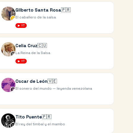
🇵🇷
Gilberto Santa Rosa
El caballero de la salsa
3
▶ YT
🇨🇺
Celia Cruz
La Reina de la Salsa
6
▶ YT
🇻🇪
Oscar de León
El sonero del mundo — leyenda venezolana
9
🇵🇷
Tito Puente
El rey del timbal y el mambo
12