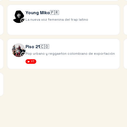
🇵🇷
Young Miko
La nueva voz femenina del trap latino
62
🇨🇴
Piso 21
Pop urbano y reggaeton colombiano de exportación
65
▶ YT