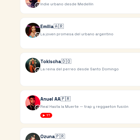
Indie urbano desde Medellín
34
🇦🇷
Emilia
La joven promesa del urbano argentino
37
🇩🇴
Tokischa
La reina del perreo desde Santo Domingo
40
🇵🇷
Anuel AA
Real Hasta la Muerte — trap y reggaeton fusión
43
▶ YT
🇵🇷
Ozuna