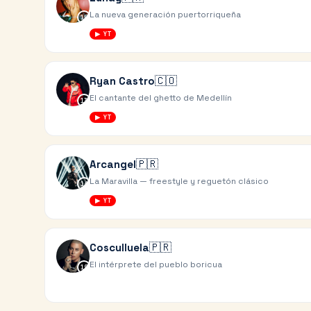
La nueva generación puertorriqueña
10
▶ YT
🇨🇴
Ryan Castro
El cantante del ghetto de Medellín
13
▶ YT
🇵🇷
Arcangel
La Maravilla — freestyle y reguetón clásico
16
▶ YT
🇵🇷
Cosculluela
El intérprete del pueblo boricua
19