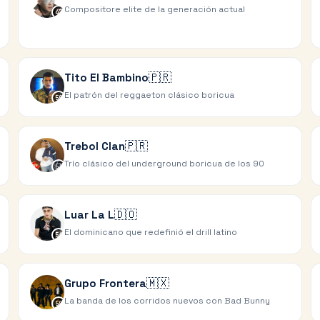
Compositore elite de la generación actual
47
🇵🇷
Tito El Bambino
El patrón del reggaeton clásico boricua
50
🇵🇷
Trebol Clan
Trío clásico del underground boricua de los 90
53
🇩🇴
Luar La L
El dominicano que redefinió el drill latino
56
🇲🇽
Grupo Frontera
La banda de los corridos nuevos con Bad Bunny
59