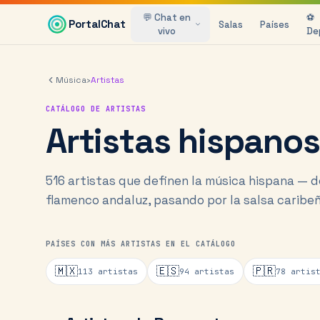
Saltar al contenido principal
💬 Chat en
⚽
PortalChat
Salas
Países
vivo
De
Música
›
Artistas
CATÁLOGO DE ARTISTAS
Artistas hispanos
516
artistas que definen la música hispana — d
flamenco andaluz, pasando por la salsa caribeñ
PAÍSES CON MÁS ARTISTAS EN EL CATÁLOGO
🇲🇽
🇪🇸
🇵🇷
113
artistas
94
artistas
78
artist