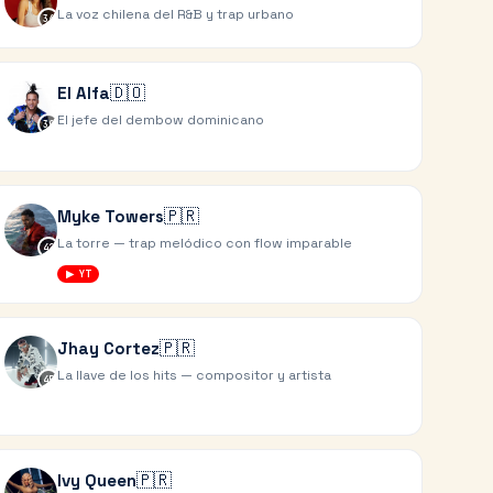
La voz chilena del R&B y trap urbano
36
🇩🇴
El Alfa
El jefe del dembow dominicano
39
🇵🇷
Myke Towers
La torre — trap melódico con flow imparable
42
▶ YT
🇵🇷
Jhay Cortez
La llave de los hits — compositor y artista
45
🇵🇷
Ivy Queen