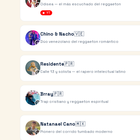
Odisea — el más escuchado del reggaeton
46
▶ YT
🇻🇪
Chino & Nacho
Dúo venezolano del reggaeton romántico
49
🇵🇷
Residente
Calle 13 y solista — el rapero intelectual latino
52
🇵🇷
Brray
Trap cristiano y reggaeton espiritual
55
🇲🇽
Natanael Cano
Pionero del corrido tumbado moderno
58