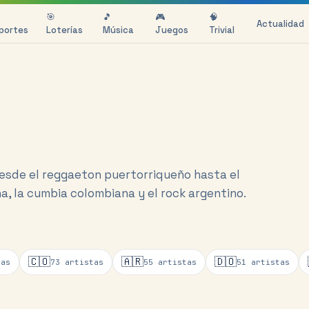
🎯
🎵
🎮
🧠
Actualidad
portes
Loterías
Música
Juegos
Trivial
esde el reggaeton puertorriqueño hasta el
a, la cumbia colombiana y el rock argentino.
🇨🇴
🇦🇷
🇩🇴
as
73
artistas
55
artistas
51
artistas