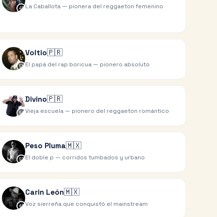
La Caballota — pionera del reggaeton femenino
48
🇵🇷
Voltio
El papá del rap boricua — pionero absoluto
51
🇵🇷
Divino
Vieja escuela — pionero del reggaeton romántico
54
🇲🇽
Peso Pluma
El doble p — corridos tumbados y urbano
57
🇲🇽
Carin León
Voz sierreña que conquistó el mainstream
60