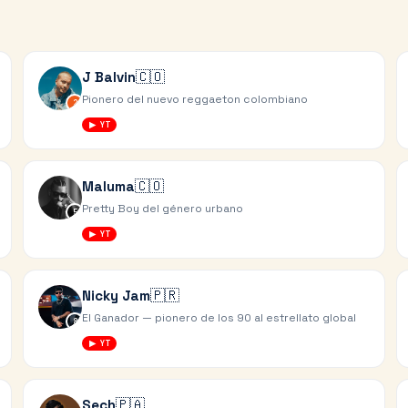
🇨🇴
J Balvin
Pionero del nuevo reggaeton colombiano
2
▶ YT
🇨🇴
Maluma
Pretty Boy del género urbano
5
▶ YT
🇵🇷
Nicky Jam
El Ganador — pionero de los 90 al estrellato global
8
▶ YT
🇵🇦
Sech