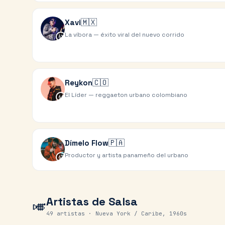
🇲🇽
Xavi
La víbora — éxito viral del nuevo corrido
61
🇨🇴
Reykon
El Líder — reggaeton urbano colombiano
64
🇵🇦
Dímelo Flow
Productor y artista panameño del urbano
67
Artistas de
Salsa
🎺
49
artistas ·
Nueva York / Caribe, 1960s