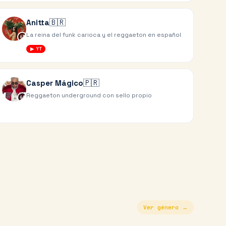
🇧🇷
Anitta
La reina del funk carioca y el reggaeton en español
63
▶ YT
🇵🇷
Casper Mágico
Reggaeton underground con sello propio
66
Ver género →