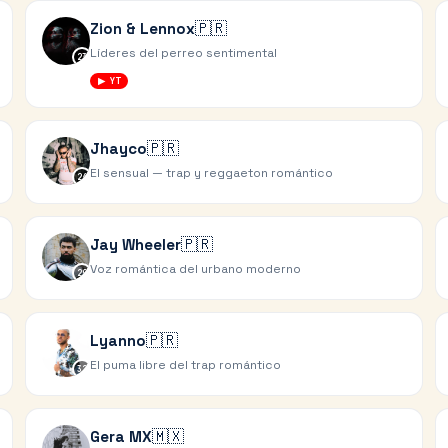
🇵🇷
Zion & Lennox
Líderes del perreo sentimental
23
▶ YT
🇵🇷
Jhayco
El sensual — trap y reggaeton romántico
26
🇵🇷
Jay Wheeler
Voz romántica del urbano moderno
29
🇵🇷
Lyanno
El puma libre del trap romántico
32
🇲🇽
Gera MX