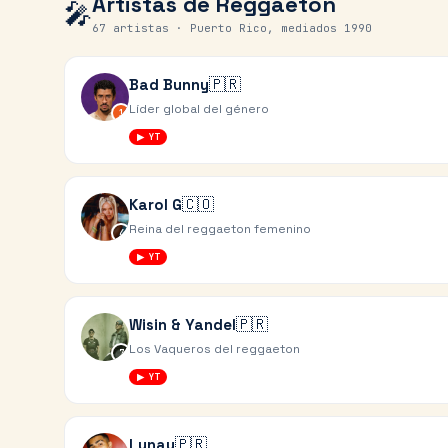
Artistas de
Reggaeton
🎤
67
artistas ·
Puerto Rico, mediados 1990
🇵🇷
Bad Bunny
Líder global del género
1
▶ YT
🇨🇴
Karol G
Reina del reggaeton femenino
4
▶ YT
🇵🇷
Wisin & Yandel
Los Vaqueros del reggaeton
7
▶ YT
🇵🇷
Lunay