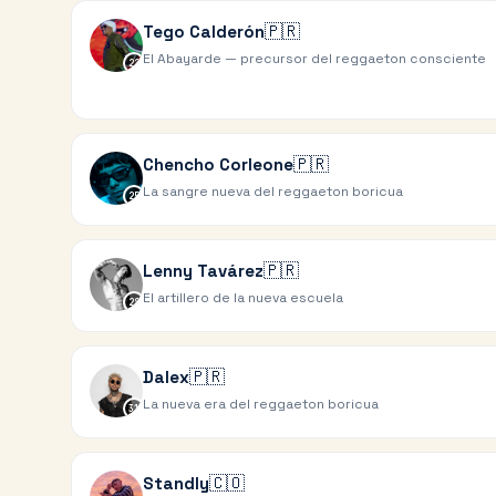
🇵🇷
Tego Calderón
El Abayarde — precursor del reggaeton consciente
22
🇵🇷
Chencho Corleone
La sangre nueva del reggaeton boricua
25
🇵🇷
Lenny Tavárez
El artillero de la nueva escuela
28
🇵🇷
Dalex
La nueva era del reggaeton boricua
31
🇨🇴
Standly