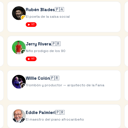
🇵🇦
Rubén Blades
El poeta de la salsa social
2
▶ YT
🇵🇷
Jerry Rivera
Niño prodigio de los 90
5
▶ YT
🇵🇷
Willie Colón
Trombón y productor — arquitecto de la Fania
8
🇵🇷
Eddie Palmieri
El maestro del piano afrocaribeño
11