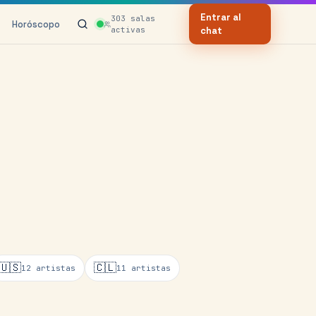
Entrar al
303
salas
Horóscopo
activas
chat
🇺🇸
🇨🇱
12
artistas
11
artistas