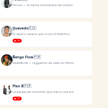
Ferxxo — la marea colombiana del urbano
12
🇪🇸
Quevedo
El rapero canario que cruzó el Atlántico
15
▶ YT
🇵🇷
Ñengo Flow
RealG4Life — reggaeton de calle sin filtros
18
🇵🇷
Plan B
La pareja del momento que marcó una era
21
▶ YT