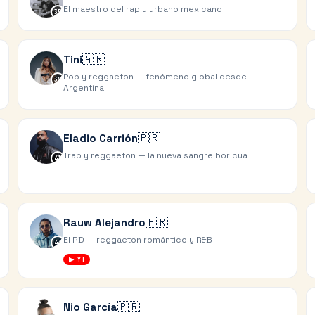
El maestro del rap y urbano mexicano
35
🇦🇷
Tini
Pop y reggaeton — fenómeno global desde
38
Argentina
🇵🇷
Eladio Carrión
Trap y reggaeton — la nueva sangre boricua
41
🇵🇷
Rauw Alejandro
El RD — reggaeton romántico y R&B
44
▶ YT
🇵🇷
Nio García