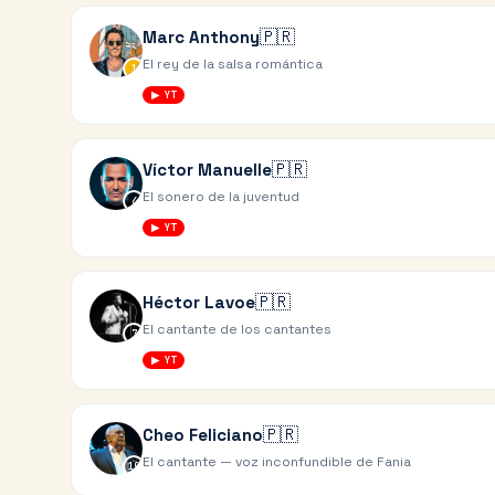
🇵🇷
Marc Anthony
El rey de la salsa romántica
1
▶ YT
🇵🇷
Víctor Manuelle
El sonero de la juventud
4
▶ YT
🇵🇷
Héctor Lavoe
El cantante de los cantantes
7
▶ YT
🇵🇷
Cheo Feliciano
El cantante — voz inconfundible de Fania
10