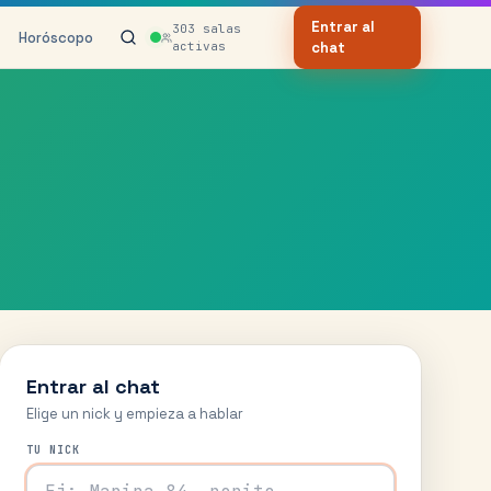
Entrar al
303
salas
Horóscopo
activas
chat
Entrar al chat
Elige un nick y empieza a hablar
TU NICK