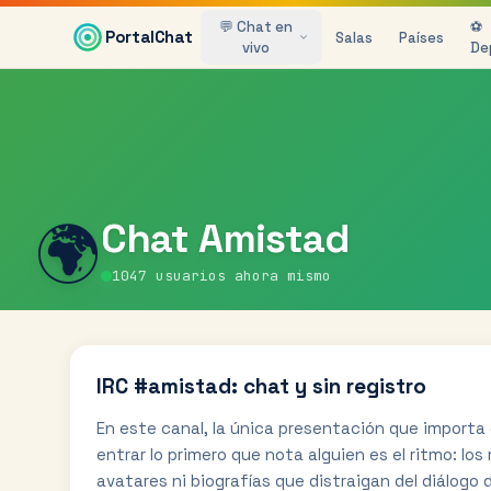
Saltar al contenido principal
💬 Chat en
⚽
PortalChat
Salas
Países
vivo
De
🌍
Chat
Amistad
1047
usuarios ahora mismo
IRC #amistad: chat y sin registro
En este canal, la única presentación que importa e
entrar lo primero que nota alguien es el ritmo: lo
avatares ni biografías que distraigan del diálogo d