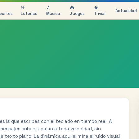
🎯
🎵
🎮
🧠
Actualidad
portes
Loterías
Música
Juegos
Trivial
s la que escribes con el teclado en tiempo real. Al
s mensajes suben y bajan a toda velocidad, sin
e texto plano. La dinámica aquí elimina el ruido visual