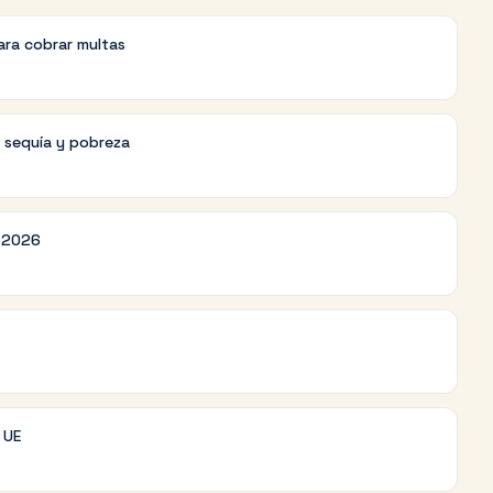
ara cobrar multas
r sequía y pobreza
r 2026
a UE