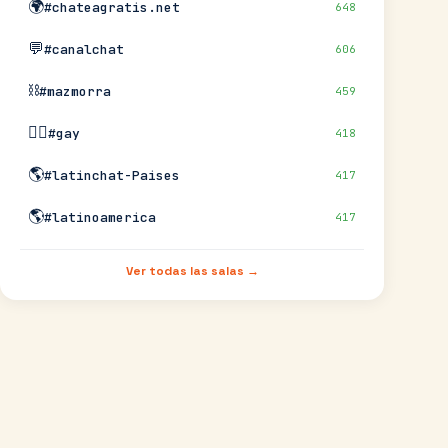
🌍
#chateagratis.net
648
💬
#canalchat
606
⛓️
#mazmorra
459
🏳️‍🌈
#gay
418
🌎
#latinchat-Paises
417
🌎
#latinoamerica
417
Ver todas las salas →