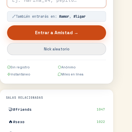
🔗
También entrarás en:
#
amor
,
#
ligar
Entrar a
Amistad
→
Nick aleatorio
Sin registro
Anónimo
Instantáneo
Miles en línea
SALAS RELACIONADAS
🤝
#friends
1047
🔥
#sexo
1022