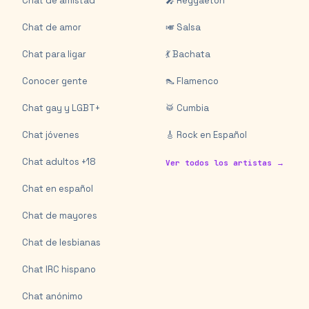
Chat de amistad
🎤 Reggaeton
Chat de amor
🎺 Salsa
Chat para ligar
💃 Bachata
Conocer gente
👠 Flamenco
Chat gay y LGBT+
🥁 Cumbia
Chat jóvenes
🎸 Rock en Español
Chat adultos +18
Ver todos los artistas →
Chat en español
Chat de mayores
Chat de lesbianas
Chat IRC hispano
Chat anónimo