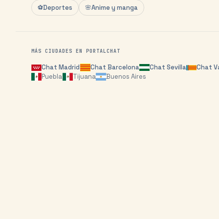
⚽
Deportes
🌸
Anime y manga
MÁS CIUDADES EN PORTALCHAT
Chat
Madrid
Chat
Barcelona
Chat
Sevilla
Chat
V
Puebla
Tijuana
Buenos Aires