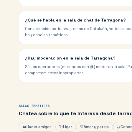
¿Qué se habla en la sala de chat de Tarragona?
Conversación cotidiana, temas de Cataluña, noticias loca
hay canales temáticos.
¿Hay moderación en la sala de Tarragona?
Sí. Los operadores (marcados con @) moderan la sala. P
comportamientos inapropiados.
SALAS TEMÁTICAS
Chatea sobre lo que te interesa desde
Tarra
👥
Hacer amigos
💘
Ligar
💛
Amor y pareja
🤝
Conoc