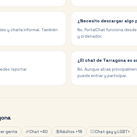
¿Necesito descargar algo 
les y charla informal. También
No. PortalChat funciona desde 
y ordenador.
¿El chat de Tarragona es s
uedes reportar
No. Aunque atrae principalmen
puede entrar y participar.
gona
er gente
🎉
Chat +40
🔞
Adultos +18
🏳️‍🌈
Chat gay y LGBT+