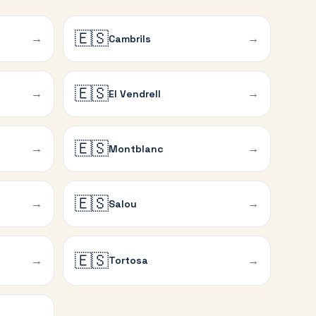
🇪🇸
→
→
Cambrils
🇪🇸
→
→
El Vendrell
🇪🇸
→
→
Montblanc
🇪🇸
→
→
Salou
🇪🇸
→
→
Tortosa