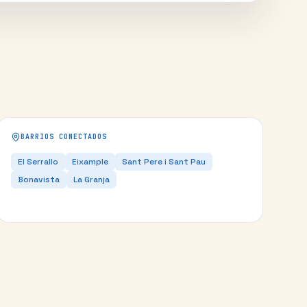
BARRIOS CONECTADOS
El Serrallo
Eixample
Sant Pere i Sant Pau
Bonavista
La Granja