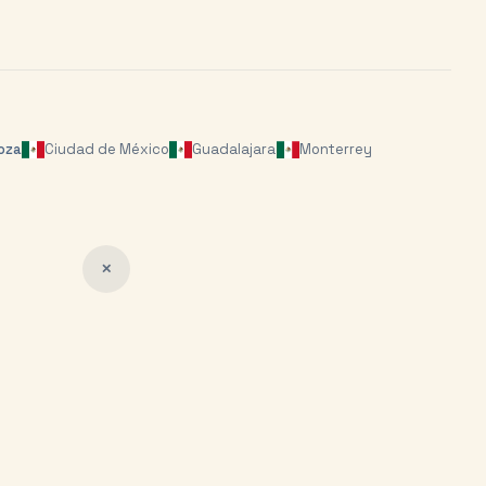
oza
Ciudad de México
Guadalajara
Monterrey
✕