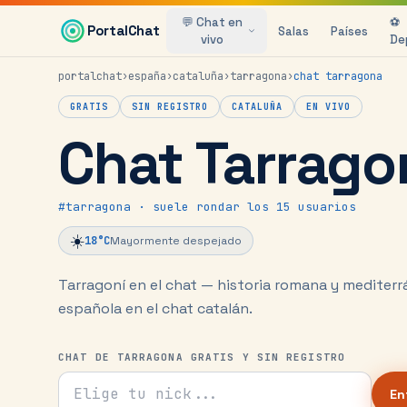
Saltar al contenido principal
💬 Chat en
⚽
PortalChat
Salas
Países
vivo
De
portalchat
›
españa
›
cataluña
›
tarragona
›
chat
tarragona
GRATIS
SIN REGISTRO
CATALUÑA
EN VIVO
Chat Tarrago
#
tarragona
· suele rondar los 15 usuarios
☀️
18
°C
Mayormente despejado
Tarragoní en el chat — historia romana y mediterr
española en el chat catalán.
CHAT DE TARRAGONA GRATIS Y SIN REGISTRO
Tu nick para el chat
En