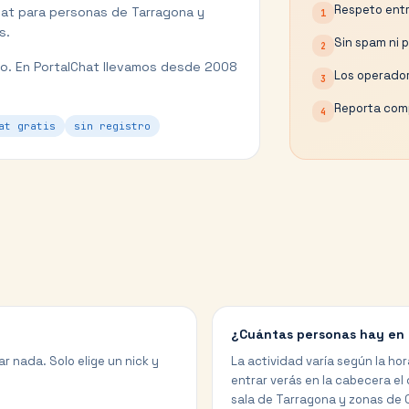
Respeto entr
hat para personas de
Tarragona
y
1
s.
Sin spam ni 
2
o.
En PortalChat llevamos desde 2008
Los operador
3
Reporta comp
4
at gratis
sin registro
¿Cuántas personas hay en 
r nada. Solo elige un nick y
La actividad varía según la hor
entrar verás en la cabecera el
sala de Tarragona y zonas de 