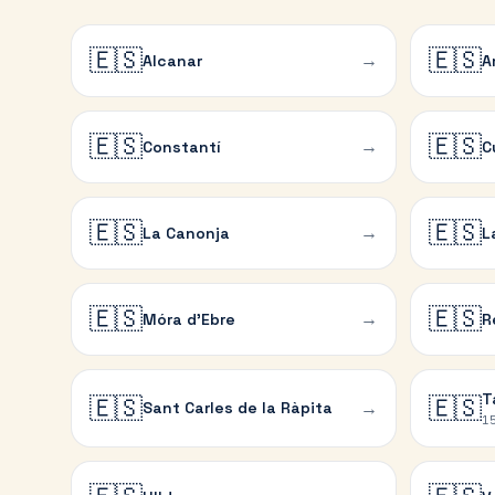
🇪🇸
🇪🇸
→
Alcanar
A
🇪🇸
🇪🇸
→
Constantí
C
🇪🇸
🇪🇸
→
La Canonja
L
🇪🇸
🇪🇸
→
Móra d'Ebre
R
T
🇪🇸
🇪🇸
→
Sant Carles de la Ràpita
1