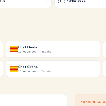
🇪🇸
→
alls
Vila-seca
Chat
Lleida
11 usuarios ·
España
Chat
Girona
13 usuarios ·
España
NORMAS DE LA SA