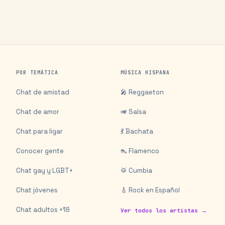
POR TEMÁTICA
MÚSICA HISPANA
Chat de amistad
🎤 Reggaeton
Chat de amor
🎺 Salsa
Chat para ligar
💃 Bachata
Conocer gente
👠 Flamenco
Chat gay y LGBT+
🥁 Cumbia
Chat jóvenes
🎸 Rock en Español
Chat adultos +18
Ver todos los artistas →