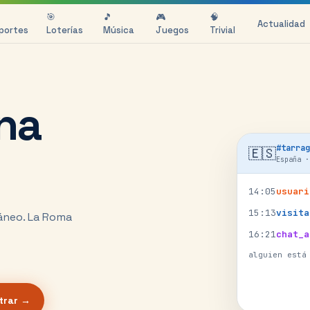
🎯
🎵
🎮
🧠
Actualidad
portes
Loterías
Música
Juegos
Trivial
na
#
tarrag
🇪🇸
España
14
:
05
usuari
15
:
13
visita
áneo.
La Roma
16
:
21
chat_a
alguien está
trar →