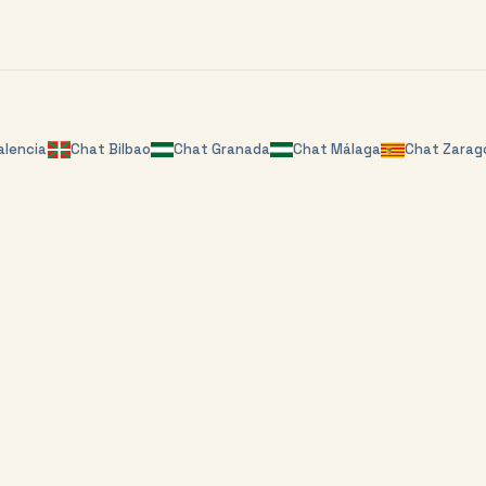
alencia
Chat
Bilbao
Chat
Granada
Chat
Málaga
Chat
Zarag