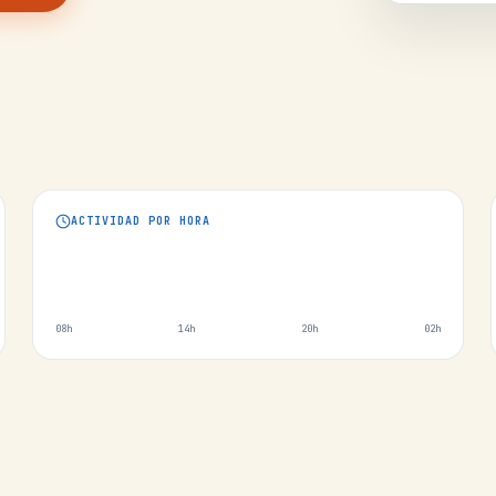
ACTIVIDAD POR HORA
08h
14h
20h
02h