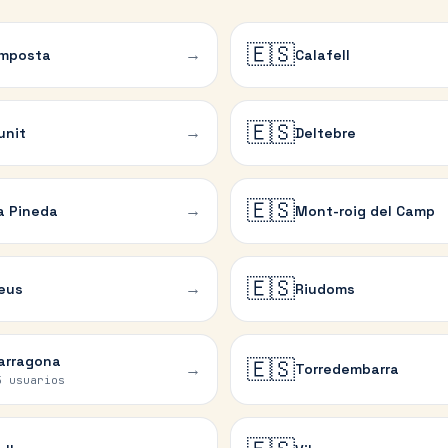
🇪🇸
→
mposta
Calafell
🇪🇸
→
unit
Deltebre
🇪🇸
→
a Pineda
Mont-roig del Camp
🇪🇸
→
eus
Riudoms
arragona
🇪🇸
→
Torredembarra
5 usuarios