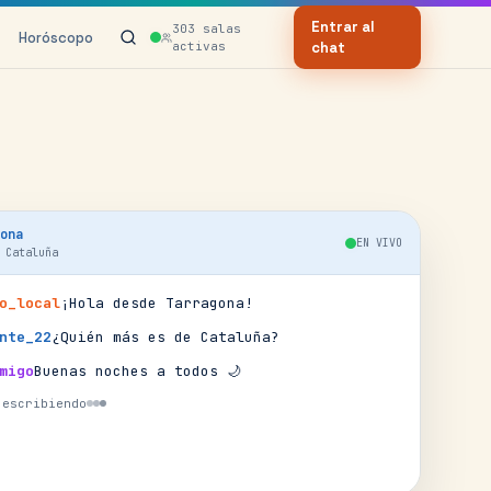
Entrar al
303
salas
Horóscopo
activas
chat
ona
EN VIVO
·
Cataluña
o_local
¡Hola desde Tarragona!
nte_22
¿Quién más es de Cataluña?
migo
Buenas noches a todos 🌙
 escribiendo