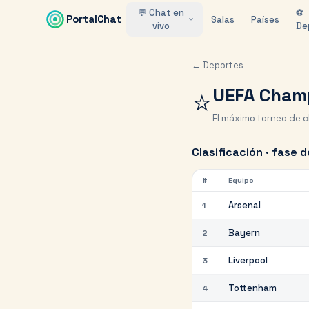
Saltar al contenido principal
💬 Chat en
⚽
PortalChat
Salas
Países
vivo
De
← Deportes
UEFA Cham
⭐
El máximo torneo de c
Clasificación · fase d
#
Equipo
Arsenal
1
Bayern
2
Liverpool
3
Tottenham
4