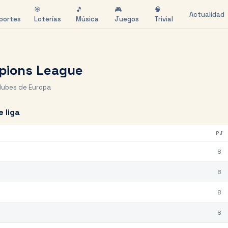
🎯
🎵
🎮
🧠
Actualidad
portes
Loterías
Música
Juegos
Trivial
pions League
lubes de Europa
e liga
PJ
8
8
8
8