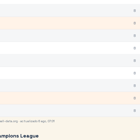
8
8
8
8
8
8
8
8
8
all-data.org
· actualizado 6 ago, 07:01
ampions League