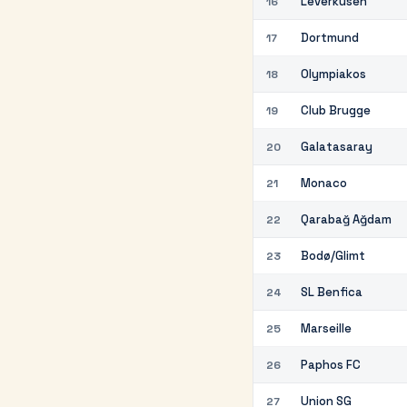
Leverkusen
16
Dortmund
17
Olympiakos
18
Club Brugge
19
Galatasaray
20
Monaco
21
Qarabağ Ağdam
22
Bodø/Glimt
23
SL Benfica
24
Marseille
25
Paphos FC
26
Union SG
27