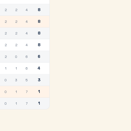
8
2
2
4
8
2
2
4
8
2
2
4
8
2
2
4
6
2
0
6
4
1
1
6
3
0
3
5
1
0
1
7
1
0
1
7