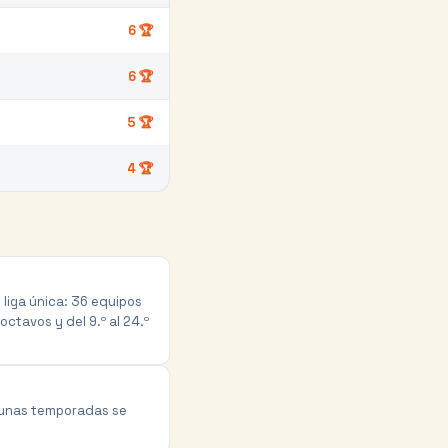
6
🏆
6
🏆
5
🏆
4
🏆
liga única: 36 equipos
octavos y del 9.º al 24.º
lgunas temporadas se