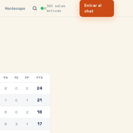
Entrar al
303
salas
Horóscopo
activas
chat
PG
PE
PP
PTS
24
8
0
0
21
7
0
1
18
6
0
2
17
5
2
1