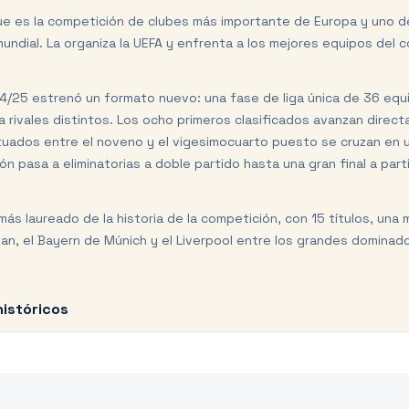
e es la competición de clubes más importante de Europa y uno d
mundial. La organiza la UEFA y enfrenta a los mejores equipos del 
/25 estrenó un formato nuevo: una fase de liga única de 36 equi
a rivales distintos. Los ocho primeros clasificados avanzan direc
ituados entre el noveno y el vigesimocuarto puesto se cruzan en un
ón pasa a eliminatorias a doble partido hasta una gran final a par
 más laureado de la historia de la competición, con 15 títulos, una
lan, el Bayern de Múnich y el Liverpool entre los grandes dominado
istóricos