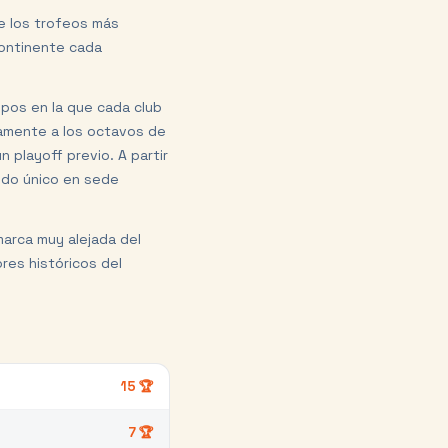
e los trofeos más
continente cada
pos en la que cada club
tamente a los octavos de
 playoff previo. A partir
tido único en sede
 marca muy alejada del
res históricos del
15
🏆
7
🏆