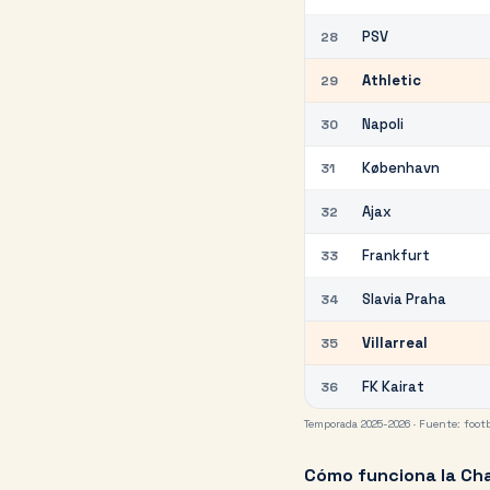
PSV
28
Athletic
29
Napoli
30
København
31
Ajax
32
Frankfurt
33
Slavia Praha
34
Villarreal
35
FK Kairat
36
Temporada 2025-2026 ·
Fuente:
footb
Cómo funciona la Ch