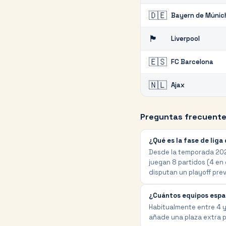
🇩🇪
Bayern de Múnic
🏴󠁧󠁢󠁥󠁮󠁧󠁿
Liverpool
🇪🇸
FC Barcelona
🇳🇱
Ajax
Preguntas frecuent
¿Qué es la fase de liga
Desde la temporada 2024
juegan 8 partidos (4 en 
disputan un playoff prev
¿Cuántos equipos espa
Habitualmente entre 4 y
añade una plaza extra p