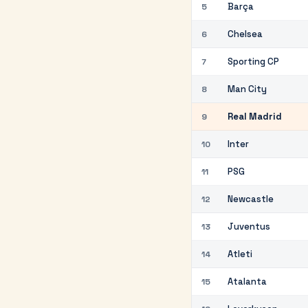
Barça
5
Chelsea
6
Sporting CP
7
Man City
8
Real Madrid
9
Inter
10
PSG
11
Newcastle
12
Juventus
13
Atleti
14
Atalanta
15