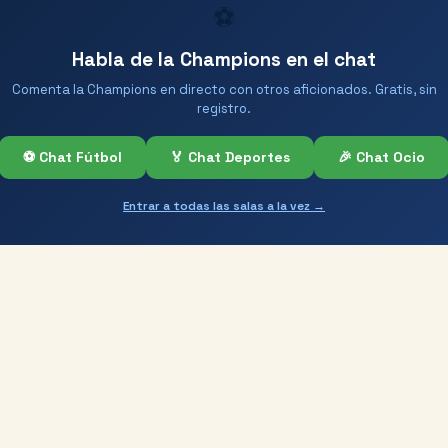
⚽
Habla de la Champions en el chat
Comenta la Champions en directo con otros aficionados. Gratis, sin
registro.
⚽ Chat Fútbol
🏅 Chat Deportes
🎉 Chat Ocio
Entrar a todas las salas a la vez →