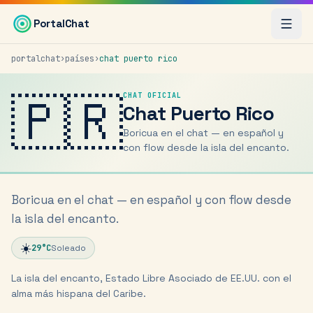
Saltar al contenido principal
PortalChat
portalchat
›
países
›
chat
puerto rico
🇵🇷
CHAT OFICIAL
Chat
Puerto Rico
Boricua en el chat — en español y
con flow desde la isla del encanto.
Boricua en el chat — en español y con flow desde
la isla del encanto.
☀️
29
°C
Soleado
La isla del encanto, Estado Libre Asociado de EE.UU. con el
alma más hispana del Caribe.