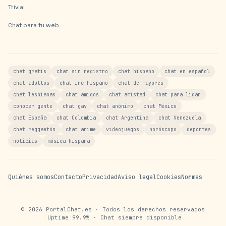
Trivial
Chat para tu web
chat gratis
chat sin registro
chat hispano
chat en español
chat adultos
chat irc hispano
chat de mayores
chat lesbianas
chat amigos
chat amistad
chat para ligar
conocer gente
chat gay
chat anónimo
chat México
chat España
chat Colombia
chat Argentina
chat Venezuela
chat reggaetón
chat anime
videojuegos
horóscopo
deportes
noticias
música hispana
Quiénes somos
Contacto
Privacidad
Aviso legal
Cookies
Normas
©
2026
PortalChat.es · Todos los derechos reservados
Uptime 99.9% · Chat siempre disponible