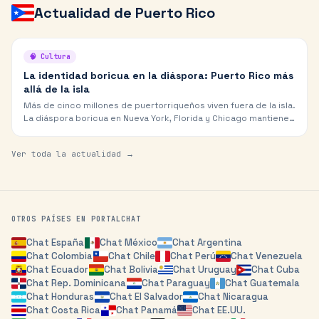
Actualidad de
Puerto Rico
🧠
Cultura
La identidad boricua en la diáspora: Puerto Rico más
allá de la isla
Más de cinco millones de puertorriqueños viven fuera de la isla.
La diáspora boricua en Nueva York, Florida y Chicago mantiene
viva la cultura y el español caribeño.
Ver toda la actualidad →
OTROS PAÍSES EN PORTALCHAT
Chat
España
Chat
México
Chat
Argentina
Chat
Colombia
Chat
Chile
Chat
Perú
Chat
Venezuela
Chat
Ecuador
Chat
Bolivia
Chat
Uruguay
Chat
Cuba
Chat
Rep. Dominicana
Chat
Paraguay
Chat
Guatemala
Chat
Honduras
Chat
El Salvador
Chat
Nicaragua
Chat
Costa Rica
Chat
Panamá
Chat
EE.UU.