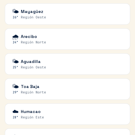
🌤️
Mayagüez
Región Oeste
26
°
🌧️
Arecibo
Región Norte
24
°
🌤️
Aguadilla
Región Oeste
25
°
🌤️
Toa Baja
Región Norte
29
°
☁️
Humacao
Región Este
28
°