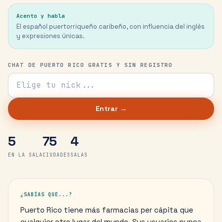
Acento y habla
El español puertorriqueño caribeño, con influencia del inglés
y expresiones únicas.
CHAT DE PUERTO RICO GRATIS Y SIN REGISTRO
Tu nick para el chat
Entrar →
5
75
4
EN LA SALA
CIUDADES
SALAS
¿SABÍAS QUE...?
Puerto Rico tiene más farmacias per cápita que
cualquier otro lugar del mundo. Sus usuarios nunca