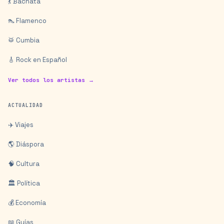
💃 Bachata
👠 Flamenco
🥁 Cumbia
🎸 Rock en Español
Ver todos los artistas →
ACTUALIDAD
✈️ Viajes
🌎 Diáspora
🧠 Cultura
🏛️ Política
💰 Economía
📖 Guías