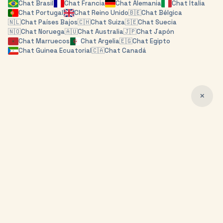
Chat
Brasil
Chat
Francia
Chat
Alemania
Chat
Italia
Chat
Portugal
Chat
Reino Unido
🇧🇪
Chat
Bélgica
🇳🇱
Chat
Países Bajos
🇨🇭
Chat
Suiza
🇸🇪
Chat
Suecia
🇳🇴
Chat
Noruega
🇦🇺
Chat
Australia
🇯🇵
Chat
Japón
Chat
Marruecos
Chat
Argelia
🇪🇬
Chat
Egipto
Chat
Guinea Ecuatorial
🇨🇦
Chat
Canadá
✕