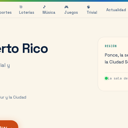
🎯
🎵
🎮
🧠
Actualidad
portes
Loterías
Música
Juegos
Trivial
rto Rico
REGIÓN
Ponce, la s
la Ciudad S
ial y
La sala d
ur y la Ciudad
trar →