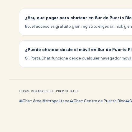
¿Hay que pagar para chatear en Sur de Puerto Ri
No, el acceso es gratuito y sin registro: eliges un nick y e
¿Puedo chatear desde el móvil en Sur de Puerto R
Sí. PortalChat funciona desde cualquier navegador móvil 
OTRAS REGIONES DE
PUERTO RICO
🌆
Chat
Área Metropolitana
⛰️
Chat
Centro de Puerto Rico
🌅
C