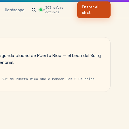
Entrar al
303
salas
Horóscopo
activas
chat
egunda ciudad de Puerto Rico — el León del Sur y
eñorial.
e
Sur de Puerto Rico
suele rondar los
5
usuarios