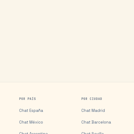
POR PAÍS
POR CIUDAD
Chat
España
Chat
Madrid
Chat
México
Chat
Barcelona
Chat
Argentina
Chat
Sevilla