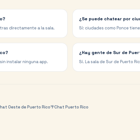
co?
¿Se puede chatear por ciu
ntras directamente a la sala.
Sí: ciudades como Ponce tienen
ico?
¿Hay gente de Sur de Puert
sin instalar ninguna app.
Sí. La sala de Sur de Puerto Ri
hat
Oeste de Puerto Rico
🌴
Chat
Puerto Rico