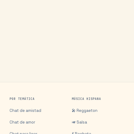
POR TEMÁTICA
MÚSICA HISPANA
Chat de amistad
🎤 Reggaeton
Chat de amor
🎺 Salsa
Chat para ligar
💃 Bachata