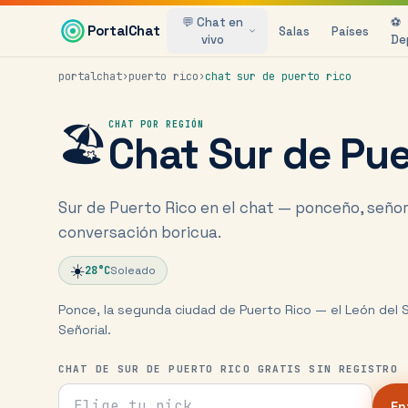
Saltar al contenido principal
💬 Chat en
⚽
PortalChat
Salas
Países
vivo
De
portalchat
›
puerto rico
›
chat
sur de puerto rico
🏖️
CHAT POR REGIÓN
Chat
Sur de Pue
Sur de Puerto Rico en el chat — ponceño, señor
conversación boricua.
☀️
28
°C
Soleado
Ponce, la segunda ciudad de Puerto Rico — el León del S
Señorial.
CHAT DE SUR DE PUERTO RICO GRATIS SIN REGISTRO
Tu nick para el chat
En