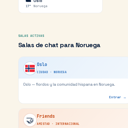
☁️
Oslo
Noruega
17
°
SALAS ACTIVAS
Salas de chat para
Noruega
Oslo
CIUDAD
·
NORUEGA
Oslo — fiordos y la comunidad hispana en Noruega.
Entrar →
Friends
🤝
AMISTAD
·
INTERNACIONAL