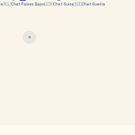
ca
🇳🇱
Chat
Países Bajos
🇨🇭
Chat
Suiza
🇸🇪
Chat
Suecia
✕