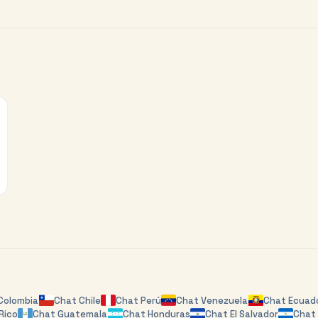
Colombia
Chat
Chile
Chat
Perú
Chat
Venezuela
Chat
Ecuad
Rico
Chat
Guatemala
Chat
Honduras
Chat
El Salvador
Cha