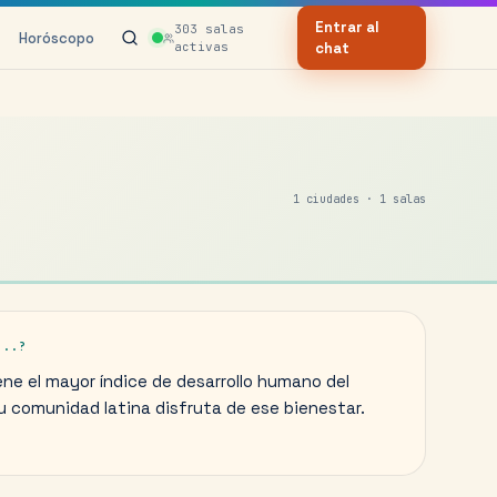
Entrar al
303
salas
Horóscopo
activas
chat
1
ciudades ·
1
salas
...?
ne el mayor índice de desarrollo humano del
u comunidad latina disfruta de ese bienestar.