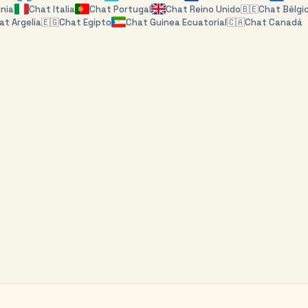
nia
Chat
Italia
Chat
Portugal
Chat
Reino Unido
🇧🇪
Chat
Bélgi
at
Argelia
🇪🇬
Chat
Egipto
Chat
Guinea Ecuatorial
🇨🇦
Chat
Canadá