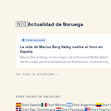
🇳🇴
Actualidad de
Noruega
🌍
Internacional
La vida de Marius Borg Høiby vuelve al foco en
España
Marius Borg Høiby, el hijo mayor de la Princesa Mette-Marit
de Noruega, genera búsquedas en España por su distancia
de la realeza y su persistente búsqueda…
Ver toda la actualidad →
OTROS PAÍSES EN PORTALCHAT
Chat
España
Chat
México
Chat
Argentina
Chat
Chat
Rep. Dominicana
Chat
Paraguay
Chat
Puerto 