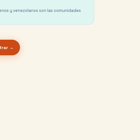
lenos y venezolanos son las comunidades
trar →