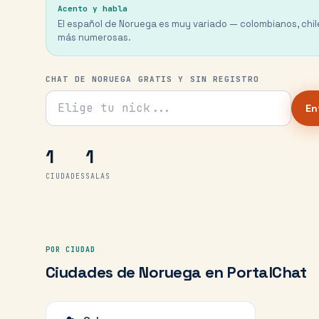
Acento y habla
El español de Noruega es muy variado — colombianos, chi
más numerosas.
CHAT DE NORUEGA GRATIS Y SIN REGISTRO
Tu nick para el chat
En
1
1
CIUDADES
SALAS
POR CIUDAD
Ciudades de
Noruega
en PortalChat