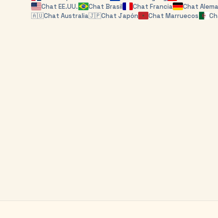
Chat
EE.UU.
Chat
Brasil
Chat
Francia
Chat
Alema
🇦🇺
Chat
Australia
🇯🇵
Chat
Japón
Chat
Marruecos
Ch