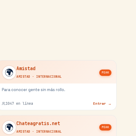
Amistad
🌍
PEAK
AMISTAD
·
INTERNACIONAL
Para conocer gente sin más rollo.
1047
en línea
Entrar →
Chateagratis.net
🌍
PEAK
AMISTAD
·
INTERNACIONAL