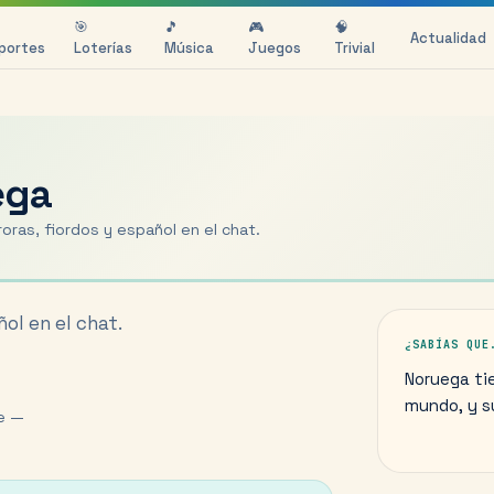
🎯
🎵
🎮
🧠
Actualidad
portes
Loterías
Música
Juegos
Trivial
ega
ras, fiordos y español en el chat.
ol en el chat.
¿SABÍAS QUE
Noruega tie
mundo, y s
e —