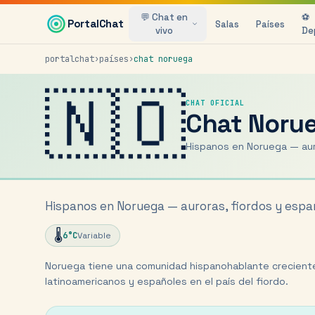
Saltar al contenido principal
💬 Chat en
⚽
PortalChat
Salas
Países
vivo
De
portalchat
›
países
›
chat
noruega
🇳🇴
CHAT OFICIAL
Chat
Noru
Hispanos en Noruega — auro
Hispanos en Noruega — auroras, fiordos y españ
🌡️
6
°C
Variable
Noruega tiene una comunidad hispanohablante crecient
latinoamericanos y españoles en el país del fiordo.