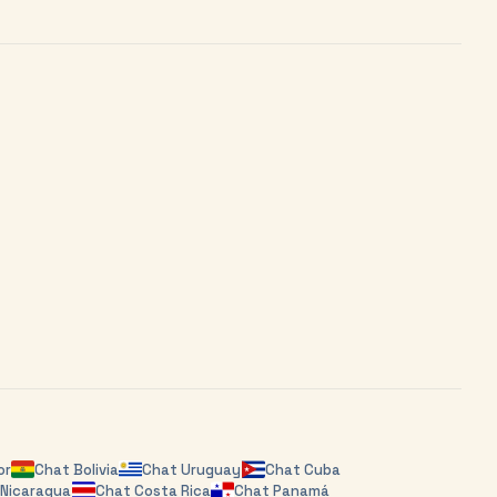
or
Chat
Bolivia
Chat
Uruguay
Chat
Cuba
t
Nicaragua
Chat
Costa Rica
Chat
Panamá