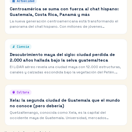
📰
Actualidad
Centroamérica se suma con fuerza al chat hispano:
Guatemala, Costa Rica, Panamá y más
La nueva generación centroamericana está transformando el
panorama del chat hispano. Con millones de jóvenes
conectados, países como Guatemala, Costa Rica y Panamá
tienen ahora su propia voz digital.
🔬
Ciencia
Descubrimiento maya del siglo: ciudad perdida de
2.000 años hallada bajo la selva guatemalteca
El LiDAR aéreo revela una ciudad maya con 12.000 estructuras,
canales y calzadas escondida bajo la vegetación del Petén.
Puede cambiar nuestra comprensión de la civilización maya.
🧠
Cultura
Xela: la segunda ciudad de Guatemala que el mundo
no conoce (pero debería)
Quetzaltenango, conocida como Xela, es la capital del
occidente maya de Guatemala. Universidad, mercados
indígenas y la cultura k'iche' más viva de Mesoamérica.