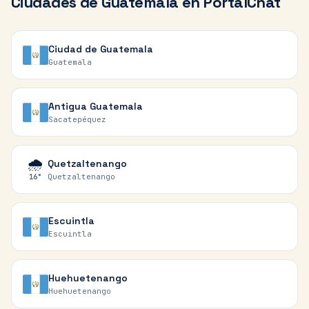
Ciudades de
Guatemala
en PortalChat
Ciudad de Guatemala
Guatemala
Antigua Guatemala
Sacatepéquez
🌧️
Quetzaltenango
Quetzaltenango
16
°
Escuintla
Escuintla
Huehuetenango
Huehuetenango