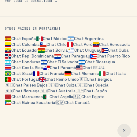
Ver toda la actualidad →
OTROS PAÍSES EN PORTALCHAT
Chat
España
Chat
México
Chat
Argentina
Chat
Colombia
Chat
Chile
Chat
Perú
Chat
Venezuela
Chat
Ecuador
Chat
Bolivia
Chat
Uruguay
Chat
Cuba
Chat
Rep. Dominicana
Chat
Paraguay
Chat
Puerto Rico
Chat
Honduras
Chat
El Salvador
Chat
Nicaragua
Chat
Costa Rica
Chat
Panamá
Chat
EE.UU.
Chat
Brasil
Chat
Francia
Chat
Alemania
Chat
Italia
Chat
Portugal
Chat
Reino Unido
🇧🇪
Chat
Bélgica
🇳🇱
Chat
Países Bajos
🇨🇭
Chat
Suiza
🇸🇪
Chat
Suecia
🇳🇴
Chat
Noruega
🇦🇺
Chat
Australia
🇯🇵
Chat
Japón
Chat
Marruecos
Chat
Argelia
🇪🇬
Chat
Egipto
Chat
Guinea Ecuatorial
🇨🇦
Chat
Canadá
✕