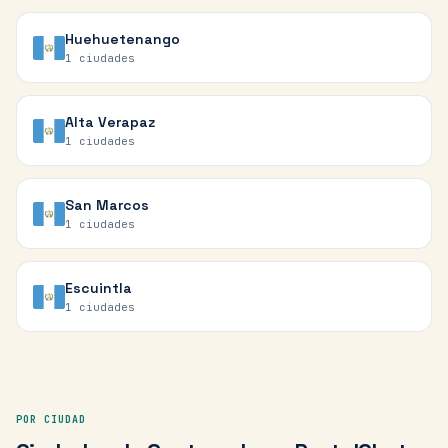
Huehuetenango
1
ciudades
Alta Verapaz
1
ciudades
San Marcos
1
ciudades
Escuintla
1
ciudades
POR CIUDAD