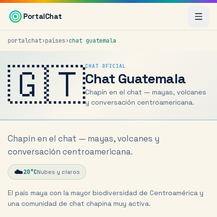
Saltar al contenido principal
PortalChat
portalchat
›
países
›
chat
guatemala
🇬🇹
CHAT OFICIAL
Chat
Guatemala
Chapín en el chat — mayas, volcanes
y conversación centroamericana.
Chapín en el chat — mayas, volcanes y
conversación centroamericana.
☁️
20
°C
Nubes y claros
El país maya con la mayor biodiversidad de Centroamérica y
una comunidad de chat chapina muy activa.