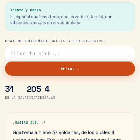
Acento y habla
El español guatemalteco, conservador y formal, con
influencias mayas en el vocabulario.
CHAT DE GUATEMALA GRATIS Y SIN REGISTRO
Tu nick para el chat
Entrar →
31
205
4
EN LA SALA
CIUDADES
SALAS
¿SABÍAS QUE...?
Guatemala tiene 37 volcanes, de los cuales 4
están activos. Sus usuarios chatean con fuego