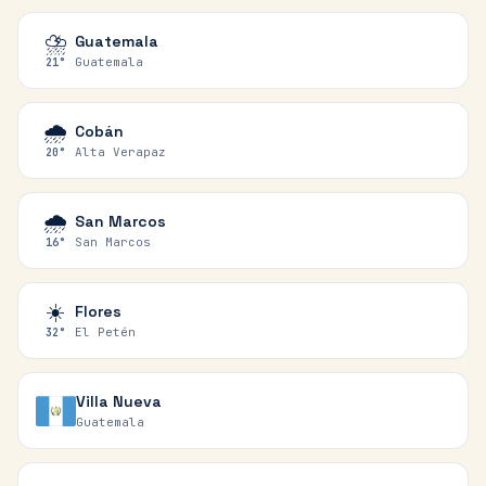
⛈️
Guatemala
Guatemala
21
°
🌧️
Cobán
Alta Verapaz
20
°
🌧️
San Marcos
San Marcos
16
°
☀️
Flores
El Petén
32
°
Villa Nueva
Guatemala