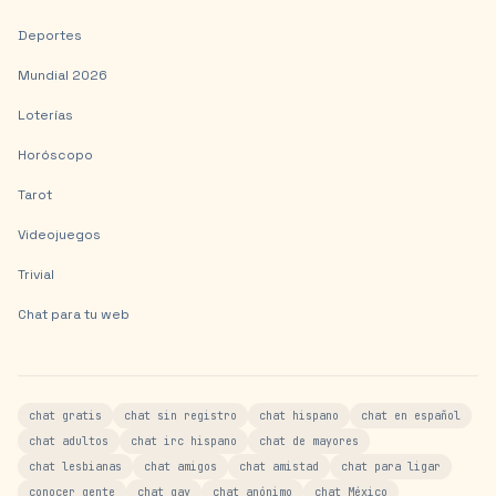
Deportes
Mundial 2026
Loterías
Horóscopo
Tarot
Videojuegos
Trivial
Chat para tu web
chat gratis
chat sin registro
chat hispano
chat en español
chat adultos
chat irc hispano
chat de mayores
chat lesbianas
chat amigos
chat amistad
chat para ligar
conocer gente
chat gay
chat anónimo
chat México