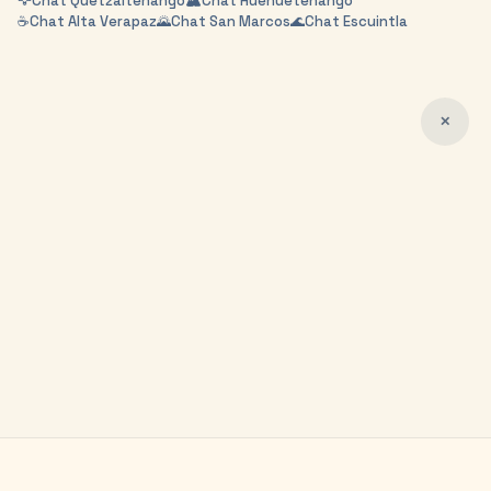
🦅
Chat
Quetzaltenango
🏔️
Chat
Huehuetenango
☕
Chat
Alta Verapaz
🌄
Chat
San Marcos
🌊
Chat
Escuintla
✕