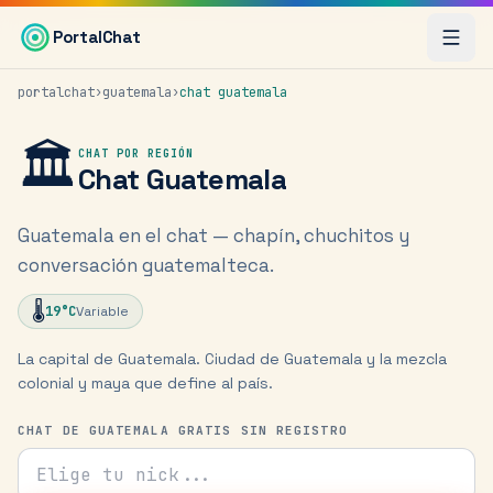
Saltar al contenido principal
PortalChat
portalchat
›
guatemala
›
chat
guatemala
🏛️
CHAT POR REGIÓN
Chat
Guatemala
Guatemala en el chat — chapín, chuchitos y
conversación guatemalteca.
🌡️
19
°C
Variable
La capital de Guatemala. Ciudad de Guatemala y la mezcla
colonial y maya que define al país.
CHAT DE GUATEMALA GRATIS SIN REGISTRO
Tu nick para el chat