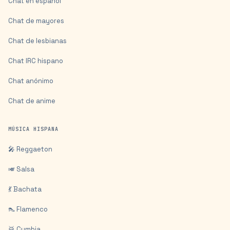
Chat en español
Chat de mayores
Chat de lesbianas
Chat IRC hispano
Chat anónimo
Chat de anime
MÚSICA HISPANA
🎤 Reggaeton
🎺 Salsa
💃 Bachata
👠 Flamenco
🥁 Cumbia