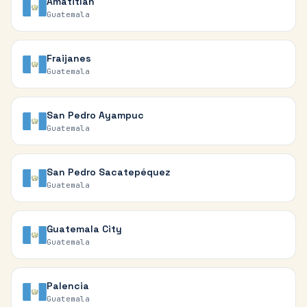
Amatitlán
Guatemala
Fraijanes
Guatemala
San Pedro Ayampuc
Guatemala
San Pedro Sacatepéquez
Guatemala
Guatemala City
Guatemala
Palencia
Guatemala