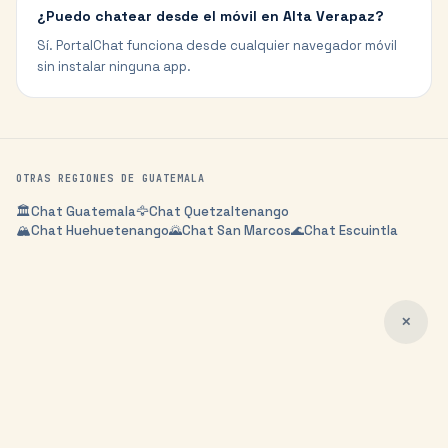
¿Puedo chatear desde el móvil en Alta Verapaz?
Sí. PortalChat funciona desde cualquier navegador móvil
sin instalar ninguna app.
OTRAS REGIONES DE
GUATEMALA
🏛️
Chat
Guatemala
🦅
Chat
Quetzaltenango
🏔️
Chat
Huehuetenango
🌄
Chat
San Marcos
🌊
Chat
Escuintla
✕