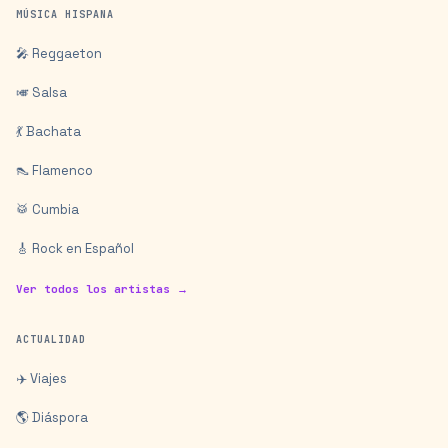
MÚSICA HISPANA
🎤 Reggaeton
🎺 Salsa
💃 Bachata
👠 Flamenco
🥁 Cumbia
🎸 Rock en Español
Ver todos los artistas →
ACTUALIDAD
✈️ Viajes
🌎 Diáspora