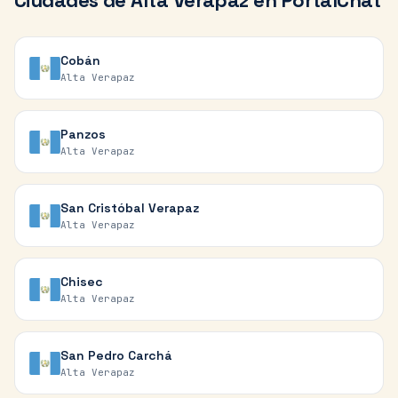
Ciudades de
Alta Verapaz
en PortalChat
Cobán
Alta Verapaz
Panzos
Alta Verapaz
San Cristóbal Verapaz
Alta Verapaz
Chisec
Alta Verapaz
San Pedro Carchá
Alta Verapaz