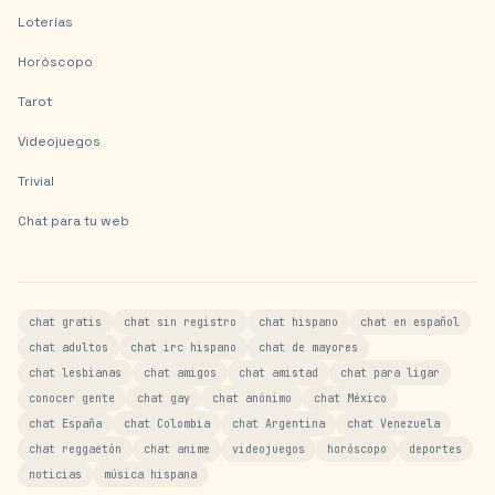
Loterías
Horóscopo
Tarot
Videojuegos
Trivial
Chat para tu web
chat gratis
chat sin registro
chat hispano
chat en español
chat adultos
chat irc hispano
chat de mayores
chat lesbianas
chat amigos
chat amistad
chat para ligar
conocer gente
chat gay
chat anónimo
chat México
chat España
chat Colombia
chat Argentina
chat Venezuela
chat reggaetón
chat anime
videojuegos
horóscopo
deportes
noticias
música hispana