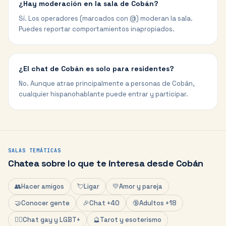
¿Hay moderación en la sala de Cobán?
Sí. Los operadores (marcados con @) moderan la sala.
Puedes reportar comportamientos inapropiados.
¿El chat de Cobán es solo para residentes?
No. Aunque atrae principalmente a personas de Cobán,
cualquier hispanohablante puede entrar y participar.
SALAS TEMÁTICAS
Chatea sobre lo que te interesa desde
Cobán
👥
Hacer amigos
💘
Ligar
💛
Amor y pareja
🤝
Conocer gente
🎉
Chat +40
🔞
Adultos +18
🏳️‍🌈
Chat gay y LGBT+
🔮
Tarot y esoterismo