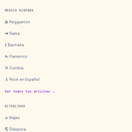
MÚSICA HISPANA
🎤 Reggaeton
🎺 Salsa
💃 Bachata
👠 Flamenco
🥁 Cumbia
🎸 Rock en Español
Ver todos los artistas →
ACTUALIDAD
✈️ Viajes
🌎 Diáspora