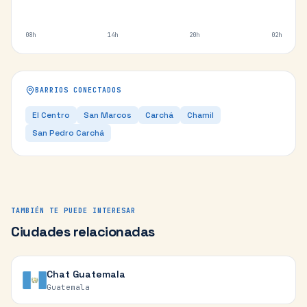
08h
14h
20h
02h
BARRIOS CONECTADOS
El Centro
San Marcos
Carchá
Chamil
San Pedro Carchá
TAMBIÉN TE PUEDE INTERESAR
Ciudades relacionadas
Chat
Guatemala
Guatemala