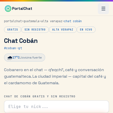
Saltar al contenido principal
PortalChat
portalchat
›
guatemala
›
alta verapaz
›
chat
cobán
GRATIS
SIN REGISTRO
ALTA VERAPAZ
EN VIVO
Chat Cobán
#
coban-gt
🌧️
17
°C
Llovizna fuerte
Cobanero en el chat — q'eqchi', café y conversación
guatemalteca.
La ciudad imperial — capital del café y
el cardamomo de Guatemala.
CHAT DE COBÁN GRATIS Y SIN REGISTRO
Tu nick para el chat