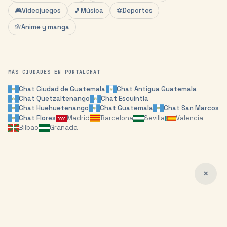
🎮
Videojuegos
🎵
Música
⚽
Deportes
🌸
Anime y manga
MÁS CIUDADES EN PORTALCHAT
Chat
Ciudad de Guatemala
Chat
Antigua Guatemala
Chat
Quetzaltenango
Chat
Escuintla
Chat
Huehuetenango
Chat
Guatemala
Chat
San Marcos
Chat
Flores
Madrid
Barcelona
Sevilla
Valencia
Bilbao
Granada
✕