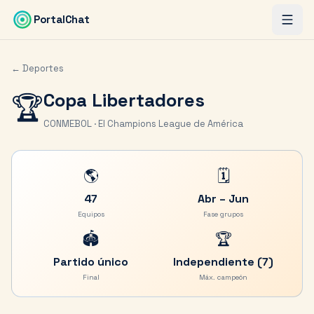
Saltar al contenido principal
PortalChat
← Deportes
Copa Libertadores
🏆
CONMEBOL · El Champions League de América
🌎
🗓️
47
Abr – Jun
Equipos
Fase grupos
🏟️
🏆
Partido único
Independiente (7)
Final
Máx. campeón