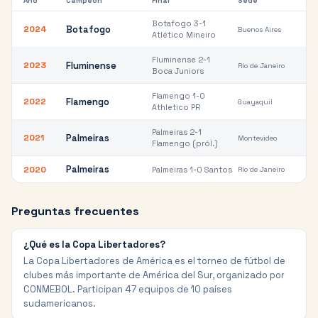
Año
Campeón
Final
Sede
Botafogo 3-1
Botafogo
2024
Buenos Aires
Atlético Mineiro
Fluminense 2-1
Fluminense
2023
Río de Janeiro
Boca Juniors
Flamengo 1-0
Flamengo
2022
Guayaquil
Athletico PR
Palmeiras 2-1
Palmeiras
2021
Montevideo
Flamengo (pról.)
Palmeiras
2020
Palmeiras 1-0 Santos
Río de Janeiro
Preguntas frecuentes
¿Qué es la Copa Libertadores?
La Copa Libertadores de América es el torneo de fútbol de
clubes más importante de América del Sur, organizado por
CONMEBOL. Participan 47 equipos de 10 países
sudamericanos.