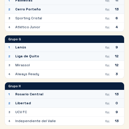
Palmeiras
11
1
6
pj
Cerro Porteño
13
2
6
pj
Sporting Cristal
6
3
6
pj
Atlético Junior
4
4
6
pj
Grupo
G
Lanús
9
1
6
pj
Liga de Quito
12
2
6
pj
Mirassol
12
3
6
pj
Always Ready
3
4
6
pj
Grupo
H
Rosario Central
13
1
6
pj
Libertad
0
2
6
pj
UCV FC
9
3
6
pj
Independiente del Valle
13
4
6
pj