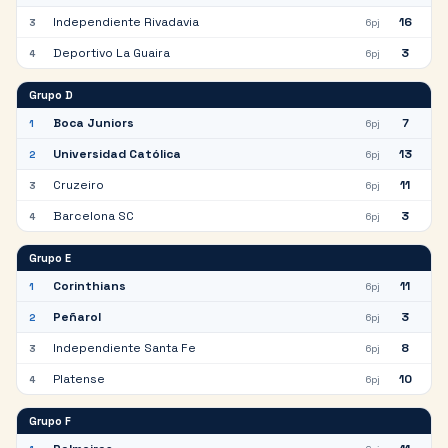
Independiente Rivadavia
16
3
6
pj
Deportivo La Guaira
3
4
6
pj
Grupo
D
Boca Juniors
7
1
6
pj
Universidad Católica
13
2
6
pj
Cruzeiro
11
3
6
pj
Barcelona SC
3
4
6
pj
Grupo
E
Corinthians
11
1
6
pj
Peñarol
3
2
6
pj
Independiente Santa Fe
8
3
6
pj
Platense
10
4
6
pj
Grupo
F