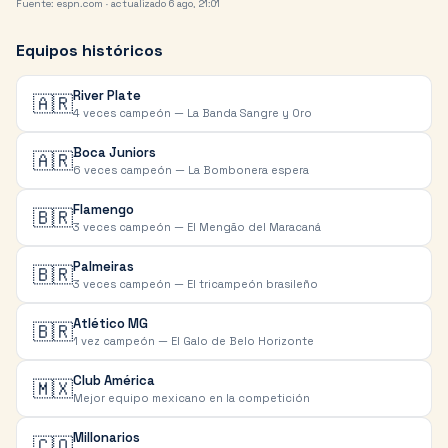
Fuente: espn.com
· actualizado 6 ago, 21:01
Equipos históricos
River Plate
🇦🇷
4 veces campeón — La Banda Sangre y Oro
Boca Juniors
🇦🇷
6 veces campeón — La Bombonera espera
Flamengo
🇧🇷
3 veces campeón — El Mengão del Maracaná
Palmeiras
🇧🇷
3 veces campeón — El tricampeón brasileño
Atlético MG
🇧🇷
1 vez campeón — El Galo de Belo Horizonte
Club América
🇲🇽
Mejor equipo mexicano en la competición
Millonarios
🇨🇴