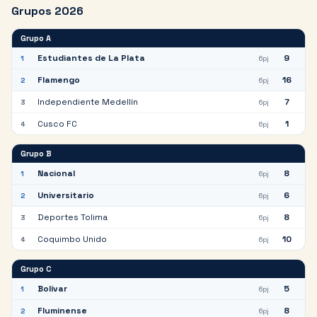
Grupos
2026
Grupo
A
Estudiantes de La Plata
9
1
6
pj
Flamengo
16
2
6
pj
Independiente Medellín
7
3
6
pj
Cusco FC
1
4
6
pj
Grupo
B
Nacional
8
1
6
pj
Universitario
6
2
6
pj
Deportes Tolima
8
3
6
pj
Coquimbo Unido
10
4
6
pj
Grupo
C
Bolívar
5
1
6
pj
Fluminense
8
2
6
pj