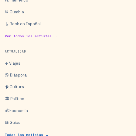
👠 Flamenco
🥁 Cumbia
🎸 Rock en Español
Ver todos los artistas →
ACTUALIDAD
✈️ Viajes
🌎 Diáspora
🧠 Cultura
🏛️ Política
💰 Economía
📖 Guías
Todas las noticias →