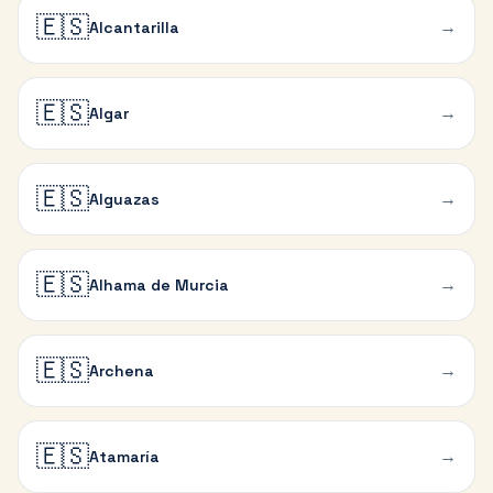
🇪🇸
→
Alcantarilla
🇪🇸
→
Algar
🇪🇸
→
Alguazas
🇪🇸
→
Alhama de Murcia
🇪🇸
→
Archena
🇪🇸
→
Atamaría