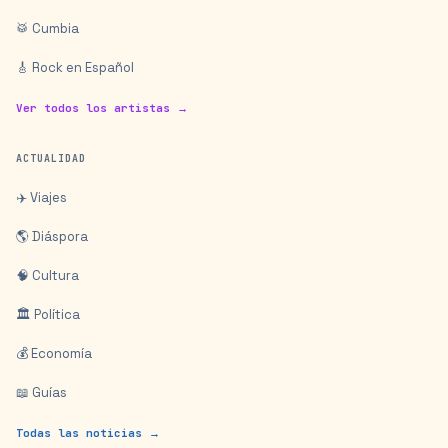
🥁 Cumbia
🎸 Rock en Español
Ver todos los artistas →
ACTUALIDAD
✈️ Viajes
🌎 Diáspora
🧠 Cultura
🏛️ Política
💰 Economía
📖 Guías
Todas las noticias →