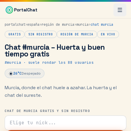
Saltar al contenido principal
PortalChat
portalchat
›
españa
›
región de murcia
›
murcia
›
chat
murcia
GRATIS
SIN REGISTRO
REGIÓN DE MURCIA
EN VIVO
Chat #murcia – Huerta y buen
tiempo gratis
#
murcia
· suele rondar los 88 usuarios
☀️
26
°C
Despejado
Murcia, donde el chat huele a azahar.
La huerta y el
chat del sureste.
CHAT DE MURCIA GRATIS Y SIN REGISTRO
Tu nick para el chat