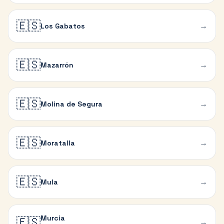
🇪🇸
→
Los Gabatos
🇪🇸
→
Mazarrón
🇪🇸
→
Molina de Segura
🇪🇸
→
Moratalla
🇪🇸
→
Mula
Murcia
🇪🇸
→