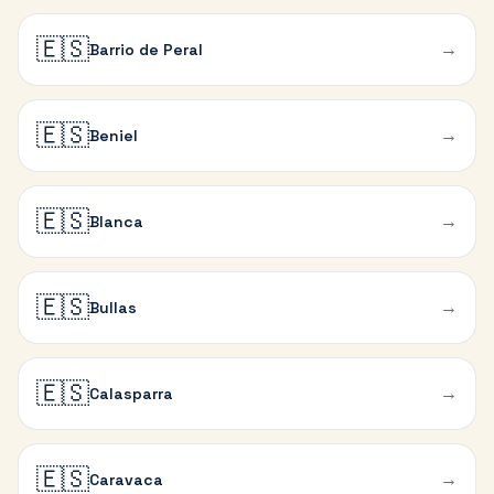
🇪🇸
→
Barrio de Peral
🇪🇸
→
Beniel
🇪🇸
→
Blanca
🇪🇸
→
Bullas
🇪🇸
→
Calasparra
🇪🇸
→
Caravaca