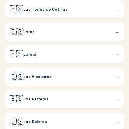
🇪🇸
→
Las Torres de Cotillas
🇪🇸
→
Lorca
🇪🇸
→
Lorquí
🇪🇸
→
Los Alcázares
🇪🇸
→
Los Barreros
🇪🇸
→
Los Dolores