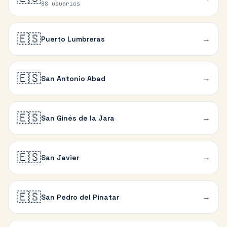
88 usuarios
🇪🇸
→
Puerto Lumbreras
🇪🇸
→
San Antonio Abad
🇪🇸
→
San Ginés de la Jara
🇪🇸
→
San Javier
🇪🇸
→
San Pedro del Pinatar