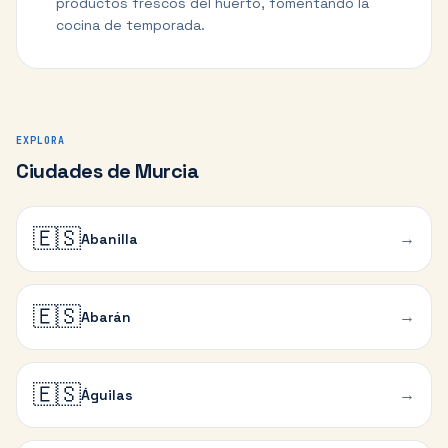
productos frescos del huerto, fomentando la
cocina de temporada.
EXPLORA
Ciudades de Murcia
🇪🇸
→
Abanilla
🇪🇸
→
Abarán
🇪🇸
→
Águilas