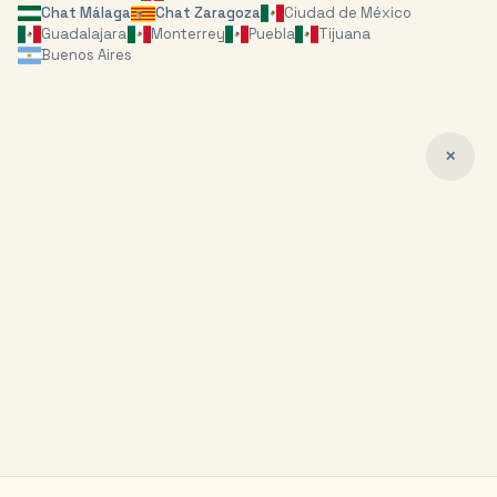
Chat
Málaga
Chat
Zaragoza
Ciudad de México
Guadalajara
Monterrey
Puebla
Tijuana
Buenos Aires
✕