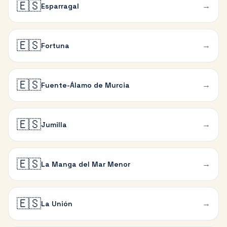
🇪🇸
→
Esparragal
🇪🇸
→
Fortuna
🇪🇸
→
Fuente-Álamo de Murcia
🇪🇸
→
Jumilla
🇪🇸
→
La Manga del Mar Menor
🇪🇸
→
La Unión