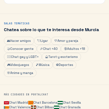
SALAS TEMÁTICAS
Chatea sobre lo que te interesa desde
Murcia
👥
Hacer amigos
💘
Ligar
💛
Amor y pareja
🤝
Conocer gente
🎉
Chat +40
🔞
Adultos +18
🏳️‍🌈
Chat gay y LGBT+
🔮
Tarot y esoterismo
🎮
Videojuegos
🎵
Música
⚽
Deportes
🌸
Anime y manga
MÁS CIUDADES EN PORTALCHAT
Chat
Madrid
Chat
Barcelona
Chat
Sevilla
Chat
Valencia
Chat
Bilbao
Chat
Granada