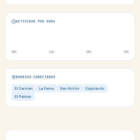
ACTIVIDAD POR HORA
08h
14h
20h
02h
BARRIOS CONECTADOS
El Carmen
La Fama
San Antón
Espinardo
El Palmar