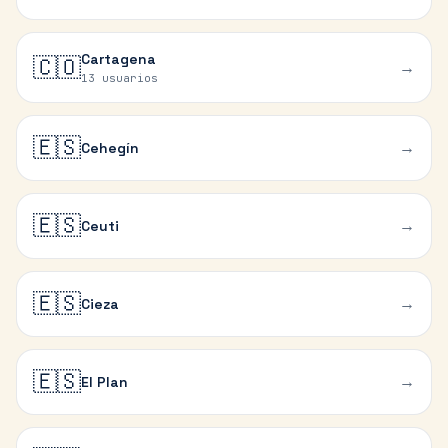
Cartagena
🇨🇴
→
13 usuarios
🇪🇸
→
Cehegín
🇪🇸
→
Ceuti
🇪🇸
→
Cieza
🇪🇸
→
El Plan