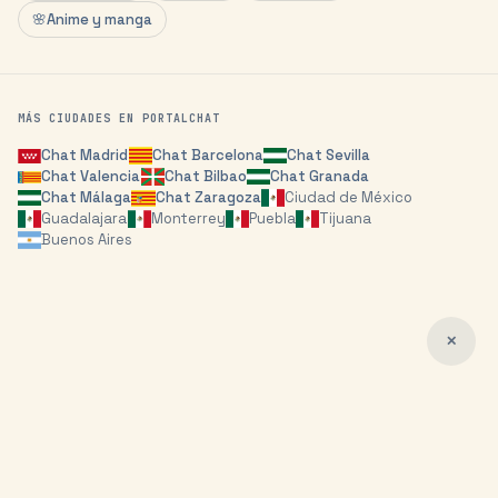
🌸
Anime y manga
MÁS CIUDADES EN PORTALCHAT
Chat
Madrid
Chat
Barcelona
Chat
Sevilla
Chat
Valencia
Chat
Bilbao
Chat
Granada
Chat
Málaga
Chat
Zaragoza
Ciudad de México
Guadalajara
Monterrey
Puebla
Tijuana
Buenos Aires
✕