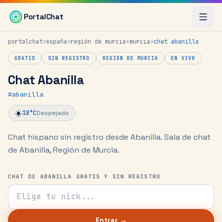
Saltar al contenido principal
PortalChat
portalchat
›
españa
›
región de murcia
›
murcia
›
chat
abanilla
GRATIS
SIN REGISTRO
REGIÓN DE MURCIA
EN VIVO
Chat Abanilla
#
abanilla
☀️
18
°C
Despejado
Chat hispano sin registro desde Abanilla.
Sala de chat
de Abanilla, Región de Murcia.
CHAT DE ABANILLA GRATIS Y SIN REGISTRO
Tu nick para el chat
Entrar →