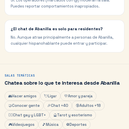
Sí. Los operadores (marcados con @) moderan la sala.
Puedes reportar comportamientos inapropiados.
¿El chat de Abanilla es solo para residentes?
No. Aunque atrae principalmente a personas de Abanilla,
cualquier hispanohablante puede entrar y participar.
SALAS TEMÁTICAS
Chatea sobre lo que te interesa desde
Abanilla
👥
Hacer amigos
💘
Ligar
💛
Amor y pareja
🤝
Conocer gente
🎉
Chat +40
🔞
Adultos +18
🏳️‍🌈
Chat gay y LGBT+
🔮
Tarot y esoterismo
🎮
Videojuegos
🎵
Música
⚽
Deportes