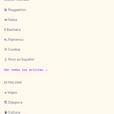
🎤 Reggaeton
🎺 Salsa
💃 Bachata
👠 Flamenco
🥁 Cumbia
🎸 Rock en Español
Ver todos los artistas →
ACTUALIDAD
✈️ Viajes
🌎 Diáspora
🧠 Cultura